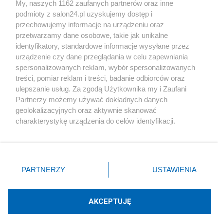
My, naszych 1162 zaufanych partnerów oraz inne
podmioty z salon24.pl uzyskujemy dostęp i
Społeczeństwo
przechowujemy informacje na urządzeniu oraz
przetwarzamy dane osobowe, takie jak unikalne
Kultura
identyfikatory, standardowe informacje wysyłane przez
urządzenie czy dane przeglądania w celu zapewniania
spersonalizowanych reklam, wybór spersonalizowanych
treści, pomiar reklam i treści, badanie odbiorców oraz
ulepszanie usług. Za zgodą Użytkownika my i Zaufani
X
Facebook
Instagram
Youtube
Partnerzy możemy używać dokładnych danych
geolokalizacyjnych oraz aktywnie skanować
charakterystykę urządzenia do celów identyfikacji.
Web Content Media sp. z o. o. © 2022
Ponieważ cenimy Twoją prywatność, prosimy o zgodę na
korzystanie z tych technologii poprzez kliknięcie
„Akceptuję”. Zgoda jest dobrowolna i zawsze możesz ją
Pomoc
O nas
Praca
Reklama
Kontakt
zmienić/wycofać klikając przycisk ustawień prywatności
PARTNERZY
USTAWIENIA
znajdujący się w lewym dolnym rogu strony
. Niektóre
rodzaje przetwarzania danych nie wymagają zgody
użytkownika, ale masz prawo sprzeciwić się takiemu
AKCEPTUJĘ
przetwarzaniu. Preferencje będą miały zastosowania tylko
Technologię dostarcza:
W3media.pl