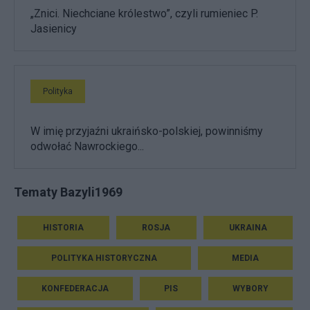
„Znici. Niechciane królestwo”, czyli rumieniec P.
Jasienicy
Polityka
W imię przyjaźni ukraińsko-polskiej, powinniśmy
odwołać Nawrockiego...
Tematy Bazyli1969
HISTORIA
ROSJA
UKRAINA
POLITYKA HISTORYCZNA
MEDIA
KONFEDERACJA
PIS
WYBORY