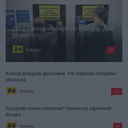
Chcą zlikwidować system kaucyjny. Jest
projekt
Redakcja
82
Koalicja przegrała głosowanie. PiS uratowało immunitet
Mentzena
Redakcja
101
Kaczyński znowu namieszał? Stanowcza odpowiedź
Bosaka
Redakcja
88