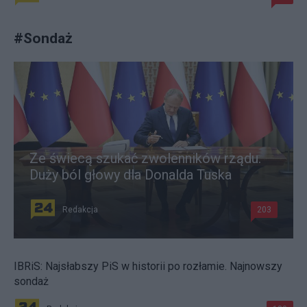
#
Sondaż
Ze świecą szukać zwolenników rządu.
Duży ból głowy dla Donalda Tuska
Redakcja
203
IBRiS: Najsłabszy PiS w historii po rozłamie. Najnowszy
sondaż