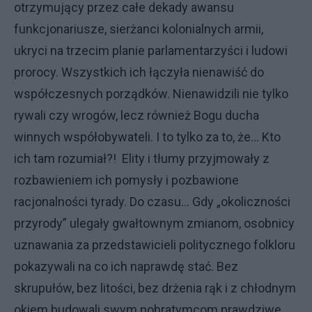
otrzymujący przez całe dekady awansu
funkcjonariusze, sierżanci kolonialnych armii,
ukryci na trzecim planie parlamentarzyści i ludowi
prorocy. Wszystkich ich łączyła nienawiść do
współczesnych porządków. Nienawidzili nie tylko
rywali czy wrogów, lecz również Bogu ducha
winnych współobywateli. I to tylko za to, że… Kto
ich tam rozumiał?! Elity i tłumy przyjmowały z
rozbawieniem ich pomysły i pozbawione
racjonalności tyrady. Do czasu… Gdy „okoliczności
przyrody” ulegały gwałtownym zmianom, osobnicy
uznawania za przedstawicieli politycznego folkloru
pokazywali na co ich naprawdę stać. Bez
skrupułów, bez litości, bez drżenia rąk i z chłodnym
okiem budowali swym pobratymcom prawdziwe