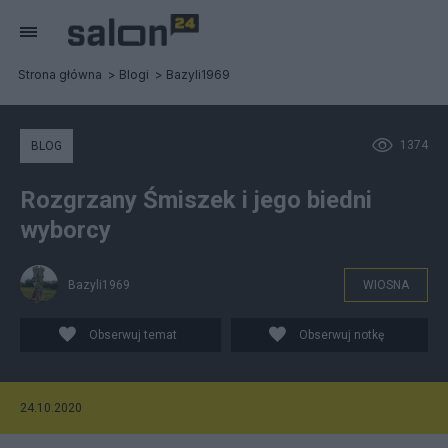
Strona główna
Blogi
Bazyli1969
1374
BLOG
Rozgrzany Śmiszek i jego biedni
wyborcy
Bazyli1969
WIOSNA
Obserwuj temat
Obserwuj notkę
24.10.2020