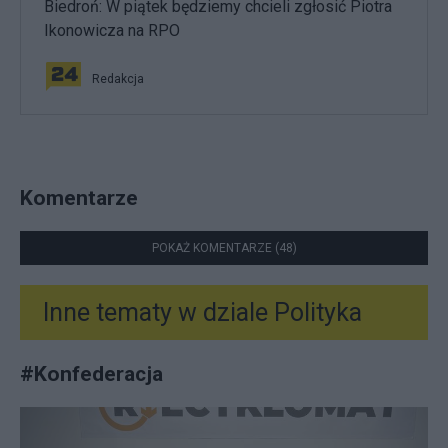
Biedroń: W piątek będziemy chcieli zgłosić Piotra
Ikonowicza na RPO
Redakcja
Komentarze
POKAŻ KOMENTARZE (48)
Inne tematy w dziale
Polityka
#
Konfederacja