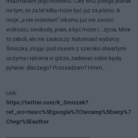
miazmatami jego intelektu. Cały witz polega jednak
na tym, że za lat kilka może być już za późno. A
moje „a nie mówiłem” nikomu już nie zwróci
wolności, swobody, praw, a być może i… życia. Mnie
to zaboli, ale nie zaskoczy. Natomiast wyborcy
Śmiszka, stojąc pod murem z szeroko otwartymi
oczyma i rękoma w górze, zadawać sobie będą
pytanie: dlaczego? Przesadzam? Hmm…
Link:
https://twitter.com/K_Smiszek?
ref_src=twsrc%5Egoogle%7Ctwcamp%5Eserp%7
Ctwgr%5Eauthor
---------------------------------------------