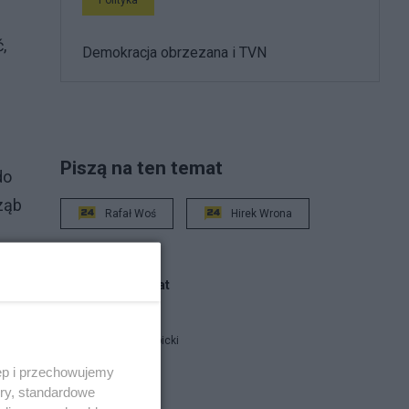
,
Demokracja obrzezana i TVN
Piszą na ten temat
do
ząb
Rafał Woś
Hirek Wrona
Blogi na ten temat
co
Jan Filip Libicki
ęp i przechowujemy
ory, standardowe
report
,