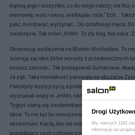
klątwą jego i wszystko, co do niego należy; nie lituj 
niemowlę, wołu i owcę, wielbłąda i osła." Ech… Tak
palić, mordować, wyrzynać… Do ostatniego męża. Do o
zwierzęcia. Tak mówi JHWH. To zły bóg. Nie nasz. Ż
Obserwuję wydarzenia na Bliskim Wschodzie. To reg
ścierają się idee, które wyrosły z przedwiecznych 
inności, zemsta… Tak postępowali Sumerowie, Akadyj
za ząb. Taka mentalność panowała na obszarze Żyzn
Palestyny Asyryjczycy, a potem Persowie, trzymali
wyznawali wiarę w JHWH, nikt chyba nie spodziewał 
Tygrys staną się zwolennikami, czy nawet wyznawca
Drogi Użytkow
obce. To nie był (w nowoczesnym znaczeniu) nacjon
My, naszych 1162 zau
ekstremum. Każdy, kto nie miał w sobie kropli krwi ju
informacje na urządze
posiadający cech człowieczych. Dochodził do tego,