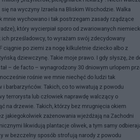
zę się na wyczyny Izraela na Bliskim Wschodzie. Walka
Tak mnie wychowano i tak postrzegam zasady rządzące
adze), który wycierpiał sporo od zwariowanych niemiec
k ich prześladowcy, to wyrażam swój zdecydowany
ciągnie po ziemi za nogę kilkuletnie dziecko albo z
yńską dziewczynę. Takie moje prawo. I gdy słyszę, że de
ostał – de facto – wynagrodzony 30 dniowym urlopem pr
dnocześnie rośnie we mnie niechęć do ludzi tak
i barbarzyńców. Takich, co to wiwatują z powodu
wy terrorysta lub człowiek naprawdę walczący o
 na drzewie. Takich, którzy bez mrugnięcia okiem
y bez jakiegokolwiek zażenowania wjeżdżają na Zachodni
icznymi likwidują plantacje oliwek, a tym samy odbieraj
rzy w bezczelny sposób strofują narody z powodu