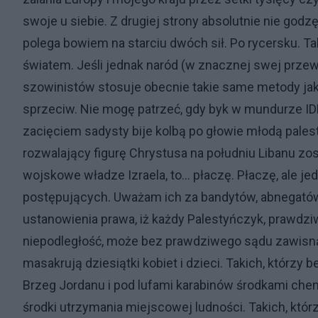
swoje u siebie. Z drugiej strony absolutnie nie god
polega bowiem na starciu dwóch sił. Po rycersku. 
światem. Jeśli jednak naród (w znacznej swej przew
szowinistów stosuje obecnie takie same metody ja
sprzeciw. Nie mogę patrzeć, gdy byk w mundurze IDF 
zacięciem sadysty bije kolbą po głowie młodą palest
rozwalający figurę Chrystusa na południu Libanu z
wojskowe władze Izraela, to… płaczę. Płaczę, ale je
postępujących. Uważam ich za bandytów, abnegatów 
ustanowienia prawa, iż każdy Palestyńczyk, prawdzi
niepodległość, może bez prawdziwego sądu zawisnąć
masakrują dziesiątki kobiet i dzieci. Takich, którz
Brzeg Jordanu i pod lufami karabinów środkami chem
środki utrzymania miejscowej ludności. Takich, któ