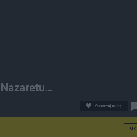
 Nazaretu…
1
Obserwuj notkę
BLO