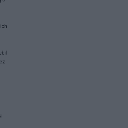
kich
bil
zez
ą