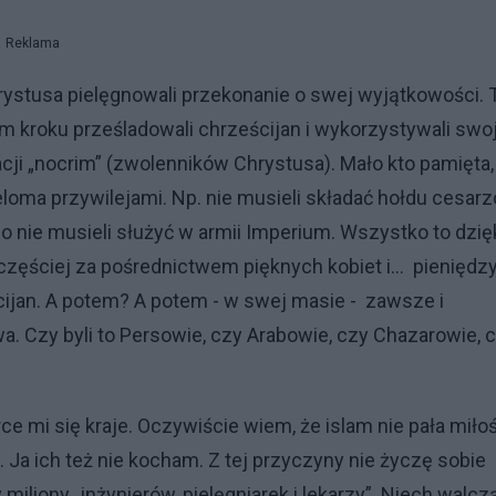
Reklama
Chrystusa pielęgnowali przekonanie o swej wyjątkowości. 
m kroku prześladowali chrześcijan i wykorzystywali swo
ji „nocrim” (zwolenników Chrystusa). Mało kto pamięta,
loma przywilejami. Np. nie musieli składać hołdu cesar
o nie musieli służyć w armii Imperium. Wszystko to dzię
zęściej za pośrednictwem pięknych kobiet i… pieniędzy
cijan. A potem? A potem - w swej masie - zawsze i
. Czy byli to Persowie, czy Arabowie, czy Chazarowie, 
rce mi się kraje. Oczywiście wiem, że islam nie pała miło
 Ja ich też nie kocham. Z tej przyczyny nie życzę sobie
 miliony „inżynierów, pielęgniarek i lekarzy”. Niech walcz