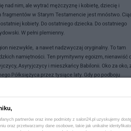
się nad nim, ale wytrać mężczyznę i kobietę, dziecię i
ich fragmentów w Starym Testamencie jest mnóstwo. Ciąć
statniej kobiety. Do ostatniego dziecka. Do ostatniego
ydowski. W pełni plemienny.
ion niezwykle, a nawet nadzwyczaj oryginalny. To tam
ludzkich namiętności. Ten prymitywny egoizm, nienawiść 
czycy, Asyryjczycy i mieszkańcy Babilonii. Oko za oko, 
ego Półksiężyca przez tysiące laty. Gdy po podboju
 w niewoli grupy dawnych mieszkańców Judei, którzy
się, że potomkowie ludzi uprowadzonych nad Eufrat i
mi, zasad polegających na nienawiści do wszystkiego 
niku,
alizm, to był czystej wody szowinizm. Posunięty do
fanych partnerów oraz inne podmioty z salon24.pl uzyskujemy dost
dejskiej traktowany był jako ktoś gorszy, wstrętny, nie
niu oraz przetwarzamy dane osobowe, takie jak unikalne identyfikat
 że pokrewny Judejczykom etnicznie i językowo Edomita