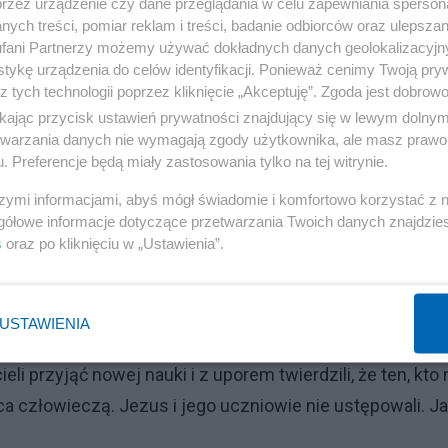
przez urządzenie czy dane przeglądania w celu zapewniania sperson
rzę, trofeum do „odstrzelenia”. Ten model ideowy
ych treści, pomiar reklam i treści, badanie odbiorców oraz ulepszan
fani Partnerzy możemy używać dokładnych danych geolokalizacyjn
 niebiosa Nehemiasz i Ezdrasz.
tykę urządzenia do celów identyfikacji. Ponieważ cenimy Twoją pry
z tych technologii poprzez kliknięcie „Akceptuję”. Zgoda jest dobro
ięta, że ci dwaj szowiniści pokroju Bandery i Rosenberga
ikając przycisk ustawień prywatności znajdujący się w lewym dolny
wili oni swoje żony i dzieci. A to z tej przyczyny, że nie
etwarzania danych nie wymagają zgody użytkownika, ale masz prawo 
. Preferencje będą miały zastosowania tylko na tej witrynie.
. Wyobraźmy sobie, że dziś jakiś dureń żąda od
by wyrzucił z domu swoją żonę Czeszkę i zrodzone z ni
szymi informacjami, abyś mógł świadomie i komfortowo korzystać z
gółowe informacje dotyczące przetwarzania Twoich danych znajdzi
izm! Czystej wody.
s
oraz po kliknięciu w „Ustawienia”.
bie Jezusa z Nazaretu. To on próbował przełamać
ymi i ich bezwzględnym zwalczaniu. Namawiał swoich
USTAWIENIA
innym człowieku, nie wyznającym mozaizmu, istoty ludzki
i przyjąć nowej nauki i z uporem twierdzili, że ten, kto 
a człowieczą. Jezus i jego uczniowie nie ustępowali. J