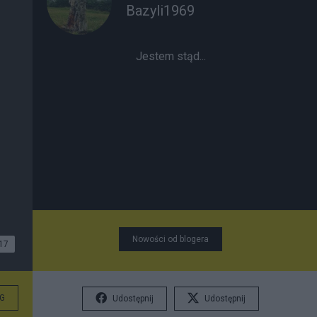
Bazyli1969
Jestem stąd...
Nowości od blogera
17
G
Udostępnij
Udostępnij