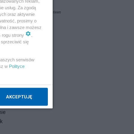
alizowanych reklam,
ie usług. Za zgodą
Marcin B. Brixen
ych oraz aktywnie
watność, prosimy o
wolna i zawsze możesz
Napisz notkę
m rogu strony
.
sprzeciwić się
ej
 naszych serwisów
esz w
Polityce
AKCEPTUJĘ
ej.
nie
ak