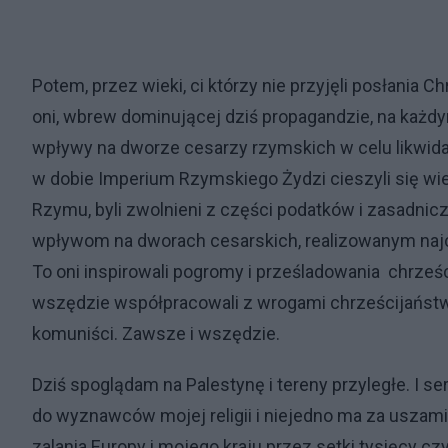
Potem, przez wieki, ci którzy nie przyjęli posłania 
oni, wbrew dominującej dziś propagandzie, na każdy
wpływy na dworze cesarzy rzymskich w celu likwidac
w dobie Imperium Rzymskiego Żydzi cieszyli się wie
Rzymu, byli zwolnieni z części podatków i zasadnicz
wpływom na dworach cesarskich, realizowanym najc
To oni inspirowali pogromy i prześladowania chrześ
wszędzie współpracowali z wrogami chrześcijaństwa
komuniści. Zawsze i wszędzie.
Dziś spoglądam na Palestynę i tereny przyległe. I se
do wyznawców mojej religii i niejedno ma za uszami.
zalania Europy i mojego kraju przez setki tysięcy czy