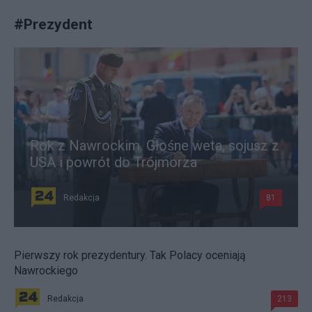
#
Prezydent
Rok z Nawrockim. Głośne weta, sojusz z
USA i powrót do Trójmorza
Redakcja
81
Pierwszy rok prezydentury. Tak Polacy oceniają
Nawrockiego
Redakcja
213