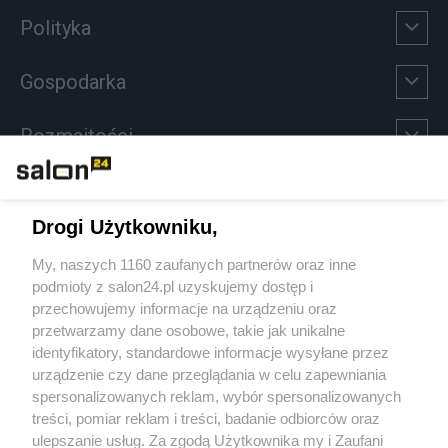
Polityka
Gospodarka
Rozmaitości
Technologie
Drogi Użytkowniku,
Sport
My, naszych 1160 zaufanych partnerów oraz inne
podmioty z salon24.pl uzyskujemy dostęp i
Społeczeństwo
przechowujemy informacje na urządzeniu oraz
przetwarzamy dane osobowe, takie jak unikalne
Kultura
identyfikatory, standardowe informacje wysyłane przez
urządzenie czy dane przeglądania w celu zapewniania
spersonalizowanych reklam, wybór spersonalizowanych
treści, pomiar reklam i treści, badanie odbiorców oraz
ulepszanie usług. Za zgodą Użytkownika my i Zaufani