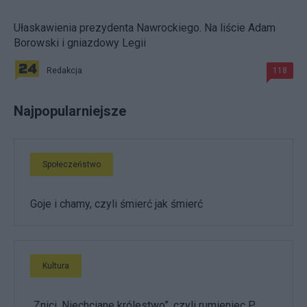
Ułaskawienia prezydenta Nawrockiego. Na liście Adam
Borowski i gniazdowy Legii
Redakcja
118
Najpopularniejsze
Społeczeństwo
Goje i chamy, czyli śmierć jak śmierć
Kultura
„Znici. Niechciane królestwo”, czyli rumieniec P.