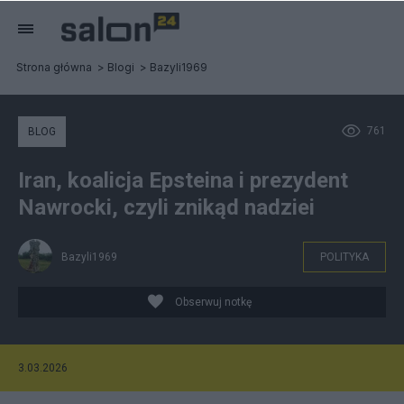
Strona główna
Blogi
Bazyli1969
761
BLOG
Iran, koalicja Epsteina i prezydent
Nawrocki, czyli znikąd nadziei
Bazyli1969
POLITYKA
Obserwuj notkę
3.03.2026