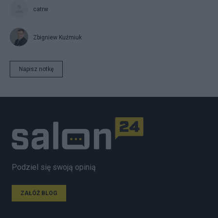
catrw
Zbigniew Kuźmiuk
Napisz notkę
Podziel się swoją opinią
ZAŁÓŻ BLOG