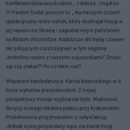
konfliktem bliskowschodnim… I dobrze. I mądrze.
O! Pardon! Dodał jeszcze to: „ Na naszych oczach
upada groźny reżim irański, który dozbrajał Rosję w
jej napaści na Ukrainę i zagrażał innym państwom
na Bliskim Wschodzie. Najbliższe dni będą czasem
decydujących rozstrzygnięć w tym regionie.
Jesteśmy razem z naszymi sojusznikami!” Śmiać
się czy płakać?! Po co takie coś?
Wsparłem kandydaturę p. Karola Nawrockiego w II
turze wyborów prezydenckich. Z mojej
perspektywy innego wyjścia nie było. Większość
decyzji nowego lokatora pałacu przy Krakowskim
Przedmieściu przyjmowałem z satysfakcją.
Jednak wyżej przywołany wpis zachwiał moją