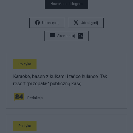
Nowości od blogera
Udostępnij
Udostępnij
Skomentuj
94
Polityka
Karaoke, basen z kulkami i tańce hulańce. Tak
resort "przepalał" publiczną kasę
Redakcja
Polityka