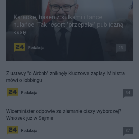
Karaoke, basen z kulkami i tańce
hulańce. Tak resort "przepalał" publiczną
kasę
Redakcja
25
Z ustawy "o Airbnb" zniknęły kluczowe zapisy. Ministra
mówi o lobbingu
Redakcja
34
Wiceminister odpowie za złamanie ciszy wyborczej?
Wniosek już w Sejmie
Redakcja
37