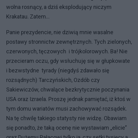
wolna rosnący, a dziś eksplodujący niczym
Krakatau. Zatem…
Panie prezydencie, nie dziwią mnie wasalne
postawy stronnictw zewnętrznych. Tych zielonych,
czerwonych, tęczowych i trójkolorowych. Ba! Nie
przecieram oczu, gdy wsłuchuję się w głupkowate
i bezwstydne tyrady (niegdyś zdawało się
rozsądnych) Tarczyńskich, Ozdób czy
Sakiewiczów, chwalące bezkrytycznie poczynania
USA oraz Izraela. Proszę jednak pamiętać, iż ktoś w
tym domu wariatów musi zachowywać rozsądek.
Na tę chwilę takiego statysty nie widzę. Obawiam
się ponadto, że taką ocenę nie wystawiam „elicie”
oraz Dużemu Pałacowi tylko ja, czy setki tysięcy a