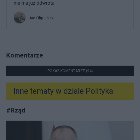
nie ma już odwrotu
Jan Filip Libicki
Komentarze
POKAŻ KOMENTARZE (94)
Inne tematy w dziale
Polityka
#
Rząd