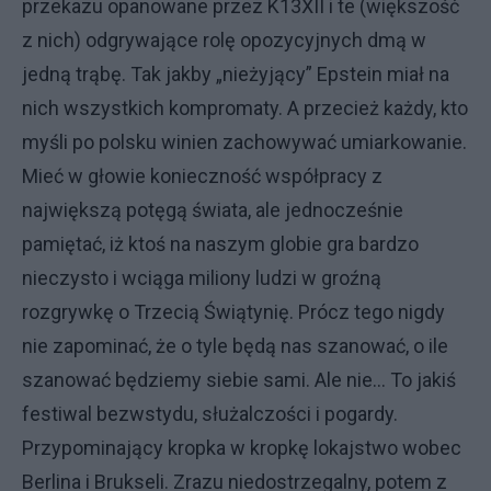
przekazu opanowane przez K13XII i te (większość
z nich) odgrywające rolę opozycyjnych dmą w
jedną trąbę. Tak jakby „nieżyjący” Epstein miał na
nich wszystkich kompromaty. A przecież każdy, kto
myśli po polsku winien zachowywać umiarkowanie.
Mieć w głowie konieczność współpracy z
największą potęgą świata, ale jednocześnie
pamiętać, iż ktoś na naszym globie gra bardzo
nieczysto i wciąga miliony ludzi w groźną
rozgrywkę o Trzecią Świątynię. Prócz tego nigdy
nie zapominać, że o tyle będą nas szanować, o ile
szanować będziemy siebie sami. Ale nie… To jakiś
festiwal bezwstydu, służalczości i pogardy.
Przypominający kropka w kropkę lokajstwo wobec
Berlina i Brukseli. Zrazu niedostrzegalny, potem z