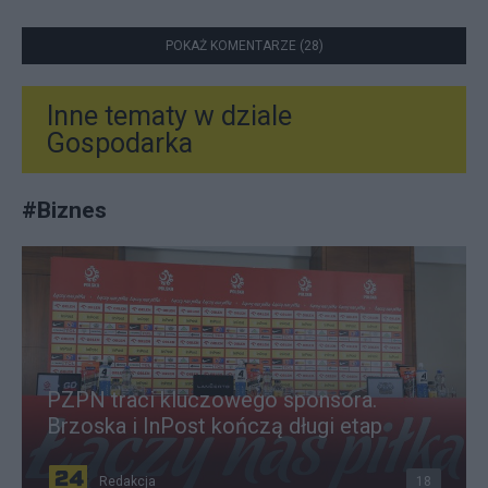
POKAŻ KOMENTARZE (28)
Inne tematy w dziale
Gospodarka
#
Biznes
PZPN traci kluczowego sponsora.
Brzoska i InPost kończą długi etap
Redakcja
18