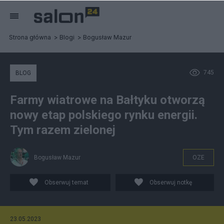
Strona główna
Blogi
Bogusław Mazur
745
BLOG
Farmy wiatrowe na Bałtyku otworzą
nowy etap polskiego rynku energii.
Tym razem zielonej
Bogusław Mazur
OZE
Obserwuj temat
Obserwuj notkę
23.05.2023