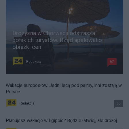
Drożyzna w Chorwacji odstrasza
polskich turystów. Rząd apelował o
obniżki cen
Redakcja
67
Wakacje europosłów. Jedni lecą pod palmy, inni zostają w
Polsce
Redakcja
35
Planujesz wakacje w Egipcie? Będzie łatwiej, ale drożej