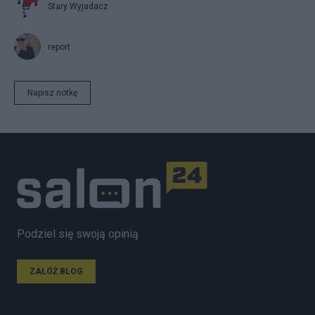
Stary Wyjadacz
report
Napisz notkę
Podziel się swoją opinią
ZAŁÓŻ BLOG