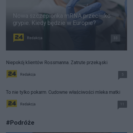
Nowa szczepionka mRNA przeciwko
grypie. Kiedy będzie w Europie?
Redakcja
33
Niepokój klientów Rossmanna. Zatrute przekąski
Redakcja
5
To nie tylko pokarm. Cudowne właściwości mleka matki
Redakcja
11
#
Podróże