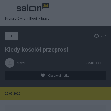
Strona główna
Blogi
bravor
207
BLOG
Kiedy kościół przeprosi
bravor
ROZMAITOŚCI
Obserwuj notkę
25.05.2026