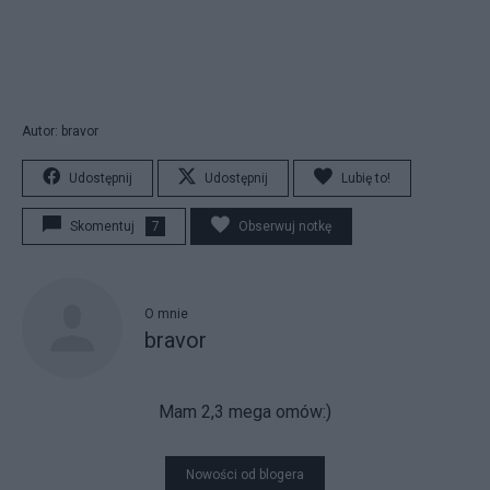
Autor: bravor
Udostępnij
Udostępnij
Lubię to!
Skomentuj
7
Obserwuj notkę
O mnie
bravor
Mam 2,3 mega omów:)
Nowości od blogera