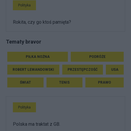
Polityka
Rokita, czy go ktoś pamięta?
Tematy bravor
PIŁKA NOŻNA
PODRÓŻE
ROBERT LEWANDOWSKI
PRZESTĘPCZOŚĆ
USA
ŚWIAT
TENIS
PRAWO
Polityka
Polska ma traktat z GB.