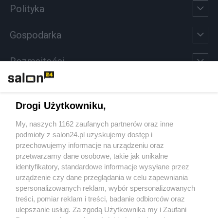
Polityka
Gospodarka
Rozmaitości
Technologie
Drogi Użytkowniku,
Sport
My, naszych 1162 zaufanych partnerów oraz inne
podmioty z salon24.pl uzyskujemy dostęp i
Społeczeństwo
przechowujemy informacje na urządzeniu oraz
przetwarzamy dane osobowe, takie jak unikalne
Kultura
identyfikatory, standardowe informacje wysyłane przez
urządzenie czy dane przeglądania w celu zapewniania
spersonalizowanych reklam, wybór spersonalizowanych
treści, pomiar reklam i treści, badanie odbiorców oraz
ulepszanie usług. Za zgodą Użytkownika my i Zaufani
X
Facebook
Instagram
Youtube