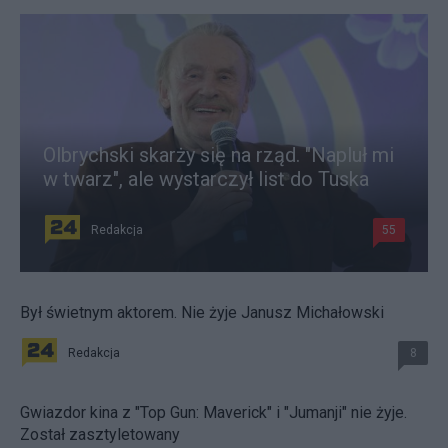
Olbrychski skarży się na rząd. "Napluł mi
w twarz", ale wystarczył list do Tuska
Redakcja
55
Był świetnym aktorem. Nie żyje Janusz Michałowski
Redakcja
8
Gwiazdor kina z "Top Gun: Maverick" i "Jumanji" nie żyje.
Został zasztyletowany