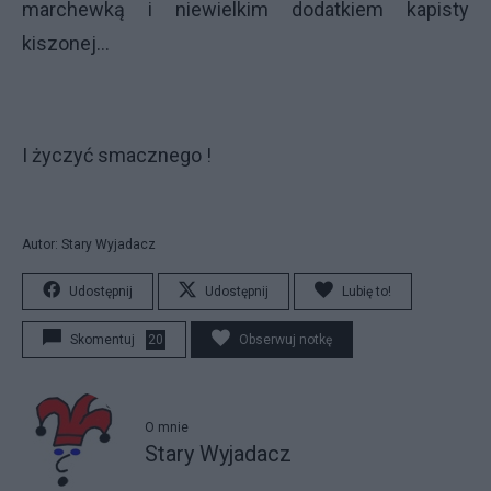
marchewką i niewielkim dodatkiem kapisty
kiszonej...
I życzyć smacznego !
Autor: Stary Wyjadacz
Udostępnij
Udostępnij
Lubię to!
Skomentuj
20
Obserwuj notkę
O mnie
Stary Wyjadacz