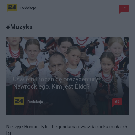
Redakcja
12
#
Muzyka
Uświetnił rocznicę prezydentury
Nawrockiego. Kim jest Eldo?
Redakcja
69
Nie żyje Bonnie Tyler. Legendarna gwiazda rocka miała 75
lat