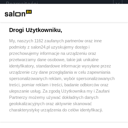
Rozmaitości
Technologie
Drogi Użytkowniku,
Sport
My, naszych 1162 zaufanych partnerów oraz inne
podmioty z salon24.pl uzyskujemy dostęp i
Społeczeństwo
przechowujemy informacje na urządzeniu oraz
przetwarzamy dane osobowe, takie jak unikalne
Kultura
identyfikatory, standardowe informacje wysyłane przez
urządzenie czy dane przeglądania w celu zapewniania
spersonalizowanych reklam, wybór spersonalizowanych
treści, pomiar reklam i treści, badanie odbiorców oraz
ulepszanie usług. Za zgodą Użytkownika my i Zaufani
X
Facebook
Instagram
Youtube
Partnerzy możemy używać dokładnych danych
geolokalizacyjnych oraz aktywnie skanować
charakterystykę urządzenia do celów identyfikacji.
Web Content Media sp. z o. o. © 2022
Ponieważ cenimy Twoją prywatność, prosimy o zgodę na
korzystanie z tych technologii poprzez kliknięcie