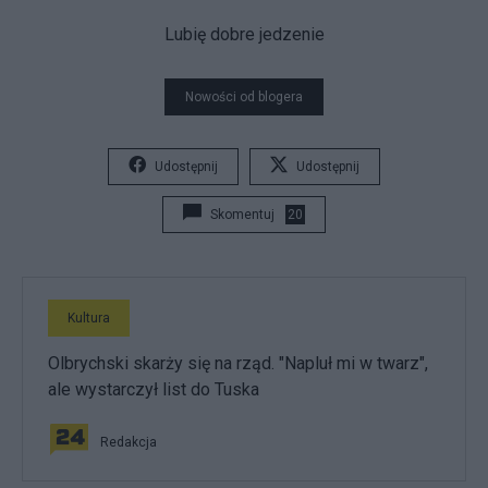
Lubię dobre jedzenie
Nowości od blogera
Udostępnij
Udostępnij
Skomentuj
20
Kultura
Olbrychski skarży się na rząd. "Napluł mi w twarz",
ale wystarczył list do Tuska
Redakcja