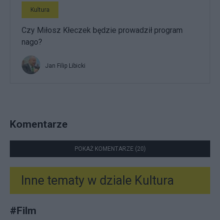
Kultura
Czy Miłosz Kłeczek będzie prowadził program
nago?
Jan Filip Libicki
Komentarze
POKAŻ KOMENTARZE (20)
Inne tematy w dziale
Kultura
#
Film