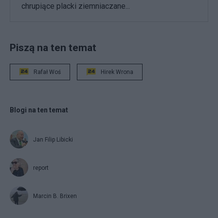
chrupiące placki ziemniaczane...
Piszą na ten temat
Rafał Woś
Hirek Wrona
Blogi na ten temat
Jan Filip Libicki
report
Marcin B. Brixen