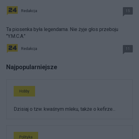
Redakcja
15
Ta piosenka była legendarna. Nie żyje głos przeboju
"Y.M.C.A."
Redakcja
11
Najpopularniejsze
Hobby
Dzisiaj o tzw. kwaśnym mleku, także o kefirze...
Polityka