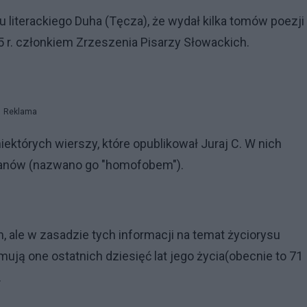
 literackiego Duha (Tęcza), że wydał kilka tomów poezji 
5 r. członkiem Zrzeszenia Pisarzy Słowackich.
Reklama
 niektórych wierszy, które opublikował Juraj C. W nich
 Cyganów (nazwano go "homofobem").
 ale w zasadzie tych informacji na temat życiorysu
ują one ostatnich dziesięć lat jego życia(obecnie to 71
.