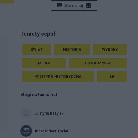
Skomentuj
57
Tematy cepol
ŚWIAT
HISTORIA
WYBORY
MEDIA
POWÓDŹ 2024
POLITYKA HISTORYCZNA
UE
Blogi na ten temat
Justyna Bazylak
Independent Trader