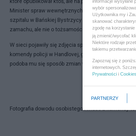
które opublikował ktoś, ale na pewno nie była to cz
informacje wysyłane 
wybór spersonalizowan
Minister spraw wewnętrznych występując na improw
Użytkownika my i Zau
szpitalu w Bańskiej Bystrzycy gdzie operowano post
skanować charakterys
zgodę na korzystanie 
zamachu, ale nie o tożsamości zamachowca
ją zmienić/wycofać kl
Niektóre rodzaje prz
W sieci pojawiły się zdjęcia sprawcy po złapaniu a
takiemu przetwarzaniu
komendy policji w Handlovej, gdzie w krótkim fragmen
Zapoznaj się z poniż
podoba mu się sposób zmian w telewizji publicznej
internetowych. Szcze
Prywatności
i
Cookie
PARTNERZY
Fotografia dowodu osobistego i wideo z komendy to pr