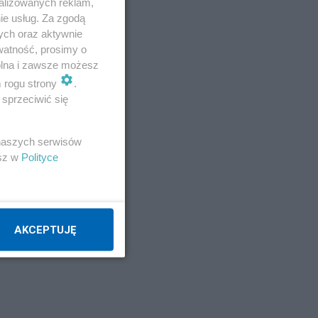
ry.
alizowanych reklam,
ie usług. Za zgodą
ych oraz aktywnie
watność, prosimy o
wolna i zawsze możesz
m rogu strony
.
sprzeciwić się
ie
 naszych serwisów
esz w
Polityce
AKCEPTUJĘ