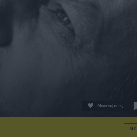
Obserwuj notkę
BLO