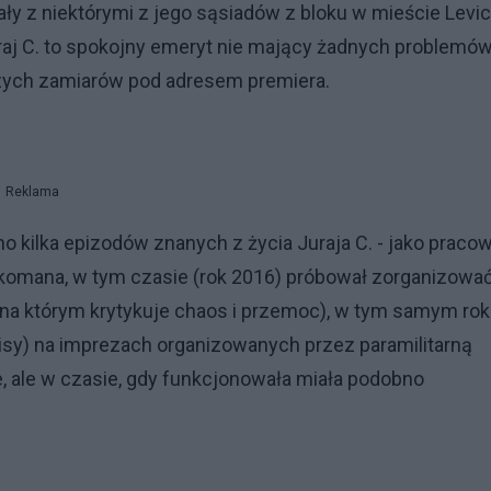
ły z niektórymi z jego sąsiadów z bloku w mieście Levic
raj C. to spokojny emeryt nie mający żadnych problemó
zych zamiarów pod adresem premiera.
Reklama
o kilka epizodów znanych z życia Juraja C. - jako praco
arkomana, w tym czasie (rok 2016) próbował zorganizowa
 na którym krytykuje chaos i przemoc), w tym samym ro
wpisy) na imprezach organizowanych przez paramilitarną
je, ale w czasie, gdy funkcjonowała miała podobno