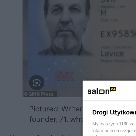
Drogi Użytkow
My, naszych 1160 zau
informacje na urządze