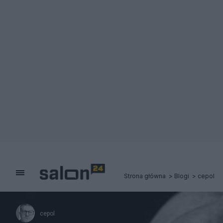
Strona główna
Blogi
cepol
cepol