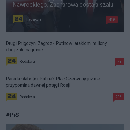
Nawrockiego. Zacharowa dostała szału
Redakcja
419
Drugi Prigożyn. Zagroził Putinowi atakiem, miliony
obejrzało nagranie
Redakcja
78
Parada słabości Putina? Plac Czerwony już nie
przypomina dawnej potęgi Rosji
Redakcja
206
#
PiS