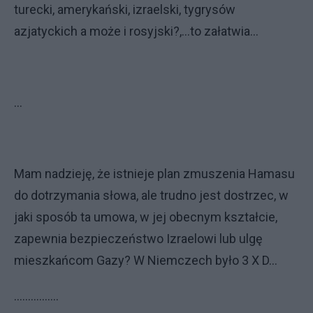
turecki, amerykański, izraelski, tygrysów
azjatyckich a może i rosyjski?,...to załatwia...
...
Mam nadzieję, że istnieje plan zmuszenia Hamasu
do dotrzymania słowa, ale trudno jest dostrzec, w
jaki sposób ta umowa, w jej obecnym kształcie,
zapewnia bezpieczeństwo Izraelowi lub ulgę
mieszkańcom Gazy? W Niemczech było 3 X D...
................