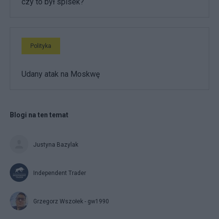
czy to był spisek?
Polityka
Udany atak na Moskwę
Blogi na ten temat
Justyna Bazylak
Independent Trader
Grzegorz Wszołek - gw1990