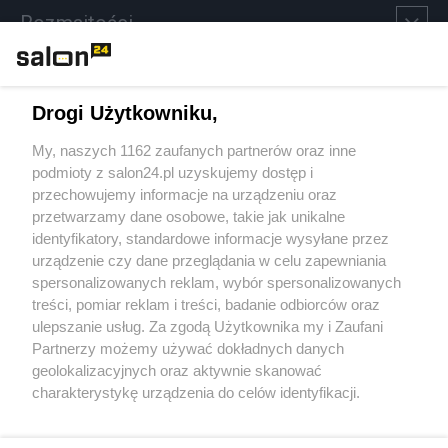
Rozmaitości
Technologie
Drogi Użytkowniku,
Sport
My, naszych 1162 zaufanych partnerów oraz inne
podmioty z salon24.pl uzyskujemy dostęp i
Społeczeństwo
przechowujemy informacje na urządzeniu oraz
przetwarzamy dane osobowe, takie jak unikalne
Kultura
identyfikatory, standardowe informacje wysyłane przez
urządzenie czy dane przeglądania w celu zapewniania
spersonalizowanych reklam, wybór spersonalizowanych
treści, pomiar reklam i treści, badanie odbiorców oraz
ulepszanie usług. Za zgodą Użytkownika my i Zaufani
X
Facebook
Instagram
Youtube
Partnerzy możemy używać dokładnych danych
geolokalizacyjnych oraz aktywnie skanować
charakterystykę urządzenia do celów identyfikacji.
Web Content Media sp. z o. o. © 2022
Ponieważ cenimy Twoją prywatność, prosimy o zgodę na
korzystanie z tych technologii poprzez kliknięcie