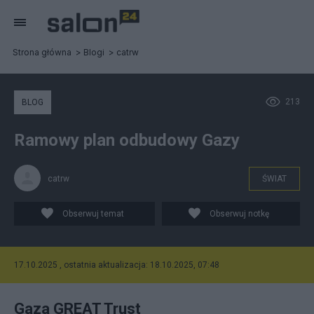
Strona główna
Blogi
catrw
213
BLOG
Ramowy plan odbudowy Gazy
catrw
ŚWIAT
Obserwuj temat
Obserwuj notkę
17.10.2025 , ostatnia aktualizacja: 18.10.2025, 07:48
Gaza GREAT Trust