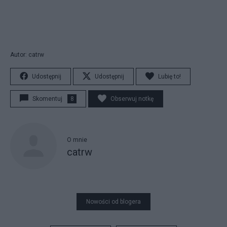
Autor: catrw
Udostępnij
Udostępnij
Lubię to!
Skomentuj
8
Obserwuj notkę
O mnie
catrw
Nowości od blogera