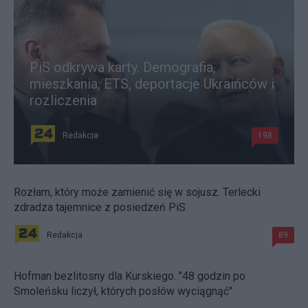
PiS odkrywa karty. Demografia,
mieszkania, ETS, deportacje Ukraińców i
rozliczenia
Redakcja
198
Rozłam, który może zamienić się w sojusz. Terlecki
zdradza tajemnice z posiedzeń PiS
Redakcja
89
Hofman bezlitosny dla Kurskiego. "48 godzin po
Smoleńsku liczył, których posłów wyciągnąć"