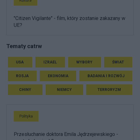
Kultura
"Citizen Vigilante" - film, który zostanie zakazany w
UE?
Tematy catrw
USA
IZRAEL
WYBORY
ŚWIAT
ROSJA
EKONOMIA
BADANIA I ROZWÓJ
CHINY
NIEMCY
TERRORYZM
Polityka
Przesłuchanie doktora Emila Jędrzejewskiego -