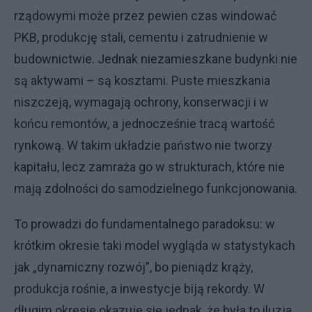
rządowymi może przez pewien czas windować
PKB, produkcję stali, cementu i zatrudnienie w
budownictwie. Jednak niezamieszkane budynki nie
są aktywami – są kosztami. Puste mieszkania
niszczeją, wymagają ochrony, konserwacji i w
końcu remontów, a jednocześnie tracą wartość
rynkową. W takim układzie państwo nie tworzy
kapitału, lecz zamraża go w strukturach, które nie
mają zdolności do samodzielnego funkcjonowania.
To prowadzi do fundamentalnego paradoksu: w
krótkim okresie taki model wygląda w statystykach
jak „dynamiczny rozwój”, bo pieniądz krąży,
produkcja rośnie, a inwestycje biją rekordy. W
długim okresie okazuje się jednak, że była to iluzja