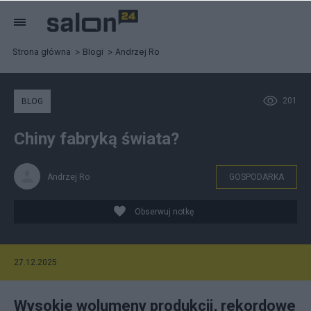
Strona główna
Blogi
Andrzej Ro
201
BLOG
Chiny fabryką świata?
Andrzej Ro
GOSPODARKA
Obserwuj notkę
27.12.2025
Wysokie wolumeny produkcji, rekordowe