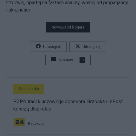
trzeźwej, opartej na faktach analizy, wolnej od propagandy
i skrajności.
Nowości od blogera
Udostępnij
Udostępnij
Skomentuj
11
Gospodarka
PZPN traci kluczowego sponsora. Brzoska i InPost
kończą długi etap
Redakcja