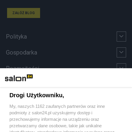
ZAŁÓŻ BLOG
Polityka
Gospodarka
Rozmaitości
Technologie
Drogi Użytkowniku,
Sport
My, naszych 1162 zaufanych partnerów oraz inne
podmioty z salon24.pl uzyskujemy dostęp i
Społeczeństwo
przechowujemy informacje na urządzeniu oraz
przetwarzamy dane osobowe, takie jak unikalne
Kultura
identyfikatory, standardowe informacje wysyłane przez