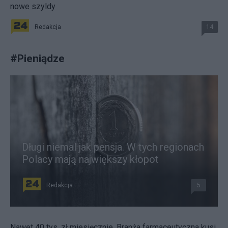
nowe szyldy
Redakcja
14
#
Pieniądze
Długi niemal jak pensja. W tych regionach
Polacy mają największy kłopot
Redakcja
5
Nawet 40 tys. zł miesięcznie. Branża farmaceutyczna kusi