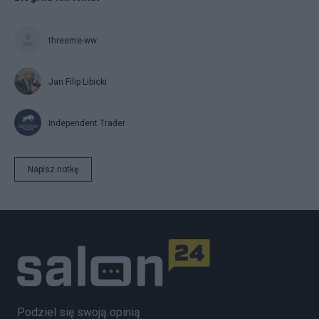
threeme-ww
Jan Filip Libicki
Independent Trader
Napisz notkę
Podziel się swoją opinią