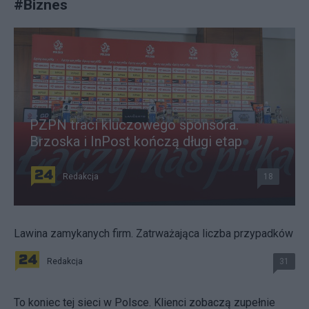
#
Biznes
PZPN traci kluczowego sponsora.
Brzoska i InPost kończą długi etap
Redakcja
18
Lawina zamykanych firm. Zatrważająca liczba przypadków
Redakcja
31
To koniec tej sieci w Polsce. Klienci zobaczą zupełnie