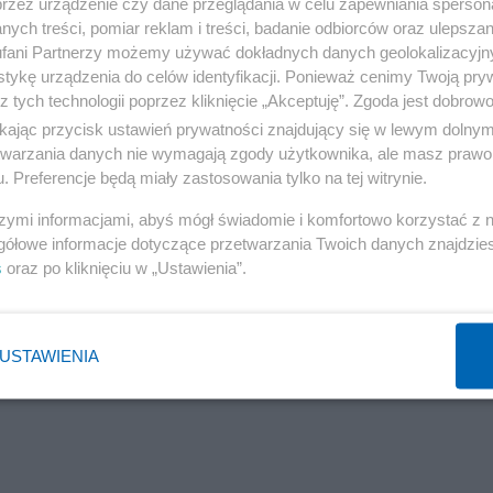
dziów w składzie ma robić wrażenie potrójnej gwarancji rozumu, namysłu 
przez urządzenie czy dane przeglądania w celu zapewniania sperson
ych treści, pomiar reklam i treści, badanie odbiorców oraz ulepszan
fani Partnerzy możemy używać dokładnych danych geolokalizacyjn
el Frosty
tykę urządzenia do celów identyfikacji. Ponieważ cenimy Twoją pry
z tych technologii poprzez kliknięcie „Akceptuję”. Zgoda jest dobro
ikając przycisk ustawień prywatności znajdujący się w lewym dolny
etwarzania danych nie wymagają zgody użytkownika, ale masz prawo 
. Preferencje będą miały zastosowania tylko na tej witrynie.
szymi informacjami, abyś mógł świadomie i komfortowo korzystać z
gółowe informacje dotyczące przetwarzania Twoich danych znajdzi
s
oraz po kliknięciu w „Ustawienia”.
USTAWIENIA