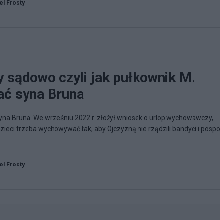
el Frosty
y sądowo czyli jak pułkownik M.
ać syna Bruna
na Bruna. We wrześniu 2022 r. złożył wniosek o urlop wychowawczy,
zieci trzeba wychowywać tak, aby Ojczyzną nie rządzili bandyci i pospol
el Frosty