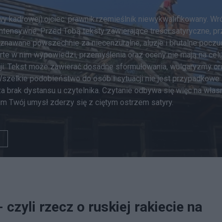
wy kadrowej).ojciec. prawnik.rzemieślnik niewykwalifikowany. 
 intensywne. Przed Tobą teksty zawierające treści satyryczne, 
uznawane powszechnie za niecenzuralne, aluzje i brutalne poczuc
rte w nim wypowiedzi, przemyślenia oraz oceny nie mają na celu
ucji. Tekst może zawierać dosadne sformułowania, wulgaryzmy ora
szelkie podobieństwo do osób i sytuacji nie jest przypadkowe – 
 brak dystansu u czytelnika. Czytanie odbywa się więc na własną
nim Twój umysł zderzy się z ciętym ostrzem satyry.
 czyli rzecz o ruskiej rakiecie na