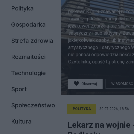
Polityka
pułkownik (nieuznawanej rezer
zawierają treści emocjonalnie
Gospodarka
językowej. Zdarzają się słowa 
satyryczny i subiektywny. Zawa
Strefa zdrowia
jakiejkolwiek osoby lub instyt
artystycznego i satyrycznego.W
nie ponosi odpowiedzialności za
Rozmaitości
Czytelniku, opuść tą stronę za
Technologie
Obserwuj
WIADOMOŚĆ
Sport
Społeczeństwo
POLITYKA
30.07.2026, 18:56
Kultura
Lekarz na wojnie -