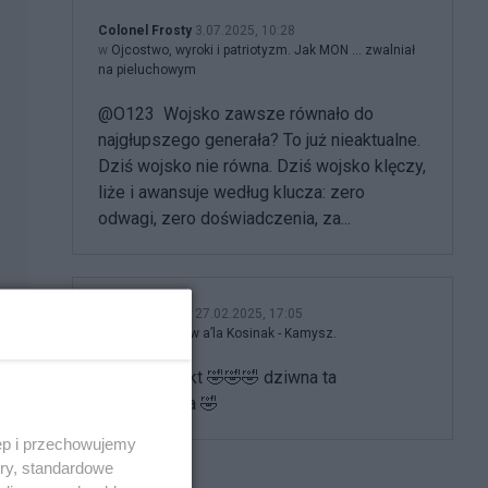
Colonel Frosty
3.07.2025, 10:28
w
Ojcostwo, wyroki i patriotyzm. Jak MON … zwalniał
na pieluchowym
@O123 Wojsko zawsze równało do
najgłupszego generała? To już nieaktualne.
Dziś wojsko nie równa. Dziś wojsko klęczy,
liże i awansuje według klucza: zero
odwagi, zero doświadczenia, za...
Colonel Frosty
27.02.2025, 17:05
w
100 konkretów a’la Kosinak - Kamysz.
@pmk no fakt 🤣🤣🤣 dziwna ta
anonimizacja 🤣
ęp i przechowujemy
ości
ory, standardowe