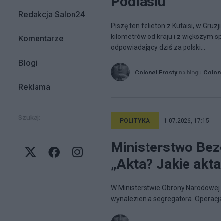
Podlasiu
Redakcja Salon24
Piszę ten felieton z Kutaisi, w Gruz
kilometrów od kraju i z większym s
Komentarze
odpowiadający dziś za polski...
Blogi
Colonel Frosty
na blogu
Colon
Reklama
Szukaj:
POLITYKA
1.07.2026, 17:15
Ministerstwo Bez
„Akta? Jakie akta
W Ministerstwie Obrony Narodowej
wynalezienia segregatora. Operac