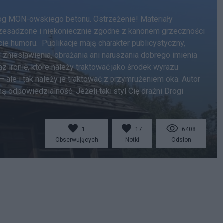
Wróg MON-owskiego betonu. Ostrzeżenie! Materiały
przesadzone i niekoniecznie zgodne z kanonem grzeczności
ie humoru. Publikacje mają charakter publicystyczny,
 zniesławienia, obrażania ani naruszania dobrego imienia
z ironię, które należy traktować jako środek wyrazu
ale i tak należy je traktować z przymrużeniem oka. Autor
 odpowiedzialność. Jeżeli taki styl Cię drażni Drogi
1
17
6408
Obserwujących
Notki
Odsłon