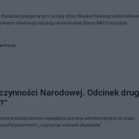
ji. Paradoks polega na tym, że były oficer Wojska Polskiego siedzi kilkase
pokojem obserwuje sytuację na wschodniej flance NATO niż ludzie
el Frosty
czynności Narodowej. Odcinek drug
?”
 trwa prawdopodobnie największa operacja administracyjna od czasu
ja pod kryptonimem: „rozpoznać wniosek obywatela"