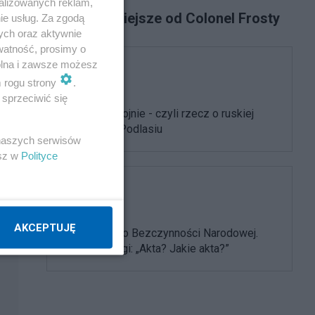
i...
alizowanych reklam,
Najpopularniejsze od Colonel Frosty
ie usług. Za zgodą
ych oraz aktywnie
watność, prosimy o
wolna i zawsze możesz
Polityka
m rogu strony
.
sprzeciwić się
Lekarz na wojnie - czyli rzecz o ruskiej
rakiecie na Podlasiu
 naszych serwisów
esz w
Polityce
Polityka
AKCEPTUJĘ
Ministerstwo Bezczynności Narodowej.
Odcinek drugi: „Akta? Jakie akta?”