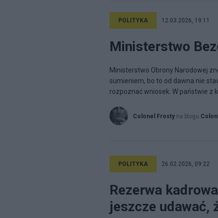
POLITYKA
12.03.2026, 19:11
Ministerstwo Be
Ministerstwo Obrony Narodowej zn
sumieniem, bo to od dawna nie sta
rozpoznać wniosek. W państwie z ka
Colonel Frosty
na blogu
Colon
POLITYKA
26.02.2026, 09:22
Rezerwa kadrowa –
jeszcze udawać, 