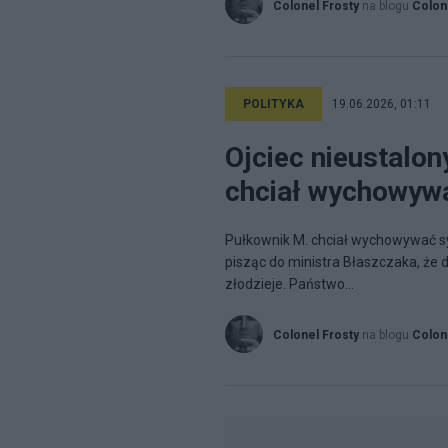
Colonel Frosty
na blogu
Colon
POLITYKA
19.06.2026, 01:11
Ojciec nieustalon
chciał wychowyw
Pułkownik M. chciał wychowywać sy
pisząc do ministra Błaszczaka, że d
złodzieje. Państwo...
Colonel Frosty
na blogu
Colon