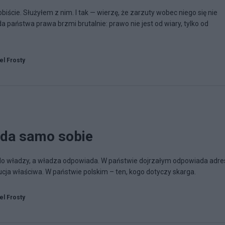
ście. Służyłem z nim. I tak — wierzę, że zarzuty wobec niego się nie
a państwa prawa brzmi brutalnie: prawo nie jest od wiary, tylko od
el Frosty
da samo sobie
do władzy, a władza odpowiada. W państwie dojrzałym odpowiada adre
ja właściwa. W państwie polskim – ten, kogo dotyczy skarga.
el Frosty