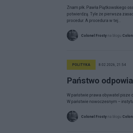
Znam płk. Pawła Piątkowskiego osobi
potwierdzą. Tyle że pierwsza zasad
procedur. A procedura w tej...
Colonel Frosty
na blogu
Colon
POLITYKA
8.02.2026, 21:54
Państwo odpowia
W państwie prawa obywatel pisze 
W państwie nowoczesnym – instytuc
Colonel Frosty
na blogu
Colon