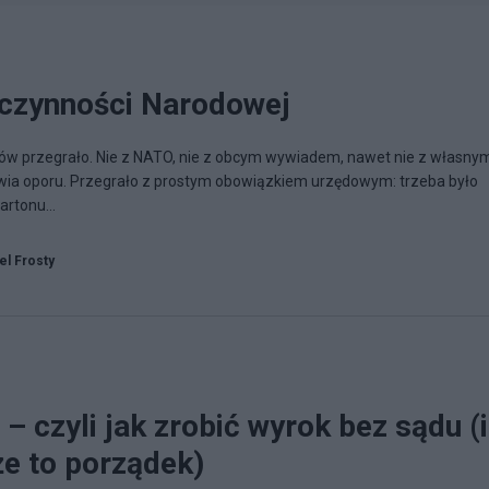
zczynności Narodowej
ów przegrało. Nie z NATO, nie z obcym wywiadem, nawet nie z własny
wia oporu. Przegrało z prostym obowiązkiem urzędowym: trzeba było
rtonu...
el Frosty
 czyli jak zrobić wyrok bez sądu (i
że to porządek)