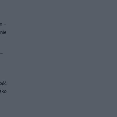
an –
 nie
 –
ość
jako