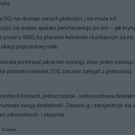
myka.
a DG) nie dostaje swoich płatności, i nie może ich
łużyć się wobec aparatu państwowego, bo ten – jak bryt
 prosił o 5000, bo płacenie kelnerom i kucharzom za nic
okazji poprzedniej notki.
owała przetrwać jakoś ten miesiąc, choć jeden miesiąc
e płatności składek ZUS, zacznie zalegać z płatnością
szystkich kontach, jednocześnie. Jednoosobowa działaln
owała swoją działalność. Zawiesi ją i zarejestruje się 
eń zdrowotnych. I słusznie.
Reklama