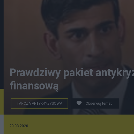
Prawdziwy pakiet antykr
finansową
TARCZA ANTYKRYZYSOWA
Obserwuj temat
Photograph: Matt Dunham/EPA
20.03.2020