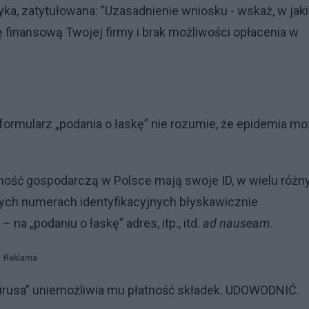
ka, zatytułowana: "Uzasadnienie wniosku - wskaż, w jaki
 finansową Twojej firmy i brak możliwości opłacenia w
y formularz „podania o łaskę” nie rozumie, że epidemia m
ność gospodarczą w Polsce mają swoje ID, w wielu różn
tych numerach identyfikacyjnych błyskawicznie
 na „podaniu o łaskę” adres, itp., itd.
ad nauseam
.
Reklama
wirusa” uniemożliwia mu płatność składek. UDOWODNIĆ.