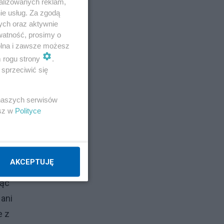
alizowanych reklam,
ie usług. Za zgodą
ych oraz aktywnie
watność, prosimy o
wolna i zawsze możesz
m rogu strony
.
sprzeciwić się
 naszych serwisów
esz w
Polityce
AKCEPTUJĘ
jąc
 ani
e z