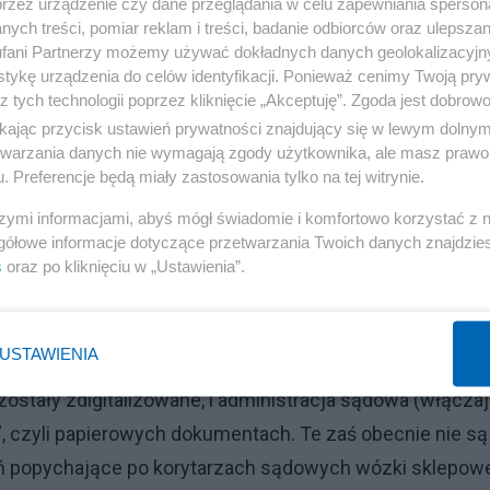
przez urządzenie czy dane przeglądania w celu zapewniania sperson
askawcy będzie „pozytywna”.
ych treści, pomiar reklam i treści, badanie odbiorców oraz ulepszan
fani Partnerzy możemy używać dokładnych danych geolokalizacyjn
tykę urządzenia do celów identyfikacji. Ponieważ cenimy Twoją pry
d:
z tych technologii poprzez kliknięcie „Akceptuję”. Zgoda jest dobro
ikając przycisk ustawień prywatności znajdujący się w lewym dolny
 tzw."przymusową" DG) w sytuacji kryzysu to brak
etwarzania danych nie wymagają zgody użytkownika, ale masz prawo 
. Preferencje będą miały zastosowania tylko na tej witrynie.
szymi informacjami, abyś mógł świadomie i komfortowo korzystać z
by, teoretycznie, udać się do sądu (w takiej czy innej
gółowe informacje dotyczące przetwarzania Twoich danych znajdzi
ce jest to niemożliwe.
s
oraz po kliknięciu w „Ustawienia”.
Reklama
USTAWIENIA
ż nie działa instytucja, która powinna działać ZAWSZE,
 zostały zdigitalizowane, i administracja sądowa (włącza
h”, czyli papierowych dokumentach. Te zaś obecnie nie są
zień popychające po korytarzach sądowych wózki sklepow