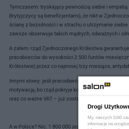
Tymczasem: tryskający pewnością siebie i empatią R
Brytyjczycy są beneficjentami), że nikt w Zjednoczon
ścianę z bezsilności i w strachu o utrzymanie siebie
zawsze obserwuje takich mądrych, odważnych i siln
A zatem: rząd Zjednoczonego Królestwa gwarantuj
pracobiorców do wysokości 2 500 funtów miesięcz
Królestwie) przez co najmniej trzy miesiące, antyda
Innymi słowy: jeśli pracodawca miał zamiar kogoś wyr
motywację, bo rząd pokryje koszta wynagrodzenia t
oraz co ważne VAT – już zostały objęte tarczą ochr
Drogi Użytkow
My, naszych 1160 zau
informacje na urządze
A w Polsce? Nic. 1 800 000 jednoosobowych działal