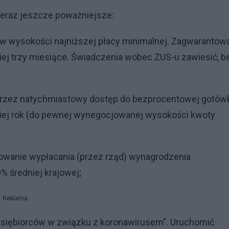
teraz jeszcze poważniejsze:
) w wysokości najniższej płacy minimalnej. Zagwarantow
j trzy miesiące. Świadczenia wobec ZUS-u zawiesić, b
przez natychmiastowy dostęp do bezprocentowej gotówk
niej rok (do pewnej wynegocjowanej wysokości kwoty
owanie wypłacania (przez rząd) wynagrodzenia
 średniej krajowej;
Reklama
zedsiębiorców w związku z koronawirusem". Uruchomić