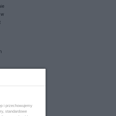
nie
 w
t
m
ł tę
) –
ęp i przechowujemy
ory, standardowe