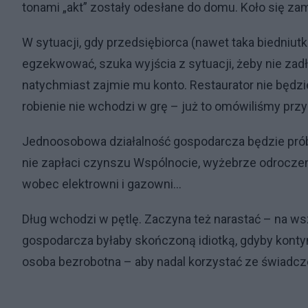
tonami „akt” zostały odesłane do domu. Koło się za
W sytuacji, gdy przedsiębiorca (nawet taka biedniutk
egzekwować, szuka wyjścia z sytuacji, żeby nie zad
natychmiast zajmie mu konto. Restaurator nie będzie
robienie nie wchodzi w grę – już to omówiliśmy przy 
Jednoosobowa działalność gospodarcza będzie prób
nie zapłaci czynszu Wspólnocie, wyżebrze odroczeni
wobec elektrowni i gazowni…
Dług wchodzi w pętlę. Zaczyna też narastać – na w
gospodarcza byłaby skończoną idiotką, gdyby kontynu
osoba bezrobotna – aby nadal korzystać ze świadcz