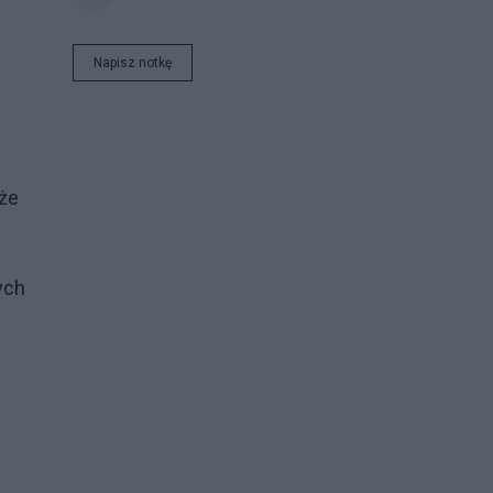
Napisz notkę
oże
ych