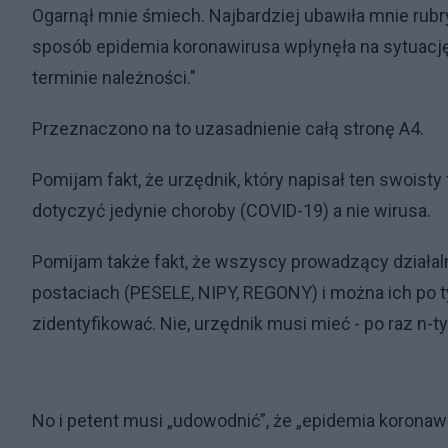
Ogarnął mnie śmiech. Najbardziej ubawiła mnie rubry
sposób epidemia koronawirusa wpłynęła na sytuację
terminie należności."
Przeznaczono na to uzasadnienie całą stronę A4.
Pomijam fakt, że urzędnik, który napisał ten swoist
dotyczyć jedynie choroby (COVID-19) a nie wirusa.
Pomijam także fakt, że wszyscy prowadzący działal
postaciach (PESELE, NIPY, REGONY) i można ich po 
zidentyfikować. Nie, urzędnik musi mieć - po raz n-ty –
No i petent musi „udowodnić”, że „epidemia korona