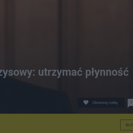
yzysowy: utrzymać płynność
1
Obserwuj notkę
BLO