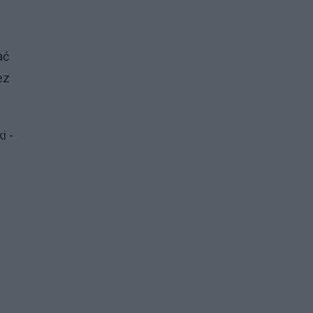
ać
ez
i -