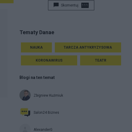
Skomentuj
111
Tematy Danae
NAUKA
TARCZA ANTYKRYZYSOWA
KORONAWIRUS
TEATR
Blogi na ten temat
Zbigniew Kuźmiuk
Salon24 Biznes
AlexanderG