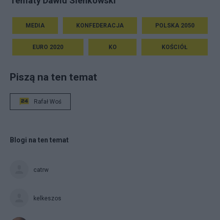
Tematy Dawid Sieńkowski
MEDIA
KONFEDERACJA
POLSKA 2050
EURO 2020
KO
KOŚCIÓŁ
Piszą na ten temat
Rafał Woś
Blogi na ten temat
catrw
kelkeszos