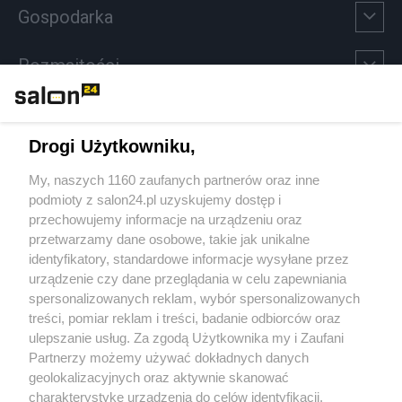
Gospodarka
Rozmaitości
Technologie
Drogi Użytkowniku,
Sport
My, naszych 1160 zaufanych partnerów oraz inne
podmioty z salon24.pl uzyskujemy dostęp i
Społeczeństwo
przechowujemy informacje na urządzeniu oraz
przetwarzamy dane osobowe, takie jak unikalne
Kultura
identyfikatory, standardowe informacje wysyłane przez
urządzenie czy dane przeglądania w celu zapewniania
spersonalizowanych reklam, wybór spersonalizowanych
treści, pomiar reklam i treści, badanie odbiorców oraz
ulepszanie usług. Za zgodą Użytkownika my i Zaufani
X
Facebook
Instagram
Youtube
Partnerzy możemy używać dokładnych danych
geolokalizacyjnych oraz aktywnie skanować
charakterystykę urządzenia do celów identyfikacji.