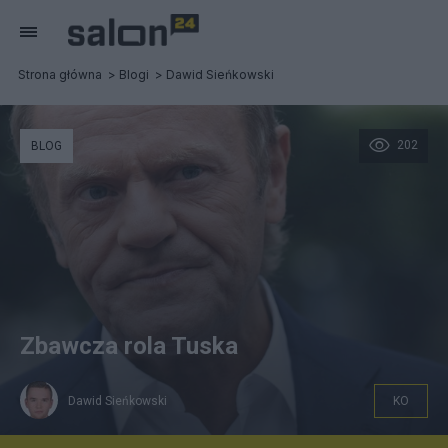
Strona główna
Blogi
Dawid Sieńkowski
202
BLOG
Zbawcza rola Tuska
Dawid Sieńkowski
KO
Donald Tusk. Fot.: Olivier Hoslet/PAP