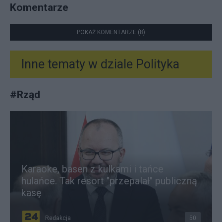
Komentarze
POKAŻ KOMENTARZE (8)
Inne tematy w dziale
Polityka
#
Rząd
Karaoke, basen z kulkami i tańce
hulańce. Tak resort "przepalał" publiczną
kasę
Redakcja
50