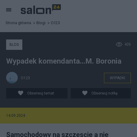
Strona główna
Blogi
O123
426
BLOG
Wypadek komendanta...M. Boronia
O123
WYPADKI
Obserwuj temat
Obserwuj notkę
14.09.2024
Samochodowy na szczęscie a nie