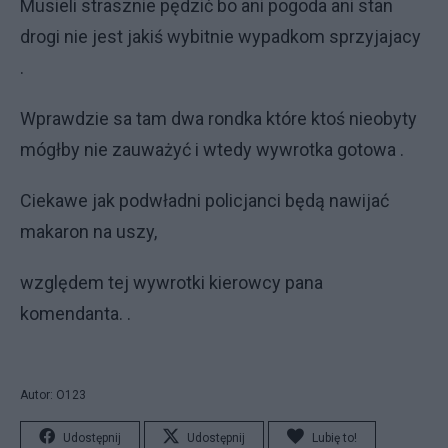
Musieli strasznie pędzić bo ani pogoda ani stan
drogi nie jest jakiś wybitnie wypadkom sprzyjajacy
.
Wprawdzie sa tam dwa rondka które ktoś nieobyty
mógłby nie zauważyć i wtedy wywrotka gotowa .
Ciekawe jak podwładni policjanci będą nawijać
makaron na uszy,
względem tej wywrotki kierowcy pana
komendanta. .
Autor: O123
Udostępnij
Udostępnij
Lubię to!