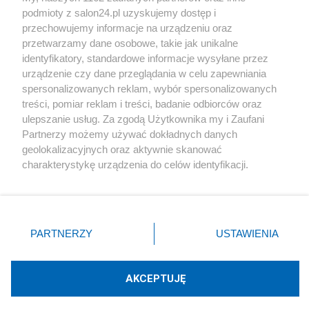
podmioty z salon24.pl uzyskujemy dostęp i
Społeczeństwo
przechowujemy informacje na urządzeniu oraz
przetwarzamy dane osobowe, takie jak unikalne
Kultura
identyfikatory, standardowe informacje wysyłane przez
urządzenie czy dane przeglądania w celu zapewniania
spersonalizowanych reklam, wybór spersonalizowanych
treści, pomiar reklam i treści, badanie odbiorców oraz
ulepszanie usług. Za zgodą Użytkownika my i Zaufani
X
Facebook
Instagram
Youtube
Partnerzy możemy używać dokładnych danych
geolokalizacyjnych oraz aktywnie skanować
charakterystykę urządzenia do celów identyfikacji.
Web Content Media sp. z o. o. © 2022
Ponieważ cenimy Twoją prywatność, prosimy o zgodę na
korzystanie z tych technologii poprzez kliknięcie
„Akceptuję”. Zgoda jest dobrowolna i zawsze możesz ją
Pomoc
O nas
Praca
Reklama
Kontakt
zmienić/wycofać klikając przycisk ustawień prywatności
PARTNERZY
USTAWIENIA
znajdujący się w lewym dolnym rogu strony
. Niektóre
rodzaje przetwarzania danych nie wymagają zgody
użytkownika, ale masz prawo sprzeciwić się takiemu
AKCEPTUJĘ
przetwarzaniu. Preferencje będą miały zastosowania tylko
Technologię dostarcza:
W3media.pl
na tej witrynie.