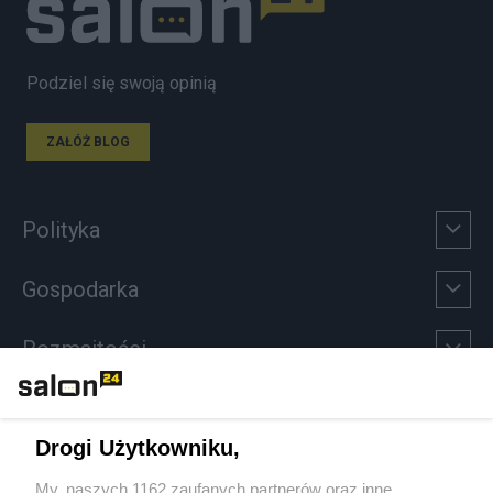
Podziel się swoją opinią
ZAŁÓŻ BLOG
Polityka
Gospodarka
Rozmaitości
Technologie
Drogi Użytkowniku,
Sport
My, naszych 1162 zaufanych partnerów oraz inne