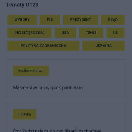
Tematy O123
WYBORY
PIS
PREZYDENT
RZĄD
PRZESTĘPCZOŚĆ
USA
TENIS
UE
POLITYKA ZAGRANICZNA
UKRAINA
Społeczeństwo
Małżeństwo a związek partnerski .
Polityka
Czy Żydzi należą do cywilizacji zachodniej...