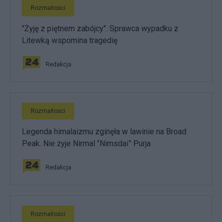
Rozmaitości
"Żyję z piętnem zabójcy". Sprawca wypadku z
Litewką wspomina tragedię
Redakcja
Rozmaitości
Legenda himalaizmu zginęła w lawinie na Broad
Peak. Nie żyje Nirmal "Nimsdai” Purja
Redakcja
Rozmaitości