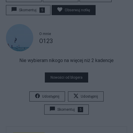
Skomentuj
5
Obserwuj notkę
O mnie
O123
Nie wybieram nikogo na więcej niż 2 kadencje
Nowości od blogera
Udostępnij
Udostępnij
Skomentuj
5