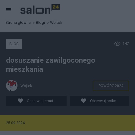
Strona główna
Blogi
Wojtek
147
BLOG
dosuszanie zawilgoconego
mieszkania
Wojtek
POWÓDŹ 2024
Obserwuj temat
Obserwuj notkę
25.09.2024