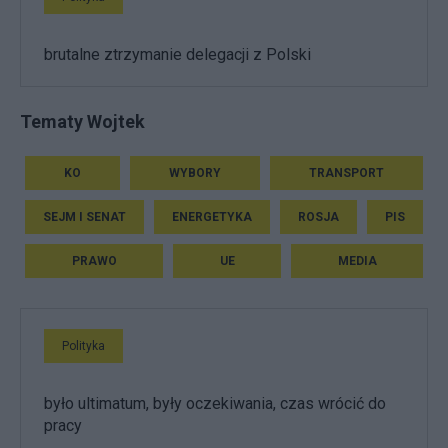
brutalne ztrzymanie delegacji z Polski
Tematy Wojtek
KO
WYBORY
TRANSPORT
SEJM I SENAT
ENERGETYKA
ROSJA
PIS
PRAWO
UE
MEDIA
Polityka
było ultimatum, były oczekiwania, czas wrócić do
pracy