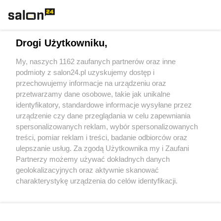
Technologie
Drogi Użytkowniku,
Sport
My, naszych 1162 zaufanych partnerów oraz inne
podmioty z salon24.pl uzyskujemy dostęp i
Społeczeństwo
przechowujemy informacje na urządzeniu oraz
przetwarzamy dane osobowe, takie jak unikalne
Kultura
identyfikatory, standardowe informacje wysyłane przez
urządzenie czy dane przeglądania w celu zapewniania
spersonalizowanych reklam, wybór spersonalizowanych
treści, pomiar reklam i treści, badanie odbiorców oraz
ulepszanie usług. Za zgodą Użytkownika my i Zaufani
X
Facebook
Instagram
Youtube
Partnerzy możemy używać dokładnych danych
geolokalizacyjnych oraz aktywnie skanować
charakterystykę urządzenia do celów identyfikacji.
Web Content Media sp. z o. o. © 2022
Ponieważ cenimy Twoją prywatność, prosimy o zgodę na
korzystanie z tych technologii poprzez kliknięcie
„Akceptuję”. Zgoda jest dobrowolna i zawsze możesz ją
Pomoc
O nas
Praca
Reklama
Kontakt