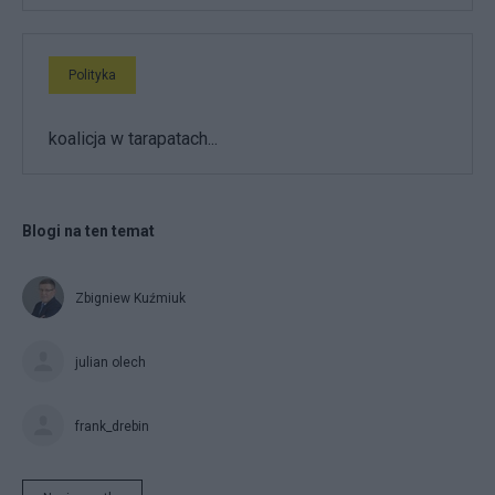
Polityka
koalicja w tarapatach...
Blogi na ten temat
Zbigniew Kuźmiuk
julian olech
frank_drebin