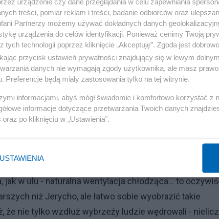
przez urządzenie czy dane przeglądania w celu zapewniania sperson
Reklama
ych treści, pomiar reklam i treści, badanie odbiorców oraz ulepszan
fani Partnerzy możemy używać dokładnych danych geolokalizacyjn
? Czy pierwsze miasta faktycznie budowali prapolinezyj
tykę urządzenia do celów identyfikacji. Ponieważ cenimy Twoją pry
szcze starsze, gdzieś w skałach, na pustyniach -
z tych technologii poprzez kliknięcie „Akceptuję”. Zgoda jest dobro
bla, które możemy znaleźć też w wykopaliskach
ikając przycisk ustawień prywatności znajdujący się w lewym dolny
etwarzania danych nie wymagają zgody użytkownika, ale masz prawo 
. Preferencje będą miały zastosowania tylko na tej witrynie.
, że przeczekanie dnia w cieniu skały jest próbą
szymi informacjami, abyś mógł świadomie i komfortowo korzystać z
gółowe informacje dotyczące przetwarzania Twoich danych znajdzi
czubku skały ponieważ kilka metrów powyżej gruntu
s
oraz po kliknięciu w „Ustawienia”.
ejsza - nie pamiętam dokładnie liczb, może ktoś z Was
lka metrów wyżej? Na pewno mniej niż 40.
USTAWIENIA
z ochroną przed upałem - życie na zacienionych dachach
jak w ulu - naturalna wentylacja chłodząca... to oczywiś
arszych niż Jerycho, ale łatwo sobie wyobrazić takie
że nie tylko wzdłuż wybrzeży ludzie wędrowali - nielic