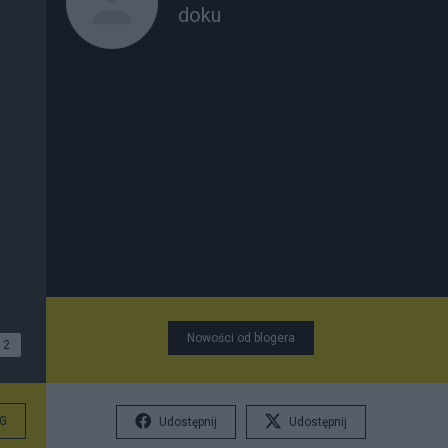
doku
Nowości od blogera
2
G
Udostępnij
Udostępnij