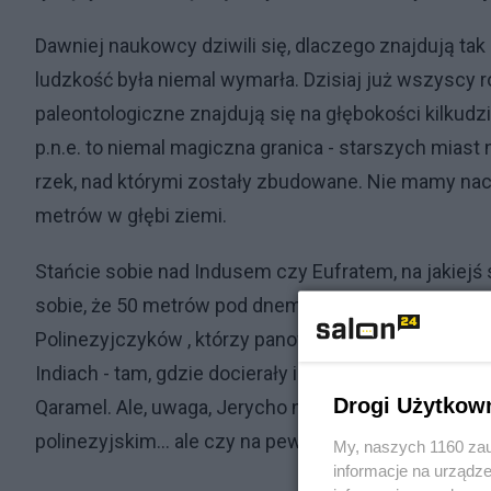
Dawniej naukowcy dziwili się, dlaczego znajdują tak 
ludzkość była niemal wymarła. Dzisiaj już wszyscy r
paleontologiczne znajdują się na głębokości kilku
p.n.e. to niemal magiczna granica - starszych mias
rzek, nad którymi zostały zbudowane. Nie mamy nacz
metrów w głębi ziemi.
Stańcie sobie nad Indusem czy Eufratem, na jakiejś 
sobie, że 50 metrów pod dnem tej rzeki kryją się rui
Polinezyjczyków , którzy panowali wtedy na Indyku i 
Indiach - tam, gdzie docierały ich okręty. Nic dziwne
Drogi Użytkow
Qaramel. Ale, uwaga, Jerycho należy już do miast 
polinezyjskim... ale czy na pewno nowego?
My, naszych 1160 zau
informacje na urządze