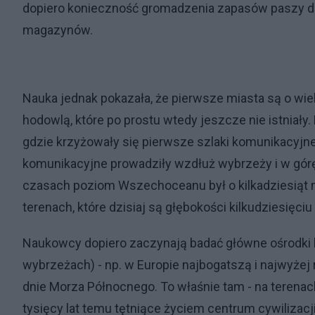
dopiero konieczność gromadzenia zapasów paszy dl
magazynów.
Nauka jednak pokazała, że pierwsze miasta są o wiel
hodowlą, które po prostu wtedy jeszcze nie istniał
gdzie krzyżowały się pierwsze szlaki komunikacyjne.
komunikacyjne prowadziły wzdłuż wybrzeży i w górę r
czasach poziom Wszechoceanu był o kilkadziesiąt 
terenach, które dzisiaj są głębokości kilkudziesięci
Naukowcy dopiero zaczynają badać główne ośrodki lud
wybrzeżach) - np. w Europie najbogatszą i najwyżej r
dnie Morza Północnego. To właśnie tam - na terenach
tysięcy lat temu tętniące życiem centrum cywilizacji