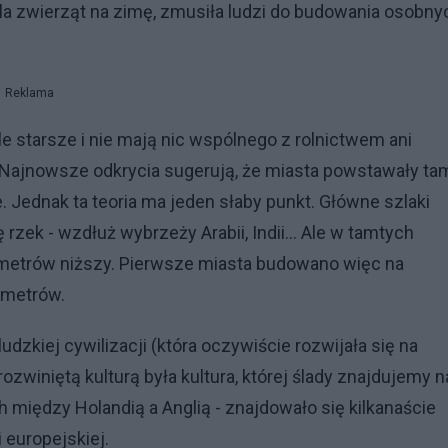
a zwierząt na zimę, zmusiła ludzi do budowania osobny
Reklama
e starsze i nie mają nic wspólnego z rolnictwem ani
y. Najnowsze odkrycia sugerują, że miasta powstawały ta
 Jednak ta teoria ma jeden słaby punkt. Główne szlaki
zek - wzdłuż wybrzeży Arabii, Indii... Ale w tamtych
metrów niższy. Pierwsze miasta budowano więc na
u metrów.
zkiej cywilizacji (która oczywiście rozwijała się na
ozwiniętą kulturą była kultura, której ślady znajdujemy n
 między Holandią a Anglią - znajdowało się kilkanaście
 europejskiej.