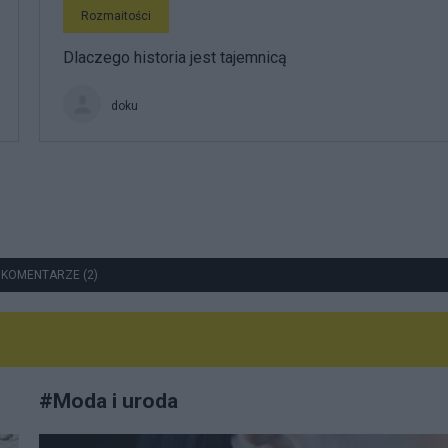
Rozmaitości
Dlaczego historia jest tajemnicą
doku
 KOMENTARZE (2)
#
Moda i uroda