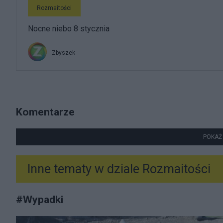
Rozmaitości
Nocne niebo 8 stycznia
Zbyszek
Komentarze
POKAŻ
Inne tematy w dziale
Rozmaitości
#
Wypadki