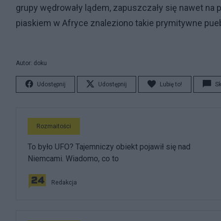
grupy wędrowały lądem, zapuszczały się nawet na pu
piaskiem w Afryce znaleziono takie prymitywne pueb
Autor: doku
Udostępnij
Udostępnij
Lubię to!
S
Rozmaitości
To było UFO? Tajemniczy obiekt pojawił się nad
Niemcami. Wiadomo, co to
Redakcja