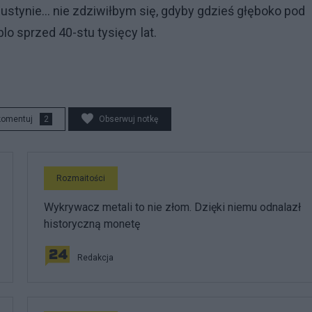
stynie... nie zdziwiłbym się, gdyby gdzieś głęboko pod
lo sprzed 40-stu tysięcy lat.
komentuj
2
Obserwuj notkę
Rozmaitości
Wykrywacz metali to nie złom. Dzięki niemu odnalazł
historyczną monetę
Redakcja