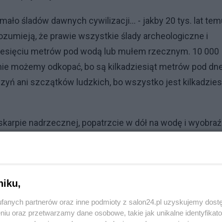
mało śladów dawnych cywilizacji... - jakby 20 tys. lat te
ozumieją, że prawie wszystkie ślady archeologiczne i
dziesięciu metrów pod wodą lub mułem rzecznym. 10 000
t nie możemy odkopać, bo są kilkadziesiąt metrów pod d
yń ani szczątków ludzkich, bo wszystko jest kilkadzies
skarpie nadrzecznej, popatrzcie w dół na wodę i wyobraź
ny miasta, które 20 tysięcy lat temu zbudowali przodkowi
Pacyfiku... i budowali pierwsze miasta w Mezopotamii i
go, że dzisiaj znajdujemy tylko najmłodsze z tych miast, 
niku,
nowego typu - niezwiązanego bezpośrednio handlem
fanych partnerów oraz inne podmioty z salon24.pl uzyskujemy dost
niu oraz przetwarzamy dane osobowe, takie jak unikalne identyfikat