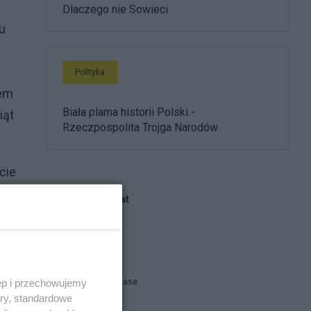
Dlaczego nie Sowieci
mu
Polityka
nem
Biała plama historii Polski -
iąt
Rzeczpospolita Trojga Narodów
cie
e
Blogi na ten temat
np.
Zbyszek
ęp i przechowujemy
Jack Mac Lase
ory, standardowe