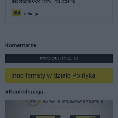
deportacje Ukraińców i rozliczenia
Redakcja
Komentarze
POKAŻ KOMENTARZE (16)
Inne tematy w dziale
Polityka
#
Konfederacja