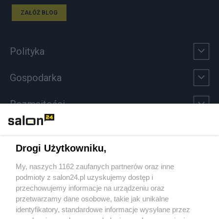
ZAŁÓŻ BLOG
Polityka
Gospodarka
Rozmaitości
Technologie
Drogi Użytkowniku,
Sport
My, naszych 1162 zaufanych partnerów oraz inne
podmioty z salon24.pl uzyskujemy dostęp i
Społeczeństwo
przechowujemy informacje na urządzeniu oraz
przetwarzamy dane osobowe, takie jak unikalne
Kultura
identyfikatory, standardowe informacje wysyłane przez