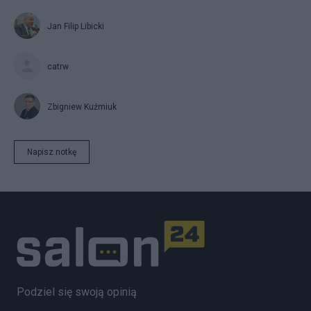
Jan Filip Libicki
catrw
Zbigniew Kuźmiuk
Napisz notkę
Podziel się swoją opinią