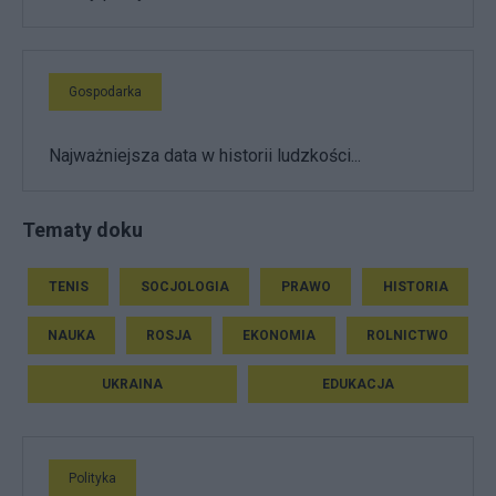
Gospodarka
Najważniejsza data w historii ludzkości...
Tematy doku
TENIS
SOCJOLOGIA
PRAWO
HISTORIA
NAUKA
ROSJA
EKONOMIA
ROLNICTWO
UKRAINA
EDUKACJA
Polityka