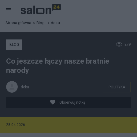
Strona główna
Blogi
doku
279
BLOG
Co jeszcze łączy nasze bratnie
narody
doku
POLITYKA
Obserwuj notkę
28.04.2026