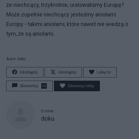
że niechcący, trzykrotnie, uratowaliśmy Europę?
Może zupełnie niechcący jesteśmy aniołami
Europy - takimi aniołami, które nawet nie wiedzą o
tym, że są aniołami.
Autor: doku
Udostępnij
Udostępnij
Lubię to!
Skomentuj
16
Obserwuj notkę
O mnie
doku