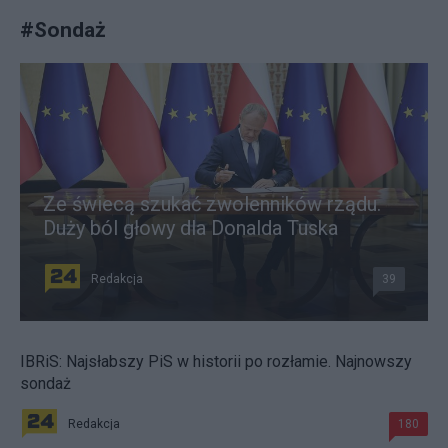
#
Sondaż
Ze świecą szukać zwolenników rządu.
Duży ból głowy dla Donalda Tuska
Redakcja
39
IBRiS: Najsłabszy PiS w historii po rozłamie. Najnowszy
sondaż
Redakcja
180