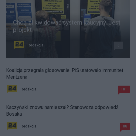
Chcą zlikwidować system kaucyjny. Jest
projekt
Redakcja
6
Koalicja przegrała głosowanie. PiS uratowało immunitet
Mentzena
Redakcja
101
Kaczyński znowu namieszał? Stanowcza odpowiedź
Bosaka
Redakcja
88