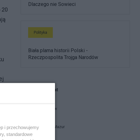
Dlaczego nie Sowieci
o 20
ają
Polityka
Biała plama historii Polski -
Rzeczpospolita Trojga Narodów
ku
ej
i
Blogi na ten temat
threeme-ww
ęp i przechowujemy
Bogusław Mazur
ory, standardowe