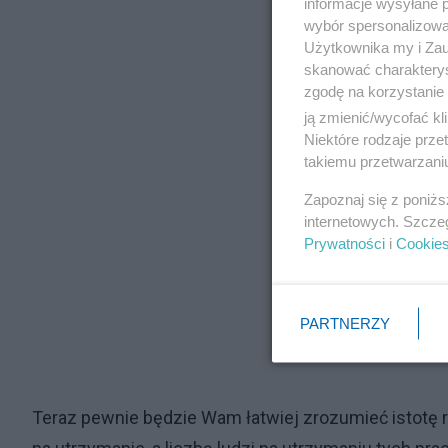
informacje wysyłane 
wybór spersonalizowan
Użytkownika my i Zau
skanować charakterys
zgodę na korzystanie 
ją zmienić/wycofać kl
Niektóre rodzaje prz
takiemu przetwarzaniu
Zapoznaj się z poniż
internetowych. Szcze
Prywatności
i
Cookie
PARTNERZY
Teraz pewnie będzie Wam łatwiej zrozumieć istotę r