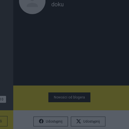
doku
Nowości od blogera
10
G
Udostępnij
Udostępnij