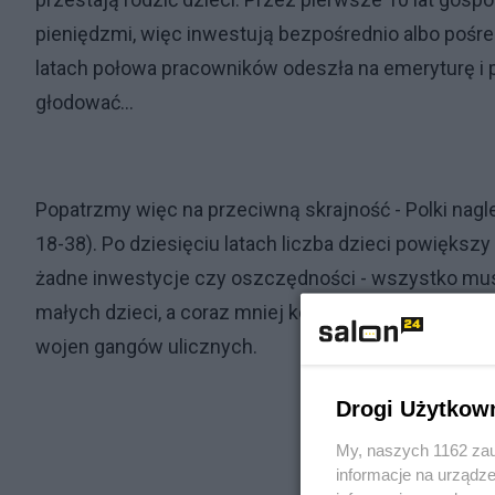
pieniędzmi, więc inwestują bezpośrednio albo pośre
latach połowa pracowników odeszła na emeryturę i p
głodować...
Popatrzmy więc na przeciwną skrajność - Polki nagle 
18-38). Po dziesięciu latach liczba dzieci powiększy 
żadne inwestycje czy oszczędności - wszystko mus
małych dzieci, a coraz mniej kobiet pracuje zawodow
wojen gangów ulicznych.
Drogi Użytkow
My, naszych 1162 zau
informacje na urządze