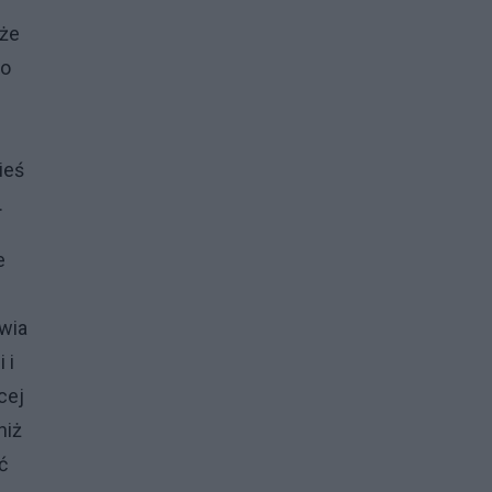
 że
io
ieś
.
e
owia
 i
cej
niż
ć