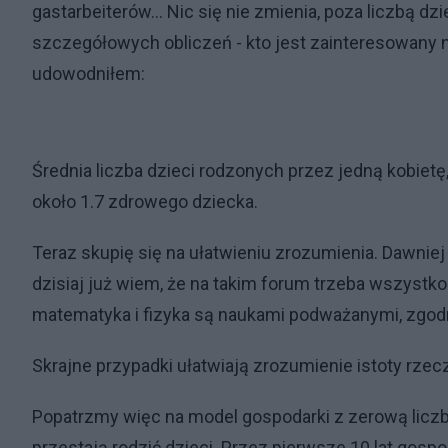
gastarbeiterów... Nic się nie zmienia, poza liczbą dz
szczegółowych obliczeń - kto jest zainteresowany ni
udowodniłem:
Średnia liczba dzieci rodzonych przez jedną kobie
około 1.7 zdrowego dziecka.
Teraz skupię się na ułatwieniu zrozumienia. Dawniej
dzisiaj już wiem, że na takim forum trzeba wszystko 
matematyka i fizyka są naukami podważanymi, zgodn
Skrajne przypadki ułatwiają zrozumienie istoty rzec
Popatrzmy więc na model gospodarki z zerową liczbą 
przestają rodzić dzieci. Przez pierwsze 10 lat gospo