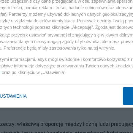
przez urządzenie czy dane przeglądania w celu zapewniania sperson
ych treści, pomiar reklam i treści, badanie odbiorców oraz ulepszan
fani Partnerzy możemy używać dokładnych danych geolokalizacyjn
tykę urządzenia do celów identyfikacji. Ponieważ cenimy Twoją pry
z tych technologii poprzez kliknięcie „Akceptuję”. Zgoda jest dobro
ikając przycisk ustawień prywatności znajdujący się w lewym dolny
etwarzania danych nie wymagają zgody użytkownika, ale masz prawo 
. Preferencje będą miały zastosowania tylko na tej witrynie.
szymi informacjami, abyś mógł świadomie i komfortowo korzystać z
gółowe informacje dotyczące przetwarzania Twoich danych znajdzi
s
oraz po kliknięciu w „Ustawienia”.
USTAWIENIA
zeczy: właściwą proporcję między liczną ludzi pracują