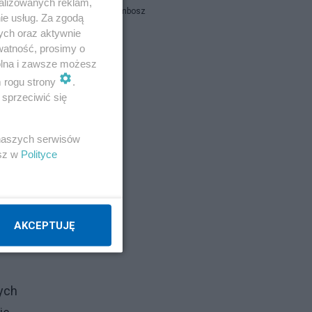
alizowanych reklam,
Piotr Strzembosz
ie usług. Za zgodą
ych oraz aktywnie
watność, prosimy o
Napisz notkę
wolna i zawsze możesz
m rogu strony
.
sprzeciwić się
 naszych serwisów
esz w
Polityce
AKCEPTUJĘ
cych