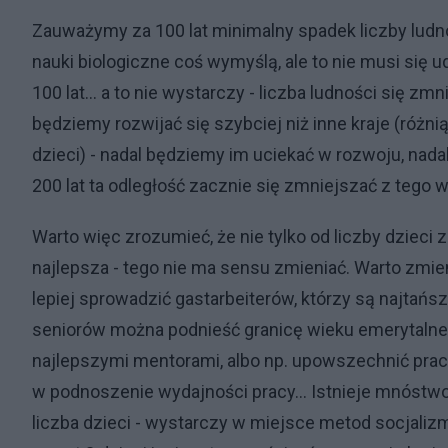
Zauważymy za 100 lat minimalny spadek liczby ludno
nauki biologiczne coś wymyślą, ale to nie musi się ud
100 lat... a to nie wystarczy - liczba ludności się z
będziemy rozwijać się szybciej niż inne kraje (różni
dzieci) - nadal będziemy im uciekać w rozwoju, nadal 
200 lat ta odległość zacznie się zmniejszać z tego
Warto więc zrozumieć, że nie tylko od liczby dzieci 
najlepsza - tego nie ma sensu zmieniać. Warto zmien
lepiej sprowadzić gastarbeiterów, którzy są najtańs
seniorów można podnieść granicę wieku emerytalneg
najlepszymi mentorami, albo np. upowszechnić prac
w podnoszenie wydajności pracy... Istnieje mnóstwo
liczba dzieci - wystarczy w miejsce metod socjali