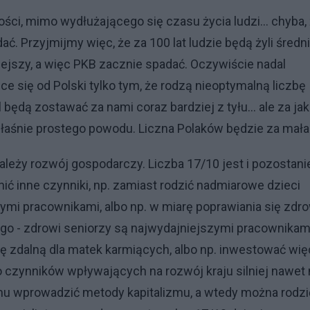
ści, mimo wydłużającego się czasu życia ludzi... chyba,
ać. Przyjmijmy więc, że za 100 lat ludzie będą żyli średn
mniejszy, a więc PKB zacznie spadać. Oczywiście nadal
ące się od Polski tylko tym, że rodzą nieoptymalną liczbę
będą zostawać za nami coraz bardziej z tyłu... ale za jak
 właśnie prostego powodu. Liczna Polaków będzie za mała
zależy rozwój gospodarczy. Liczba 17/10 jest i pozostani
ić inne czynniki, np. zamiast rodzić nadmiarowe dzieci
zymi pracownikami, albo np. w miarę poprawiania się zdr
o - zdrowi seniorzy są najwydajniejszymi pracownikami
ę zdalną dla matek karmiących, albo np. inwestować wię
 czynników wpływających na rozwój kraju silniej nawet 
zmu wprowadzić metody kapitalizmu, a wtedy można rodzi