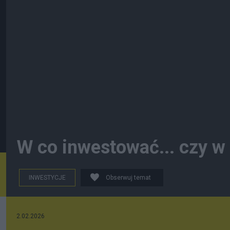
W co inwestować... czy w
INWESTYCJE
Obserwuj temat
2.02.2026