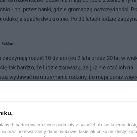
dnio - np. przez banki, gdzie gromadzą oszczędności. P
rodukcja spadła dwukrotnie. Po 30 latach ludzie zaczyn
Reklama
zaczynają rodzić 10 dzieci (co 2 lata przez 20 lat w wie
się tak bardzo, że ludzie zauważą, że już nie stać ich na
zą wydawać na utrzymanie rodziny, bo mają coraz więc
o. Po 20 latach dzieci masowo umierają z głodu, chorób 
niku,
fanych partnerów oraz inne podmioty z salon24.pl uzyskujemy dost
niu oraz przetwarzamy dane osobowe, takie jak unikalne identyfikat