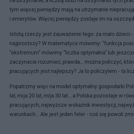
na utrzymanie, a liczbą ludzi na utrzymaniu tych pr
tym więcej pieniędzy mają na utrzymanie niepracują
i emerytów. Więcej pieniędzy zostaje im na oszczęd
Istotą rzeczy jest zauważenie tego: za mało dzieci - j
najprostszy? W matematyce mówimy: "funkcja pos
"ekstremum" mówimy "liczba optymalna" lub jeszcze p
zaczynacie rozumieć, prawda... można policzyć, która 
pracujących jest najlepszy? Ja to policzyłem - ta lic
Popatrzmy więc na model optymalny gospodarki Polsk
lat, mija 20 lat, mija 30 lat... a Polska pozostaje 
pracujących, najwyższe wskaźnik inwestycji, najwy
warunkach... Ale jest jeden feler - coś się powoli z