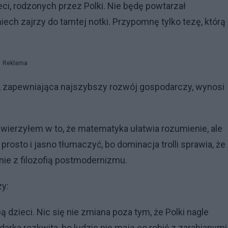
ieci, rodzonych przez Polki. Nie będę powtarzał
ech zajrzy do tamtej notki. Przypomnę tylko tezę, którą
Reklama
tę, zapewniająca najszybszy rozwój gospodarczy, wynosi
 wierzyłem w to, że matematyka ułatwia rozumienie, ale
prosto i jasno tłumaczyć, bo dominacja trolli sprawia, że
ie z filozofią postmodernizmu.
zy:
dzieci. Nic się nie zmiana poza tym, że Polki nagle
darka rozkwita, bo ludzie nie mają co robić z zarabianymi