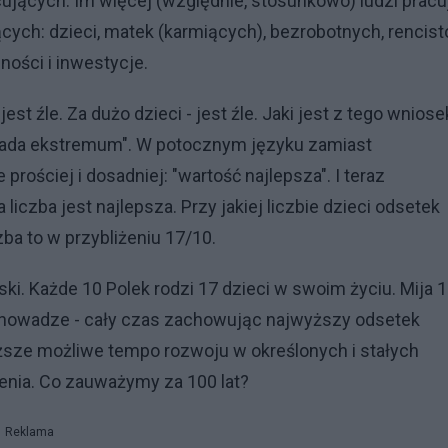
acujących. Im więcej (względnie, stosunkowo) ludzi pracu
cych: dzieci, matek (karmiących), bezrobotnych, rencis
ności i inwestycje.
est źle. Za dużo dzieci - jest źle. Jaki jest z tego wniose
iada ekstremum". W potocznym języku zamiast
rościej i dosadniej: "wartość najlepsza". I teraz
liczba jest najlepsza. Przy jakiej liczbie dzieci odsetek
zba to w przybliżeniu 17/10.
i. Każde 10 Polek rodzi 17 dzieci w swoim życiu. Mija 
w równowadze - cały czas zachowując najwyższy odsetek
ższe możliwe tempo rozwoju w określonych i stałych
mienia. Co zauważymy za 100 lat?
Reklama