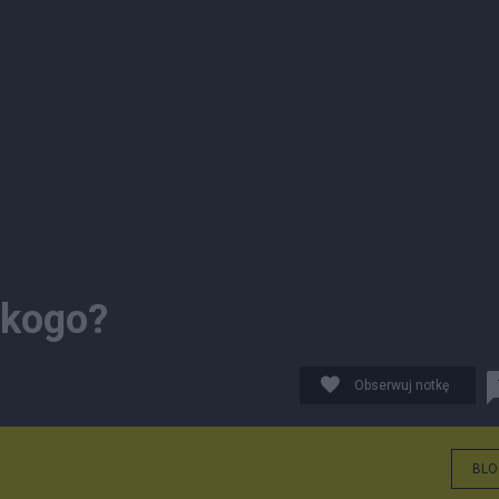
 kogo?
Obserwuj notkę
BLO