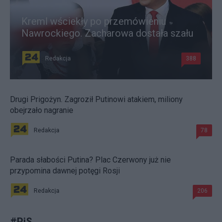
Kreml wściekły po przemówieniu
Nawrockiego. Zacharowa dostała szału
Redakcja
388
Drugi Prigożyn. Zagroził Putinowi atakiem, miliony
obejrzało nagranie
Redakcja
78
Parada słabości Putina? Plac Czerwony już nie
przypomina dawnej potęgi Rosji
Redakcja
206
#
PiS