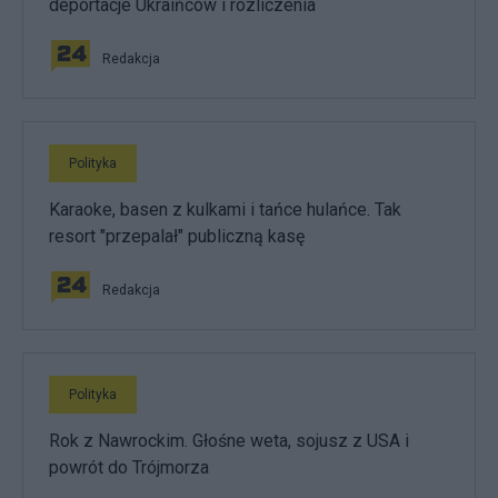
deportacje Ukraińców i rozliczenia
Redakcja
Polityka
Karaoke, basen z kulkami i tańce hulańce. Tak
resort "przepalał" publiczną kasę
Redakcja
Polityka
Rok z Nawrockim. Głośne weta, sojusz z USA i
powrót do Trójmorza