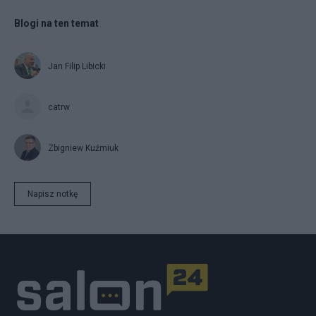
Blogi na ten temat
Jan Filip Libicki
catrw
Zbigniew Kuźmiuk
Napisz notkę