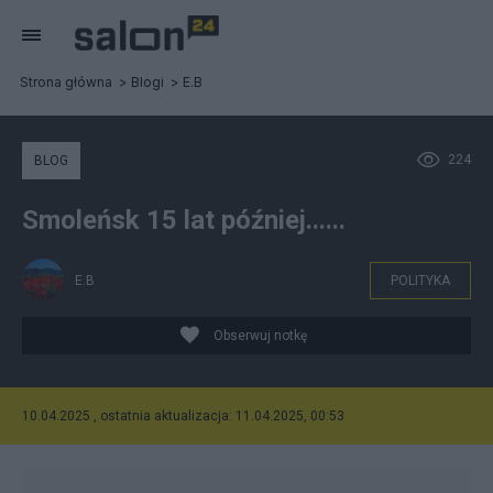
Strona główna
Blogi
E.B
224
BLOG
Smoleńsk 15 lat później......
E.B
POLITYKA
Obserwuj notkę
10.04.2025 , ostatnia aktualizacja: 11.04.2025, 00:53