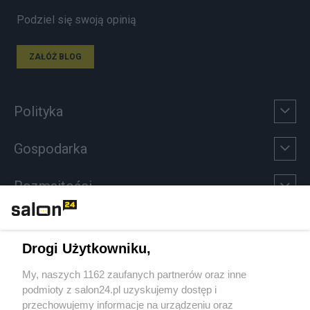
Podziel się swoją opinią
ZAŁÓŻ BLOG
Polityka
Gospodarka
Rozmaitości
Technologie
Drogi Użytkowniku,
Sport
My, naszych 1162 zaufanych partnerów oraz inne
podmioty z salon24.pl uzyskujemy dostęp i
Społeczeństwo
przechowujemy informacje na urządzeniu oraz