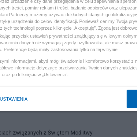
przez urządzenie czy dane przeglądania w celu zapewniania sperson
ych treści, pomiar reklam i treści, badanie odbiorców oraz ulepszan
ejskim. USA z jednej strony chce częściowo wycofać sw
fani Partnerzy możemy używać dokładnych danych geolokalizacyjn
bezpieczeństwo, ale z drugiej strony nie podoba im się
tykę urządzenia do celów identyfikacji. Ponieważ cenimy Twoją pry
.
z tych technologii poprzez kliknięcie „Akceptuję”. Zgoda jest dobro
ikając przycisk ustawień prywatności znajdujący się w lewym dolny
etwarzania danych nie wymagają zgody użytkownika, ale masz prawo 
lniej wybrzmiał głos opcji atlantyckiej, proamerykańskie
. Preferencje będą miały zastosowania tylko na tej witrynie.
szymi informacjami, abyś mógł świadomie i komfortowo korzystać z
gółowe informacje dotyczące przetwarzania Twoich danych znajdzi
a coś tak bezprecedensowego, jak zaproszenie do Białeg
s
oraz po kliknięciu w „Ustawienia”.
Reklama
USTAWIENIA
ować z nim. W Polsce potrzebni są mu sojusznicy
ciach związanych z Świętem Modlitwy.