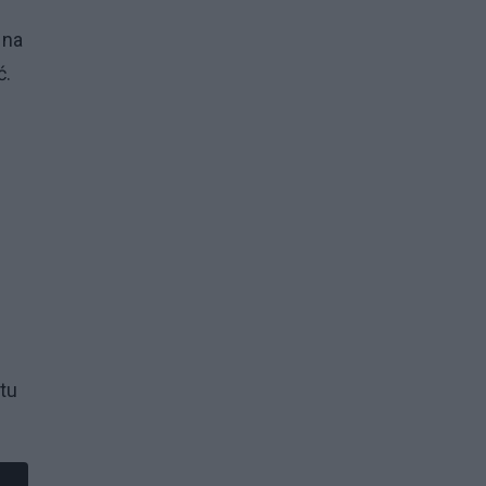
 na
ć.
tu