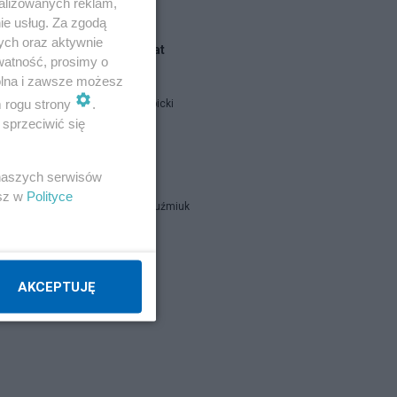
alizowanych reklam,
ie usług. Za zgodą
oje
ych oraz aktywnie
Blogi na ten temat
watność, prosimy o
wolna i zawsze możesz
m rogu strony
.
Jan Filip Libicki
sprzeciwić się
j
catrw
 naszych serwisów
esz w
Polityce
o
Zbigniew Kuźmiuk
Napisz notkę
AKCEPTUJĘ