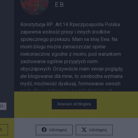
E.B
Konstytucja RP Art.14 Rzeczpospolita Polska
zapewnia wolność prasy i innych środków
społecznego przekazu. Mam na imię Ewa. Na
moim blogu można zamieszczać opinie
niekoniecznie zgodne z moimi, pod warunkiem
zachowania ogólnie przyjętych norm
obyczajowych. Oczywiście mam swoje poglądy,
ale blogowanie dla mnie, to swobodna wymiana
myśli, możliwość dyskusji, formowanie swoich
poglądów w zderzeniu z poglądami innych.
Wolność nie tylko "krzyżami się mierzy"......
Nowości od blogera
51
G
Udostępnij
Udostępnij