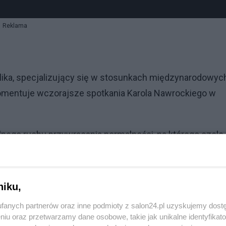
Reklama
lika, specjalizujący się w stosunkach międzynarodowych
 komentuje wczorajsze spotkania Karola Nawrockiego w
ego ruchu przywracania normalności, na którego czele
Reklama
niku,
owił przebudować system międzynarodowy, bo uważał, że
fanych partnerów oraz inne podmioty z salon24.pl uzyskujemy dost
 pragną.
niu oraz przetwarzamy dane osobowe, takie jak unikalne identyfikat