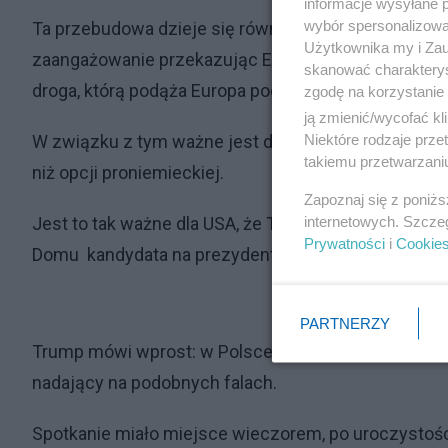
informacje wysyłane 
wybór spersonalizowan
Ta przebudowa dzieje się również na froncie europ
Użytkownika my i Zau
zaangażowanie przekazując Europie dbałość o swoje 
skanować charakterys
droga, którą podąża Europa pod hegemonią Niemiec
zgodę na korzystanie 
ją zmienić/wycofać kl
Niektóre rodzaje prz
W związku z tym ważne jest dla USA, aby w Polsce si
takiemu przetwarzaniu
niż opcji proniemieckiej.
Zapoznaj się z poniż
internetowych. Szcze
Jest to tak ważne dla USA, że Trump decyduje się n
Prywatności
i
Cookie
Domu kandydata na prezydenta.
PARTNERZY
Trump mówi wprost: w Polsce chciałbym współprac
nadający na podobnych falach.
Spotkanie miało miejsce wieczorem, po uroczystoś