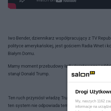
Iwo Bender, dziennikarz współpracujący z TV Repub
polityce amerykańskiej, jest gościem Radia Wnet i
Białym Domu.
Mamy moment przebudowy ładu światowego i oddoln
stanął Donald Trump.
Drogi Użytkow
Ten ruch przyniósł władzę Trumpowi, który postan
My, naszych 1162 zau
ten system nie odpowiada temu, czego zwykli ludzie
informacje na urządze