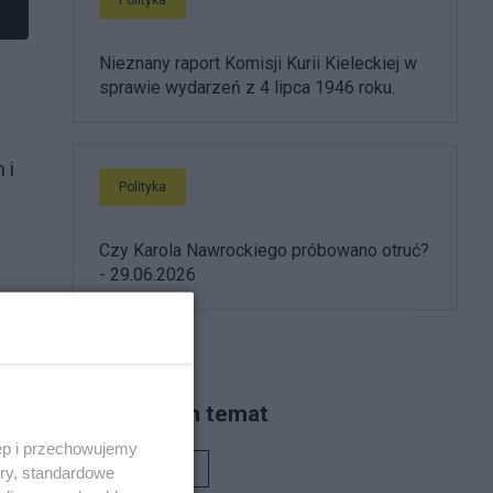
Nieznany raport Komisji Kurii Kieleckiej w
sprawie wydarzeń z 4 lipca 1946 roku.
 i
Polityka
Czy Karola Nawrockiego próbowano otruć?
- 29.06.2026
Piszą na ten temat
ęp i przechowujemy
Rafał Woś
ory, standardowe