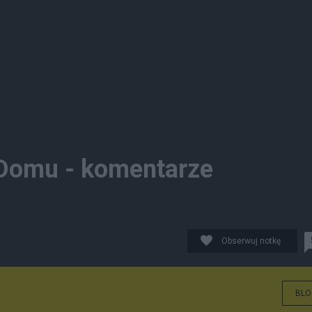
 Domu - komentarze
Obserwuj notkę
BLO