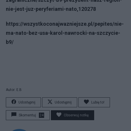
nie-jest-juz-peryferiami-nato,120278
https://wszystkoconajwazniejsze.pl/pepites/nie-
ma-nato-bez-usa-karol-nawrocki-na-szczycie-
b9/
Autor: E.B
Udostępnij
Udostępnij
Lubię to!
Skomentuj
24
Obserwuj notkę