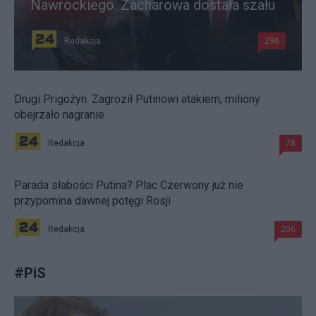
Nawrockiego. Zacharowa dostała szału
Redakcja
296
Drugi Prigożyn. Zagroził Putinowi atakiem, miliony
obejrzało nagranie
Redakcja
78
Parada słabości Putina? Plac Czerwony już nie
przypomina dawnej potęgi Rosji
Redakcja
206
#
PiS