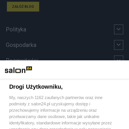
ZAŁÓŻ BLOG
Polityka
Gospodarka
Rozmaitości
Technologie
Drogi Użytkowniku,
Sport
My, naszych 1162 zaufanych partnerów oraz inne
podmioty z salon24.pl uzyskujemy dostęp i
Społeczeństwo
przechowujemy informacje na urządzeniu oraz
przetwarzamy dane osobowe, takie jak unikalne
Kultura
identyfikatory, standardowe informacje wysyłane przez
urządzenie czy dane przeglądania w celu zapewniania