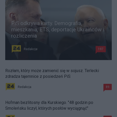
PiS odkrywa karty. Demografia,
mieszkania, ETS, deportacje Ukraińców i
rozliczenia
Redakcja
197
Rozłam, który może zamienić się w sojusz. Terlecki
zdradza tajemnice z posiedzeń PiS
Redakcja
89
Hofman bezlitosny dla Kurskiego. "48 godzin po
Smoleńsku liczył, których posłów wyciągnąć"