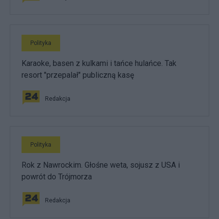
Polityka
Karaoke, basen z kulkami i tańce hulańce. Tak
resort "przepalał" publiczną kasę
Redakcja
Polityka
Rok z Nawrockim. Głośne weta, sojusz z USA i
powrót do Trójmorza
Redakcja