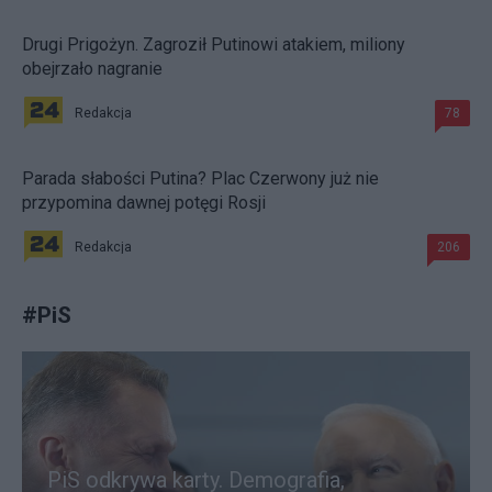
Drugi Prigożyn. Zagroził Putinowi atakiem, miliony
obejrzało nagranie
Redakcja
78
Parada słabości Putina? Plac Czerwony już nie
przypomina dawnej potęgi Rosji
Redakcja
206
#
PiS
PiS odkrywa karty. Demografia,