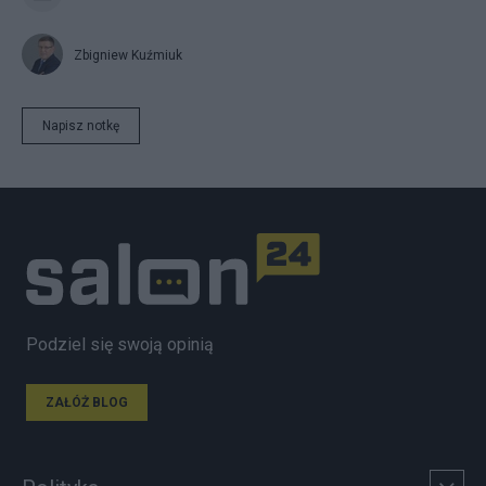
Zbigniew Kuźmiuk
Napisz notkę
Podziel się swoją opinią
ZAŁÓŻ BLOG