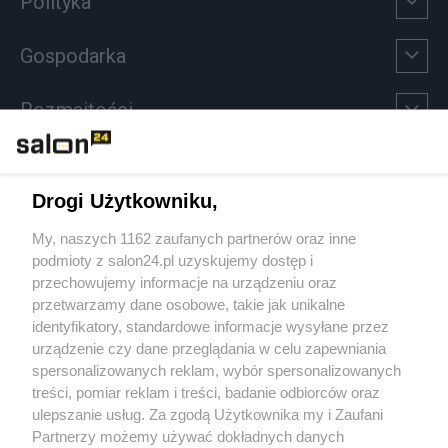
Polityka
Gospodarka
Rozmaitości
Technologie
Drogi Użytkowniku,
Sport
My, naszych 1162 zaufanych partnerów oraz inne
podmioty z salon24.pl uzyskujemy dostęp i
Społeczeństwo
przechowujemy informacje na urządzeniu oraz
przetwarzamy dane osobowe, takie jak unikalne
Kultura
identyfikatory, standardowe informacje wysyłane przez
urządzenie czy dane przeglądania w celu zapewniania
spersonalizowanych reklam, wybór spersonalizowanych
treści, pomiar reklam i treści, badanie odbiorców oraz
ulepszanie usług. Za zgodą Użytkownika my i Zaufani
X
Facebook
Instagram
Youtube
Partnerzy możemy używać dokładnych danych