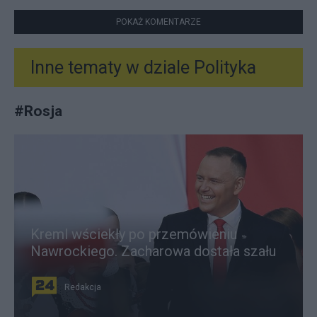
POKAŻ KOMENTARZE
Inne tematy w dziale
Polityka
#
Rosja
Kreml wściekły po przemówieniu
Nawrockiego. Zacharowa dostała szału
Redakcja