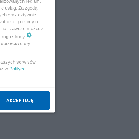
alizowanych reklam,
ie usług. Za zgodą
b
ych oraz aktywnie
,
watność, prosimy o
wolna i zawsze możesz
m rogu strony
.
sprzeciwić się
 naszych serwisów
esz w
Polityce
w i
ał
AKCEPTUJĘ
się
e