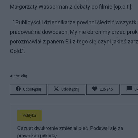
Małgorzaty Wasserman z debaty po filmie [op.cit.]:
" Publicyści i dziennikarze powinni śledzić wszystk
pracować na dowodach. My nie obronimy przed prokur
porozmawiał z panem B i z tego się czyni jakieś za
Gold.".
Autor: elig
Udostępnij
Udostępnij
Lubię to!
S
Polityka
Oszust dwukrotnie zmieniał płeć. Podawał się za
prawnika i piłkarkę