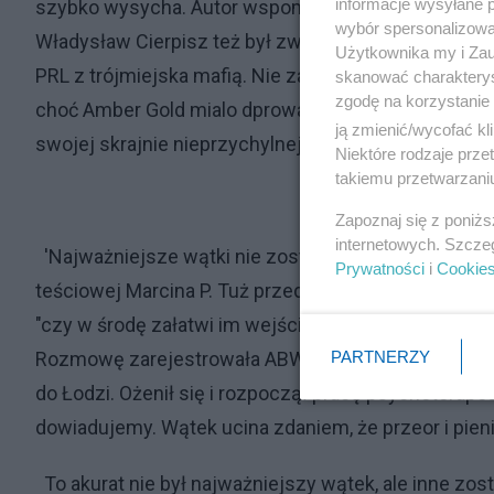
informacje wysyłane 
szybko wysycha. Autor wspomina wprawdzie o tym, że
wybór spersonalizowan
Władysław Cierpisz też był związany z Amber Gold,
Użytkownika my i Zau
PRL z trójmiejska mafią. Nie zastanawia się nad rol
skanować charakterys
zgodę na korzystanie 
choć Amber Gold mialo dprowadzić do bankructwa LO
ją zmienić/wycofać kl
swojej skrajnie nieprzychylnej opinii Katarzyna Wł
Niektóre rodzaje prz
takiemu przetwarzaniu
Zapoznaj się z poniż
internetowych. Szcze
'Najważniejsze wątki nie zostały pociągnięte. Cho
Prywatności
i
Cookie
teściowej Marcina P. Tuż przed zatrzymaniem w sierp
"czy w środę załatwi im wejście w bezpieczne miejsc
PARTNERZY
Rozmowę zarejestrowała ABW. Rok po upadku Amber 
do Łodzi. Ożenił się i rozpoczął pracę psychoterape
dowiadujemy. Wątek ucina zdaniem, że przeor i pienią
To akurat nie był najważniejszy wątek, ale inne zo