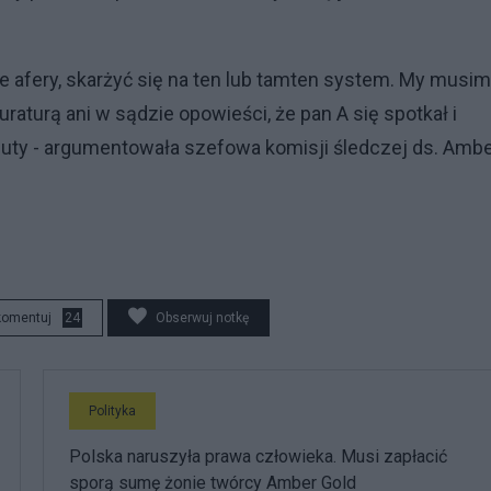
ie afery, skarżyć się na ten lub tamten system. My musi
aturą ani w sądzie opowieści, że pan A się spotkał i
rzuty - argumentowała szefowa komisji śledczej ds. Amb
komentuj
24
Obserwuj notkę
Polityka
Polska naruszyła prawa człowieka. Musi zapłacić
sporą sumę żonie twórcy Amber Gold