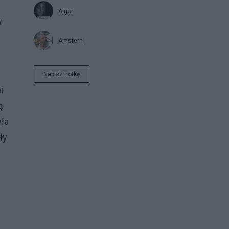
Ajgor
y
Amstern
Napisz notkę
i
ą
yła
ły