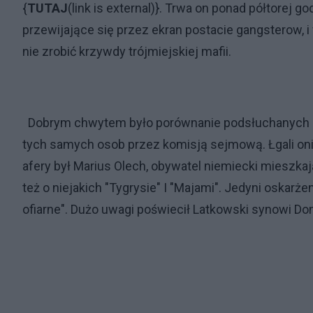
{
TUTAJ
(link is external)}. Trwa on ponad półtorej g
przewijające się przez ekran postacie gangsterow, i 
nie zrobić krzywdy trójmiejskiej mafii.
Dobrym chwytem było porównanie podsłuchanych ro
tych samych osob przez komisją sejmową. Łgali oni 
afery był Marius Olech, obywatel niemiecki mieszka
też o niejakich "Tygrysie" I "Majami". Jedyni oskarżen
ofiarne". Dużo uwagi poświecił Latkowski synowi Don