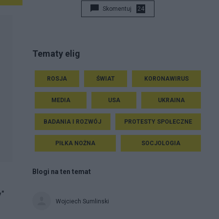
Skomentuj
24
Tematy elig
ROSJA
ŚWIAT
KORONAWIRUS
MEDIA
USA
UKRAINA
BADANIA I ROZWÓJ
PROTESTY SPOŁECZNE
PIŁKA NOŻNA
SOCJOLOGIA
Blogi na ten temat
y"
Wojciech Sumlinski