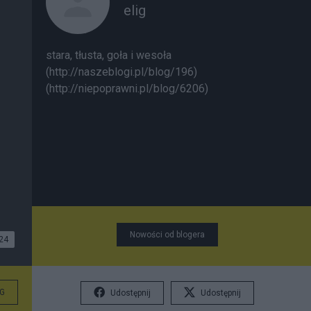
elig
stara, tłusta, goła i wesoła
(http://naszeblogi.pl/blog/196)
(http://niepoprawni.pl/blog/6206)
Nowości od blogera
24
G
Udostępnij
Udostępnij