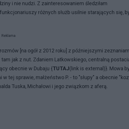
odziny i nie nudzi. Z zainteresowaniem śledziłam
funkcjonariuszy różnych służb usilnie starających się, b
Reklama
zmów [na ogół z 2012 roku] z późniejszymi zeznaniam
tam jak z nut. Zdaniem Latkowskiego, centralną postaci
jący obecnie w Dubaju {
TUTAJ
(link is external)}. Mowa b
i w tej sprawie, małżeństwo P. - to "słupy" a obecnie "koz
alda Tuska, Michałowi i jego związkom z aferą.