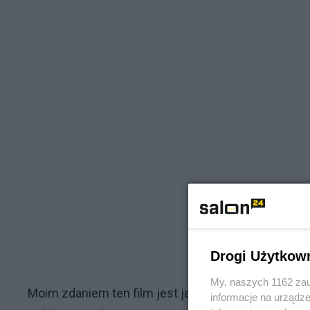
Drogi Użytkow
My, naszych 1162 zau
Moim zdaniem ten film jest jak wiosenne rozlewisko -
informacje na urządze