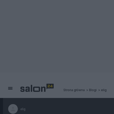
Strona główna
Blogi
elig
elig