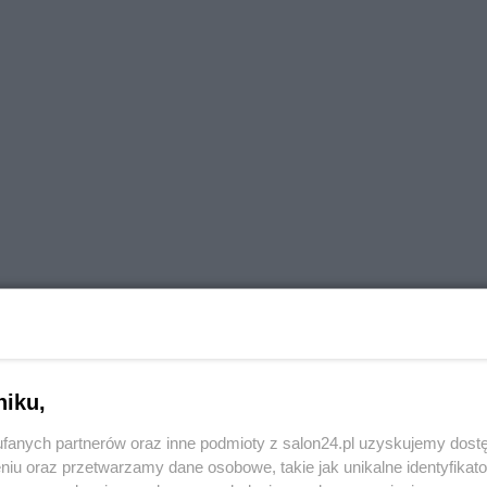
niku,
fanych partnerów oraz inne podmioty z salon24.pl uzyskujemy dost
 rozlewa się szeroko, ładnie wygląda, ale jest płytkie i
niu oraz przetwarzamy dane osobowe, takie jak unikalne identyfikat