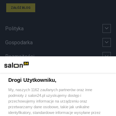
ZAŁÓŻ BLOG
Polityka
Gospodarka
Rozmaitości
Technologie
Drogi Użytkowniku,
Sport
My, naszych 1162 zaufanych partnerów oraz inne
podmioty z salon24.pl uzyskujemy dostęp i
Społeczeństwo
przechowujemy informacje na urządzeniu oraz
przetwarzamy dane osobowe, takie jak unikalne
Kultura
identyfikatory, standardowe informacje wysyłane przez