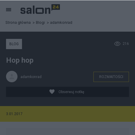
Strona główna
Blogi
adamkonrad
216
BLOG
Hop hop
adamkonrad
ROZMAITOŚCI
Obserwuj notkę
3.01.2017