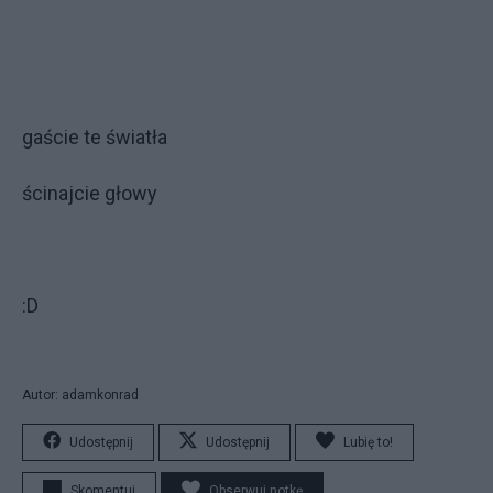
gaście te światła
ścinajcie głowy
:D
Autor: adamkonrad
Udostępnij
Udostępnij
Lubię to!
Skomentuj
Obserwuj notkę