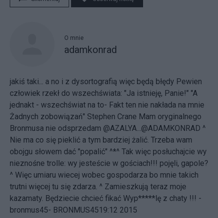
O mnie
adamkonrad
jakiś taki... a no i z dysortografią więc będą błędy Pewien
człowiek rzekł do wszechświata: "Ja istnieję, Panie!" "A
jednakt - wszechświat na to- Fakt ten nie nakłada na mnie
Żadnych zobowiązań" Stephen Crane
Mam oryginalnego
Bronmusa nie odsprzedam @AZALYA...@ADAMKONRAD ^
Nie ma co się pieklić a tym bardziej żalić. Trzeba wam
obojgu słowem dać "popalić" ^*^ Tak więc posłuchajcie wy
nieznośne trolle: wy jesteście w gościach!!! pojęli, gapole?
^ Więc umiaru wiecej wobec gospodarza bo mnie takich
trutni więcej tu się zdarza. ^ Zamieszkują teraz moje
kazamaty. Będziecie chcieć fikać Wyp*****lę z chaty !!! -
bronmus45- BRONMUS4519:12 2015