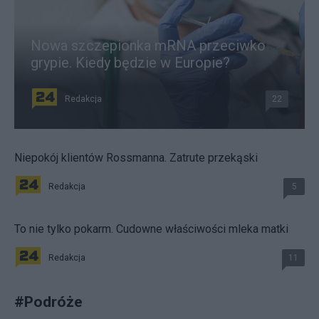
Nowa szczepionka mRNA przeciwko
grypie. Kiedy będzie w Europie?
Redakcja
22
Niepokój klientów Rossmanna. Zatrute przekąski
Redakcja
5
To nie tylko pokarm. Cudowne właściwości mleka matki
Redakcja
11
#
Podróże