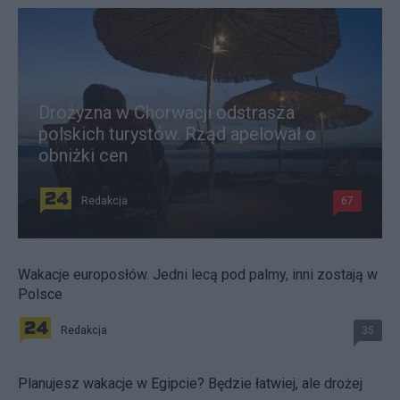
Drożyzna w Chorwacji odstrasza
polskich turystów. Rząd apelował o
obniżki cen
Redakcja
67
Wakacje europosłów. Jedni lecą pod palmy, inni zostają w
Polsce
Redakcja
35
Planujesz wakacje w Egipcie? Będzie łatwiej, ale drożej