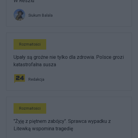
W Reszlu
Siukum Balala
Rozmaitości
Upały są groźne nie tylko dla zdrowia. Polsce grozi
katastrofalna susza
Redakcja
Rozmaitości
"Żyję z piętnem zabójcy". Sprawca wypadku z
Litewką wspomina tragedię