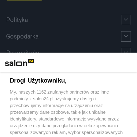
Polityka
Gospodarka
Rozmaitości
Technologie
Drogi Użytkowniku,
Sport
My, naszych 1162 zaufanych partnerów oraz inne
podmioty z salon24.pl uzyskujemy dostęp i
Społeczeństwo
przechowujemy informacje na urządzeniu oraz
przetwarzamy dane osobowe, takie jak unikalne
Kultura
identyfikatory, standardowe informacje wysyłane przez
urządzenie czy dane przeglądania w celu zapewniania
spersonalizowanych reklam, wybór spersonalizowanych