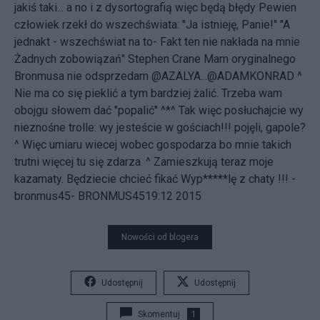
jakiś taki... a no i z dysortografią więc będą błędy Pewien
człowiek rzekł do wszechświata: "Ja istnieję, Panie!" "A
jednakt - wszechświat na to- Fakt ten nie nakłada na mnie
Żadnych zobowiązań" Stephen Crane
Mam oryginalnego
Bronmusa nie odsprzedam @AZALYA...@ADAMKONRAD ^
Nie ma co się pieklić a tym bardziej żalić. Trzeba wam
obojgu słowem dać "popalić" ^*^ Tak więc posłuchajcie wy
nieznośne trolle: wy jesteście w gościach!!! pojęli, gapole?
^ Więc umiaru wiecej wobec gospodarza bo mnie takich
trutni więcej tu się zdarza. ^ Zamieszkują teraz moje
kazamaty. Będziecie chcieć fikać Wyp*****lę z chaty !!! -
bronmus45- BRONMUS4519:12 2015
Nowości od blogera
Udostępnij
Udostępnij
Skomentuj
1