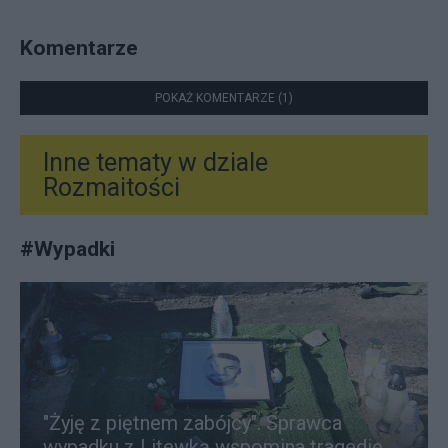
Komentarze
POKAŻ KOMENTARZE (1)
Inne tematy w dziale
Rozmaitości
#
Wypadki
"Żyję z piętnem zabójcy". Sprawca
wypadku z Litewką wspomina tragedię