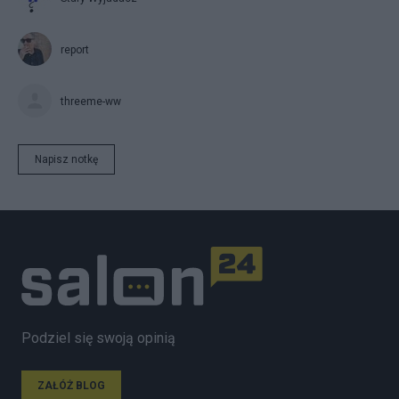
report
threeme-ww
Napisz notkę
Podziel się swoją opinią
ZAŁÓŻ BLOG