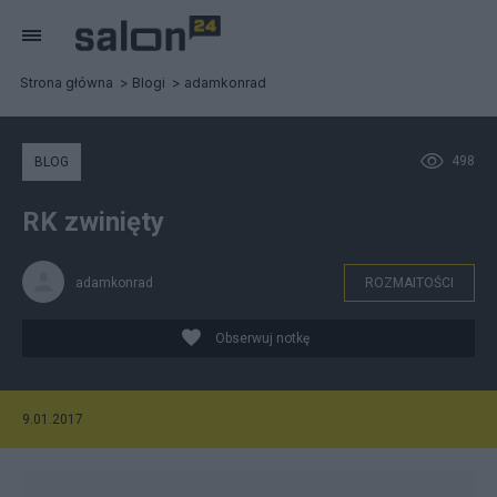
Strona główna
Blogi
adamkonrad
498
BLOG
RK zwinięty
adamkonrad
ROZMAITOŚCI
Obserwuj notkę
9.01.2017