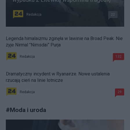
Redakcja
22
Legenda himalaizmu zginęła w lawinie na Broad Peak. Nie
żyje Nirmal "Nimsdai” Purja
Redakcja
132
Dramatyczny incydent w Ryanairze. Nowe ustalenia
rzucają cień na linie lotnicze
Redakcja
29
#
Moda i uroda