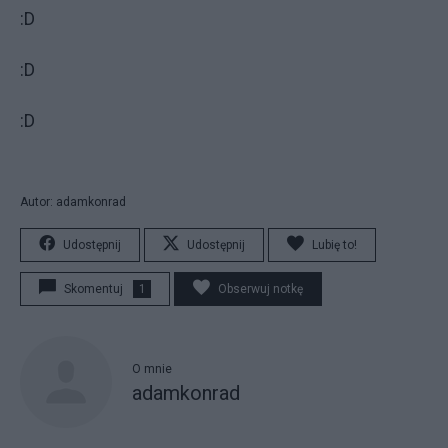
:D
:D
:D
Autor: adamkonrad
Udostępnij
Udostępnij
Lubię to!
Skomentuj
1
Obserwuj notkę
O mnie
adamkonrad