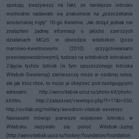
spokoju, zważywszy na fakt, że tamtejsze lotnisko
wschodnie nadawało się znakomicie na „przeczekanie
smoleńskiej mgły” 10-go Kwietnia. Jak dotąd jednak nie
znalazłem żadnej informacji o jakichś szerszych
działaniach MCzS w obwodzie witebskim (poza
marcowo-kwietniowymi (2010) przygotowaniami
przeciwpowodziowymi), tudzież na witebskich lotniskach.
Zdjęcia tychże lotnisk (w tym opuszczonego lotniska
Witebsk-Siewiernyj) zamieszczę może w osobnej notce,
ale jak ktoś chce, to może je obejrzeć pod następującymi
adresami:
http://aerovitebsk.ucoz.ru/photo-kit/photo-
kit.htm
,
http://zalaza.net/viewtopic.php?f=11&t=550
,
http://evillab.org/military/aerodrom-vitebsk-severnyi/
.
Nawiasem mówiąc pierwsze wojskowe lotnisko w
Witebsku nazywało się ponoć Witebsk-Jużnyj
(
http://aerovitebsk.ucoz.ru/history/foundation/foundation.