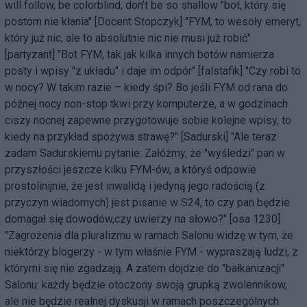
will follow, be colorblind, don't be so shallow "bot, który się
postom nie kłania" [Docent Stopczyk] "FYM, to wesoły emeryt,
który już nic, ale to absolutnie nic nie musi już robić"
[partyzant] "Bot FYM, tak jak kilka innych botów namierza
posty i wpisy "z układu" i daje im odpór" [falstafik] "Czy robi to
w nocy? W takim razie – kiedy śpi? Bo jeśli FYM od rana do
późnej nocy non-stop tkwi przy komputerze, a w godzinach
ciszy nocnej zapewne przygotowuje sobie kolejne wpisy, to
kiedy na przykład spożywa strawę?" [Sadurski] "Ale teraz
zadam Sadurskiemu pytanie: Załóżmy, że "wyśledzi" pan w
przyszłości jeszcze kilku FYM-ów, a któryś odpowie
prostolinijnie, że jest inwalidą i jedyną jego radością (z
przyczyn wiadomych) jest pisanie w S24, to czy pan będzie
domagał się dowodów,czy uwierzy na słowo?" [osa 1230]
"Zagrożenia dla pluralizmu w ramach Salonu widzę w tym, że
niektórzy blogerzy - w tym właśnie FYM - wypraszają ludzi, z
którymi się nie zgadzają. A zatem dojdzie do "bałkanizacji"
Salonu: każdy będzie otoczony swoją grupką zwolennikow,
ale nie będzie realnej dyskusji w ramach poszczególnych