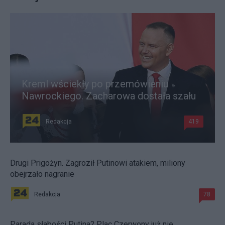
Kreml wściekły po przemówieniu
Nawrockiego. Zacharowa dostała szału
Redakcja
419
Drugi Prigożyn. Zagroził Putinowi atakiem, miliony
obejrzało nagranie
Redakcja
78
Parada słabości Putina? Plac Czerwony już nie