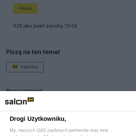
Polityka
9.03 jako punkt zwrotny 10-04
Piszą na ten temat
Rafał Woś
Blogi na ten temat
Jan Filip Libicki
Drogi Użytkowniku,
catrw
My, naszych 1162 zaufanych partnerów oraz inne