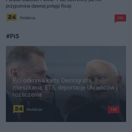
przypomina dawnej potęgi Rosji
Redakcja
206
#
PiS
PiS odkrywa karty. Demografia,
mieszkania, ETS, deportacje Ukraińców i
rozliczenia
Redakcja
198