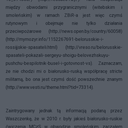
między obwodami przygranicznymi (witebskim i
smoleńskim) w ramach ZBiR-a jest więc czymś
rutynowym i obejmuje nie tylko działania
przeciwpożarowe (
http://news.open.by/country/60058
)
(
http://mymozyr.info/1152267691-belorusskie-i-
rossijjskie-spasateli.html
) (
http://vreso.ru/belorusskie-
spasateli-pokazali-sergeyu-shoigu-belovezhskuyu-
pushchu-bespilotnik-busel-i-gotovnost-vs
). Zaznaczam,
że nie chodzi mi o białorusko-ruską współpracę stricte
militarną, bo ona jest czymś dość powszechnie znanym
(
http://www.vesti.ru/theme.html?tid=73314
).
Zaintrygowany jednak tą informacją podaną przez
Waszczenkę, że w 2010 r. były jakieś białorusko-ruskie
ćwiczenia MCzS w obwodzie smoleńskim, zacząłem