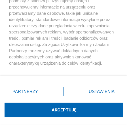
podmioty z salon24.pl uzyskujemy dostęp i
przechowujemy informacje na urządzeniu oraz
Zbigniew Kuźmiuk
przetwarzamy dane osobowe, takie jak unikalne
identyfikatory, standardowe informacje wysyłane przez
urządzenie czy dane przeglądania w celu zapewniania
Napisz notkę
spersonalizowanych reklam, wybór spersonalizowanych
treści, pomiar reklam i treści, badanie odbiorców oraz
ulepszanie usług. Za zgodą Użytkownika my i Zaufani
Partnerzy możemy używać dokładnych danych
geolokalizacyjnych oraz aktywnie skanować
charakterystykę urządzenia do celów identyfikacji.
Ponieważ cenimy Twoją prywatność, prosimy o zgodę na
korzystanie z tych technologii poprzez kliknięcie
„Akceptuję”. Zgoda jest dobrowolna i zawsze możesz ją
Podziel się swoją opinią
zmienić/wycofać klikając przycisk ustawień prywatności
PARTNERZY
USTAWIENIA
znajdujący się w lewym dolnym rogu strony
. Niektóre
ZAŁÓŻ BLOG
rodzaje przetwarzania danych nie wymagają zgody
użytkownika, ale masz prawo sprzeciwić się takiemu
AKCEPTUJĘ
przetwarzaniu. Preferencje będą miały zastosowania tylko
Polityka
na tej witrynie.