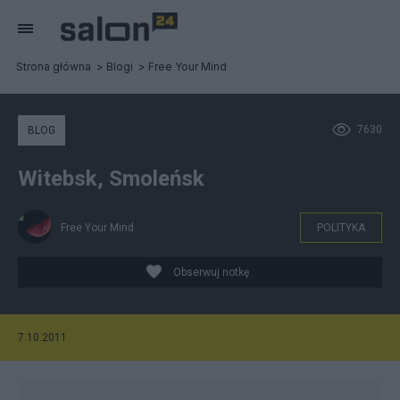
Strona główna
Blogi
Free Your Mind
7630
BLOG
Witebsk, Smoleńsk
Free Your Mind
POLITYKA
Obserwuj notkę
7.10.2011