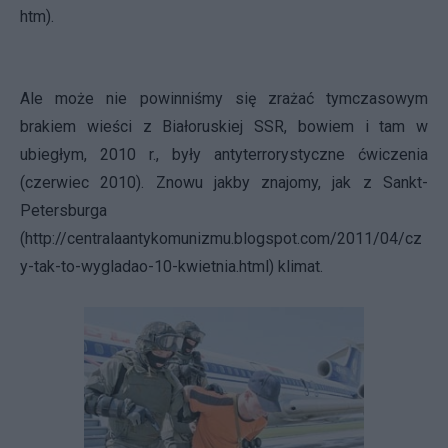
htm
).
Ale może nie powinniśmy się zrażać tymczasowym
brakiem wieści z Białoruskiej SSR, bowiem i tam w
ubiegłym, 2010 r., były antyterrorystyczne ćwiczenia
(czerwiec 2010). Znowu jakby znajomy, jak z Sankt-
Petersburga
(
http://centralaantykomunizmu.blogspot.com/2011/04/cz
y-tak-to-wygladao-10-kwietnia.html
) klimat.