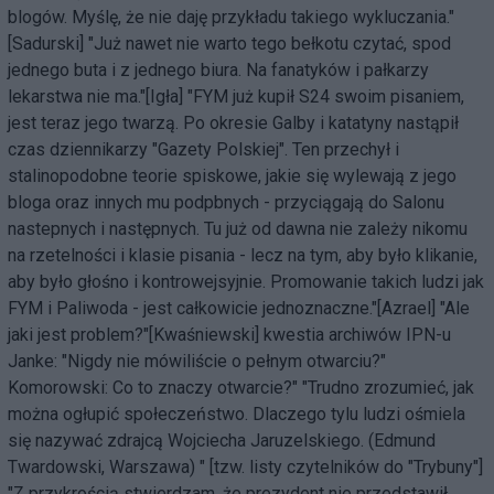
blogów. Myślę, że nie daję przykładu takiego wykluczania."
[Sadurski] "Już nawet nie warto tego bełkotu czytać, spod
jednego buta i z jednego biura. Na fanatyków i pałkarzy
lekarstwa nie ma."[Igła] "FYM już kupił S24 swoim pisaniem,
jest teraz jego twarzą. Po okresie Galby i katatyny nastąpił
czas dziennikarzy "Gazety Polskiej". Ten przechył i
stalinopodobne teorie spiskowe, jakie się wylewają z jego
bloga oraz innych mu podpbnych - przyciągają do Salonu
nastepnych i następnych. Tu już od dawna nie zależy nikomu
na rzetelności i klasie pisania - lecz na tym, aby było klikanie,
aby było głośno i kontrowejsyjnie. Promowanie takich ludzi jak
FYM i Paliwoda - jest całkowicie jednoznaczne."[Azrael] "Ale
jaki jest problem?"[Kwaśniewski] kwestia archiwów IPN-u
Janke: "Nigdy nie mówiliście o pełnym otwarciu?"
Komorowski: Co to znaczy otwarcie?" "Trudno zrozumieć, jak
można ogłupić społeczeństwo. Dlaczego tylu ludzi ośmiela
się nazywać zdrajcą Wojciecha Jaruzelskiego. (Edmund
Twardowski, Warszawa) " [tzw. listy czytelników do "Trybuny"]
"Z przykrością stwierdzam, że prezydent nie przedstawił