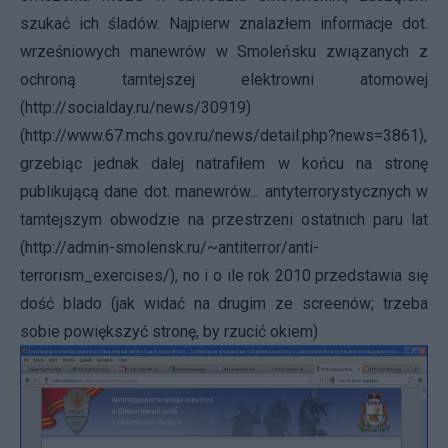
szukać ich śladów. Najpierw znalazłem informacje dot.
wrześniowych manewrów w Smoleńsku związanych z
ochroną tamtejszej elektrowni atomowej
(
http://socialday.ru/news/30919
)
(
http://www.67.mchs.gov.ru/news/detail.php?news=3861
),
grzebiąc jednak dalej natrafiłem w końcu na stronę
publikującą dane dot. manewrów... antyterrorystycznych w
tamtejszym obwodzie na przestrzeni ostatnich paru lat
(
http://admin-smolensk.ru/~antiterror/anti-
terrorism_exercises/
), no i o ile rok 2010 przedstawia się
dość blado (jak widać na drugim ze screenów; trzeba
sobie powiększyć stronę, by rzucić okiem)