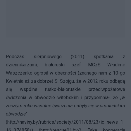
Podczas sierpniowego (2011) spotkania z
dziennikarzami, białoruski szef MCzS Władimir
Waszczenko ogłosił w obecności (znanego nam z 10-go
Kwietnia aż za dobrze) S. Szojgu, że w 2012 roku odbędą
się wspólne rusko-białoruskie przeciwpożarowe
ćwiczenia w obwodzie witebskim i przypomniał, że „
w
zeszłym roku wspólne ćwiczenia odbyły się w smoleńskim
obwodzie
”
(
http://naviny.by/rubrics/society/2011/08/23/ic_news_1
16_374858/
) (
http://rescue01.by/
). Taka kooperacja