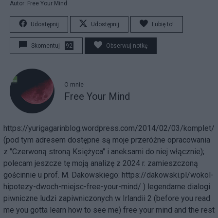
Autor: Free Your Mind
Udostępnij
Udostępnij
Lubię to!
Skomentuj
92
Obserwuj notkę
O mnie
Free Your Mind
https://yurigagarinblog.wordpress.com/2014/02/03/komplet/
(pod tym adresem dostępne są moje przeróżne opracowania
z "Czerwoną stroną Księżyca" i aneksami do niej włącznie);
polecam jeszcze tę moją analizę z 2024 r. zamieszczoną
gościnnie u prof. M. Dakowskiego:
https://dakowski.pl/wokol-
hipotezy-dwoch-miejsc-free-your-mind/
) legendarne dialogi
piwniczne ludzi zapiwniczonych w Irlandii 2 (before you read
me you gotta learn how to see me) free your mind and the rest