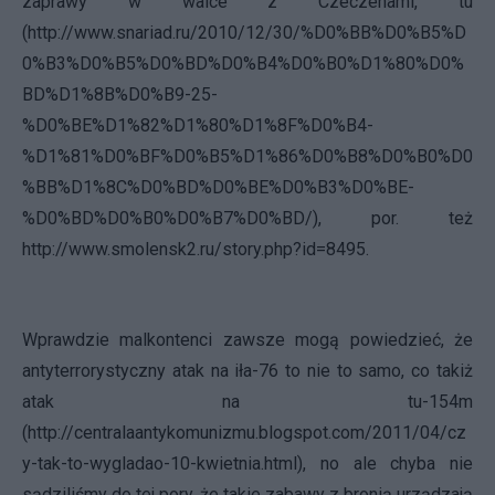
zaprawy w walce z Czeczenami, tu
(
http://www.snariad.ru/2010/12/30/%D0%BB%D0%B5%D
0%B3%D0%B5%D0%BD%D0%B4%D0%B0%D1%80%D0%
BD%D1%8B%D0%B9-25-
%D0%BE%D1%82%D1%80%D1%8F%D0%B4-
%D1%81%D0%BF%D0%B5%D1%86%D0%B8%D0%B0%D0
%BB%D1%8C%D0%BD%D0%BE%D0%B3%D0%BE-
%D0%BD%D0%B0%D0%B7%D0%BD/
), por. też
http://www.smolensk2.ru/story.php?id=8495
.
Wprawdzie malkontenci zawsze mogą powiedzieć, że
antyterrorystyczny atak na iła-76 to nie to samo, co takiż
atak na tu-154m
(
http://centralaantykomunizmu.blogspot.com/2011/04/cz
y-tak-to-wygladao-10-kwietnia.html
), no ale chyba nie
sądziliśmy do tej pory, że takie zabawy z bronią urządzają