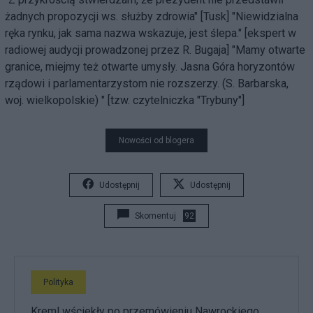
żadnych propozycji ws. służby zdrowia" [Tusk] "Niewidzialna
ręka rynku, jak sama nazwa wskazuje, jest ślepa." [ekspert w
radiowej audycji prowadzonej przez R. Bugaja] "Mamy otwarte
granice, miejmy też otwarte umysły. Jasna Góra horyzontów
rządowi i parlamentarzystom nie rozszerzy. (S. Barbarska,
woj. wielkopolskie) " [tzw. czytelniczka "Trybuny"]
Nowości od blogera
Udostępnij
Udostępnij
Skomentuj
92
Polityka
Kreml wściekły po przemówieniu Nawrockiego.