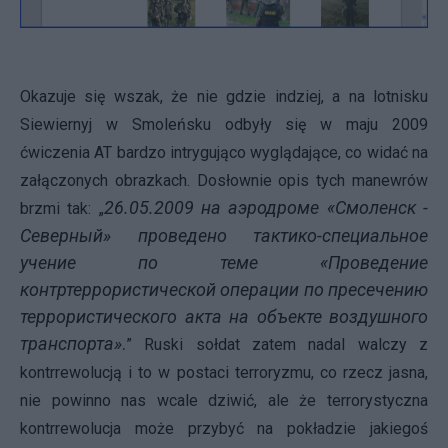
Okazuje się wszak, że nie gdzie indziej, a na lotnisku
Siewiernyj w Smoleńsku odbyły się w maju 2009
ćwiczenia AT bardzo intrygująco wyglądające, co widać na
załączonych obrazkach. Dosłownie opis tych manewrów
26.05.2009 на аэродроме «Смоленск -
brzmi tak: „
Северный» проведено тактико-специальное
учение по теме «Проведение
контртеррористической операции по пресечению
террористического акта на объекте воздушного
транспорта»
.
” Ruski sołdat zatem nadal walczy z
kontrrewolucją i to w postaci terroryzmu, co rzecz jasna,
nie powinno nas wcale dziwić, ale że terrorystyczna
kontrrewolucja może przybyć na pokładzie jakiegoś