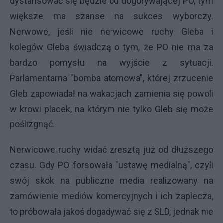
dystansować się będzie od dogorywającej PO, tym
większe ma szanse na sukces wyborczy.
Nerwowe, jeśli nie nerwicowe ruchy Gleba i
kolegów Gleba świadczą o tym, że PO nie ma za
bardzo pomysłu na wyjście z sytuacji.
Parlamentarna "bomba atomowa", której zrzucenie
Gleb zapowiadał na wakacjach zamienia się powoli
w krowi placek, na którym nie tylko Gleb się może
poślizgnąć.
Nerwicowe ruchy widać zresztą już od dłuższego
czasu. Gdy PO forsowała "ustawę medialną", czyli
swój skok na publiczne media realizowany na
zamówienie mediów komercyjnych i ich zaplecza,
to próbowała jakoś dogadywać się z SLD, jednak nie