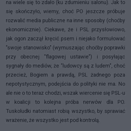
na wiele się to zdało (ku zdumieniu salonu). Jak to
się skończyło, wiemy, choć PO jeszcze próbuje
rozwalić media publiczne na inne sposoby (choćby
ekonomicznie). Ciekawe, że i PSL przysłowiowo,
jak ogon zaczął kręcić psem i niejako formułować
"swoje stanowisko" (wymuszając choćby poprawki
przy obecnej "flagowej ustawie") i posyłając
sygnały do mediów, że "ludowcy są z ludem", choć
przecież, Bogiem a prawdą, PSL żadnego poza
nepotystycznym, podejścia do polityki nie ma. No
ale nie o to teraz chodzi, wszak wiercenie się PSL-u
w koalicji to kolejna próba nerwów dla PO.
Tuskoludki natomiast robią wszystko, by sprawiać
wrażenie, że wszystko jest pod kontrolą.