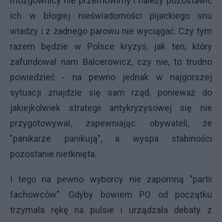
mózgownicy nie przemówimy i należy pozostawić
ich w błogiej nieświadomości pijackiego snu
władzy i z żadnego parowu nie wyciągać. Czy tym
razem będzie w Polsce kryzys, jak ten, który
zafundował nam Balcerowicz, czy nie, to trudno
powiedzieć - na pewno jednak w najgorszej
sytuacji znajdzie się sam rząd, ponieważ do
jakiejkolwiek strategii antykryzysowej się nie
przygotowywał, zapewniając obywateli, że
"panikarze panikują", a wyspa stabiności
pozostanie nietknięta.
I tego na pewno wyborcy nie zapomną "partii
fachowców". Gdyby bowiem PO od początku
trzymała rękę na pulsie i urządzała debaty z