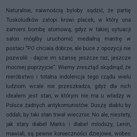
Naturalnie, naiwnością byłoby sądzić, że partię
Tuskoludków zatopi krowi placek, w który ona
zamieni bombę atomową, gdyż w takiej sytuacji
salon mógłby uruchomić medialną mantrę w
postaci "PO chciała dobrze, ale buce z opozycji nie
pozwolili - dajcie im szansę jeszcze raz, jeszcze
mocniej poprzyjcie". Wiemy zresztąd skądinąd, że
nieróbstwo i totalna indolencja tego rządu wielu
ludziom wcale nie przeszkadza, gdyż dla nich
ideałem jest stan, w którym nie ma u władzy w
Polsce żadnych antykomunistów. Duszę diabłu by
oddali, by taki stan trwał wiecznie. No ale, niestety,
jak stary diabeł Marks i diabeł młodszy, Lenin,
mawiali, są pewne konieczności dziejowe, wobec