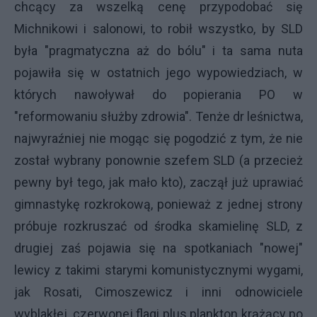
chcący za wszelką cenę przypodobać się
Michnikowi i salonowi, to robił wszystko, by SLD
była "pragmatyczna aż do bólu" i ta sama nuta
pojawiła się w ostatnich jego wypowiedziach, w
których nawoływał do popierania PO w
"reformowaniu służby zdrowia". Tenże dr leśnictwa,
najwyraźniej nie mogąc się pogodzić z tym, że nie
został wybrany ponownie szefem SLD (a przecież
pewny był tego, jak mało kto), zaczął już uprawiać
gimnastykę rozkrokową, ponieważ z jednej strony
próbuje rozkruszać od środka skamielinę SLD, z
drugiej zaś pojawia się na spotkaniach "nowej"
lewicy z takimi starymi komunistycznymi wygami,
jak Rosati, Cimoszewicz i inni odnowiciele
wyblakłej, czerwonej flagi plus plankton krążący po