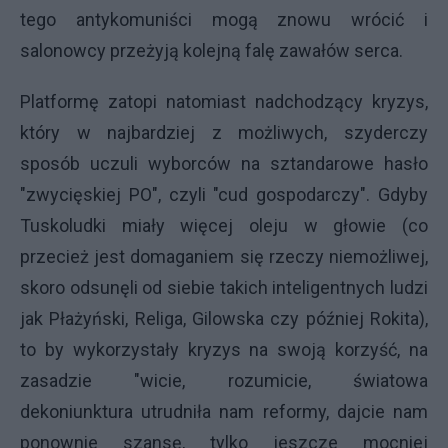
tego antykomuniści mogą znowu wrócić i
salonowcy przeżyją kolejną falę zawałów serca.
Platformę zatopi natomiast nadchodzący kryzys,
który w najbardziej z możliwych, szyderczy
sposób uczuli wyborców na sztandarowe hasło
"zwycięskiej PO", czyli "cud gospodarczy". Gdyby
Tuskoludki miały więcej oleju w głowie (co
przecież jest domaganiem się rzeczy niemożliwej,
skoro odsunęli od siebie takich inteligentnych ludzi
jak Płażyński, Religa, Gilowska czy później Rokita),
to by wykorzystały kryzys na swoją korzyść, na
zasadzie "wicie, rozumicie, światowa
dekoniunktura utrudniła nam reformy, dajcie nam
ponownie szansę, tylko jeszcze mocniej