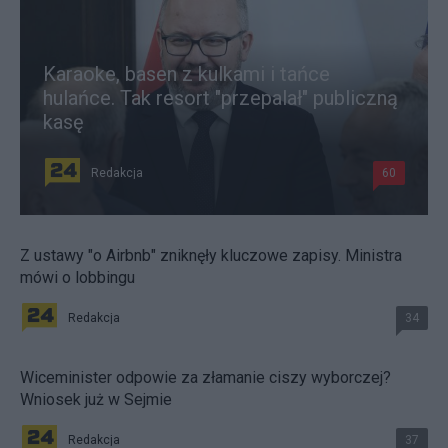
Karaoke, basen z kulkami i tańce
hulańce. Tak resort "przepalał" publiczną
kasę
Redakcja
60
Z ustawy "o Airbnb" zniknęły kluczowe zapisy. Ministra
mówi o lobbingu
Redakcja
34
Wiceminister odpowie za złamanie ciszy wyborczej?
Wniosek już w Sejmie
Redakcja
37