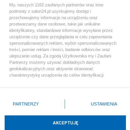
My, naszych 1162 zaufanych partnerów oraz inne
podmioty z salon24.pl uzyskujemy dostęp i
Społeczeństwo
przechowujemy informacje na urządzeniu oraz
przetwarzamy dane osobowe, takie jak unikalne
Kultura
identyfikatory, standardowe informacje wysyłane przez
urządzenie czy dane przeglądania w celu zapewniania
spersonalizowanych reklam, wybór spersonalizowanych
treści, pomiar reklam i treści, badanie odbiorców oraz
ulepszanie usług. Za zgodą Użytkownika my i Zaufani
X
Facebook
Instagram
Youtube
Partnerzy możemy używać dokładnych danych
geolokalizacyjnych oraz aktywnie skanować
charakterystykę urządzenia do celów identyfikacji.
Web Content Media sp. z o. o. © 2022
Ponieważ cenimy Twoją prywatność, prosimy o zgodę na
korzystanie z tych technologii poprzez kliknięcie
„Akceptuję”. Zgoda jest dobrowolna i zawsze możesz ją
Pomoc
O nas
Praca
Reklama
Kontakt
zmienić/wycofać klikając przycisk ustawień prywatności
PARTNERZY
USTAWIENIA
znajdujący się w lewym dolnym rogu strony
. Niektóre
rodzaje przetwarzania danych nie wymagają zgody
użytkownika, ale masz prawo sprzeciwić się takiemu
AKCEPTUJĘ
przetwarzaniu. Preferencje będą miały zastosowania tylko