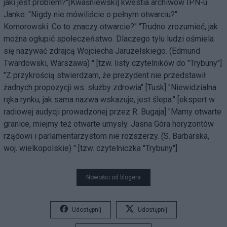
jaki jest problem?"[Kwaśniewski] kwestia archiwów IPN-u
Janke: "Nigdy nie mówiliście o pełnym otwarciu?"
Komorowski: Co to znaczy otwarcie?" "Trudno zrozumieć, jak
można ogłupić społeczeństwo. Dlaczego tylu ludzi ośmiela
się nazywać zdrajcą Wojciecha Jaruzelskiego. (Edmund
Twardowski, Warszawa) " [tzw. listy czytelników do "Trybuny"]
"Z przykrością stwierdzam, że prezydent nie przedstawił
żadnych propozycji ws. służby zdrowia" [Tusk] "Niewidzialna
ręka rynku, jak sama nazwa wskazuje, jest ślepa." [ekspert w
radiowej audycji prowadzonej przez R. Bugaja] "Mamy otwarte
granice, miejmy też otwarte umysły. Jasna Góra horyzontów
rządowi i parlamentarzystom nie rozszerzy. (S. Barbarska,
woj. wielkopolskie) " [tzw. czytelniczka "Trybuny"]
Nowości od blogera
Udostępnij
Udostępnij