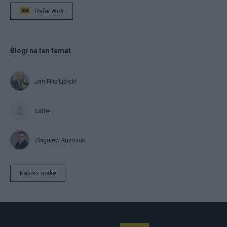
Rafał Woś
Blogi na ten temat
Jan Filip Libicki
catrw
Zbigniew Kuźmiuk
Napisz notkę