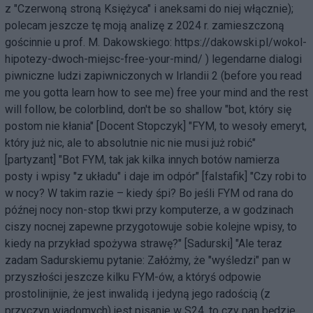
z "Czerwoną stroną Księżyca" i aneksami do niej włącznie);
polecam jeszcze tę moją analizę z 2024 r. zamieszczoną
gościnnie u prof. M. Dakowskiego:
https://dakowski.pl/wokol-
hipotezy-dwoch-miejsc-free-your-mind/
) legendarne dialogi
piwniczne ludzi zapiwniczonych w Irlandii 2 (before you read
me you gotta learn how to see me) free your mind and the rest
will follow, be colorblind, don't be so shallow "bot, który się
postom nie kłania" [Docent Stopczyk] "FYM, to wesoły emeryt,
który już nic, ale to absolutnie nic nie musi już robić"
[partyzant] "Bot FYM, tak jak kilka innych botów namierza
posty i wpisy "z układu" i daje im odpór" [falstafik] "Czy robi to
w nocy? W takim razie – kiedy śpi? Bo jeśli FYM od rana do
późnej nocy non-stop tkwi przy komputerze, a w godzinach
ciszy nocnej zapewne przygotowuje sobie kolejne wpisy, to
kiedy na przykład spożywa strawę?" [Sadurski] "Ale teraz
zadam Sadurskiemu pytanie: Załóżmy, że "wyśledzi" pan w
przyszłości jeszcze kilku FYM-ów, a któryś odpowie
prostolinijnie, że jest inwalidą i jedyną jego radością (z
przyczyn wiadomych) jest pisanie w S24, to czy pan będzie