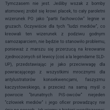
Tymczasem nie jest. Jeśliby wszak z bomby
atomowej zrobił się krowi placek, to cały paroletni
wizerunek PO jako "partii fachowców" legnie w
gruzach. Oczywiście dla tych "ludzi mediów", co
kreowali ten wizerunek z podziwu godnym
samozaparciem, nie będzie to stanowiło problemu,
ponieważ z marszu się przerzucą na kreowanie
zjednoczonych sił lewicy (coś a la legendarne SLD-
UP), przedstawiając je jako przeciwwagę dla
powracającego z wszystkimi mrocznymi dla
antylustratorów konsekwencjami, faszyzmu
kaczystowskiego, a przecież na samą myśl o
powrocie "brunatnych PiS-owców" niejeden
"człowiek mediów" i jego oficer prowadzący nie
śpią po nocach. Jak wiemy z historii współczesnej,