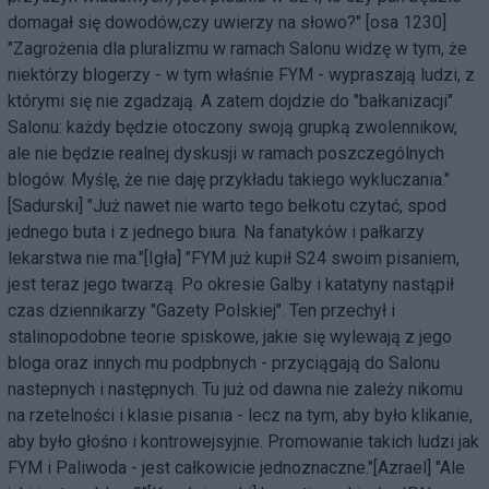
domagał się dowodów,czy uwierzy na słowo?" [osa 1230]
"Zagrożenia dla pluralizmu w ramach Salonu widzę w tym, że
niektórzy blogerzy - w tym właśnie FYM - wypraszają ludzi, z
którymi się nie zgadzają. A zatem dojdzie do "bałkanizacji"
Salonu: każdy będzie otoczony swoją grupką zwolennikow,
ale nie będzie realnej dyskusji w ramach poszczególnych
blogów. Myślę, że nie daję przykładu takiego wykluczania."
[Sadurski] "Już nawet nie warto tego bełkotu czytać, spod
jednego buta i z jednego biura. Na fanatyków i pałkarzy
lekarstwa nie ma."[Igła] "FYM już kupił S24 swoim pisaniem,
jest teraz jego twarzą. Po okresie Galby i katatyny nastąpił
czas dziennikarzy "Gazety Polskiej". Ten przechył i
stalinopodobne teorie spiskowe, jakie się wylewają z jego
bloga oraz innych mu podpbnych - przyciągają do Salonu
nastepnych i następnych. Tu już od dawna nie zależy nikomu
na rzetelności i klasie pisania - lecz na tym, aby było klikanie,
aby było głośno i kontrowejsyjnie. Promowanie takich ludzi jak
FYM i Paliwoda - jest całkowicie jednoznaczne."[Azrael] "Ale