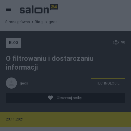
Strona główna
Blogi
geos
90
BLOG
O filtrowaniu i dostarczaniu
informacji
geos
TECHNOLOGIE
Obserwuj notkę
23.11.2021