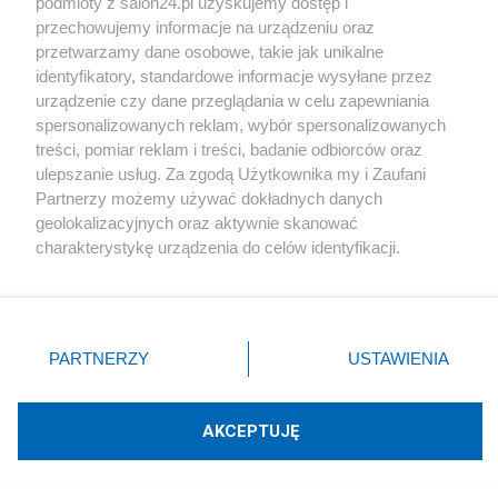
Na to czekał biznes. Rewolucyjna funkcja w mObywatelu
podmioty z salon24.pl uzyskujemy dostęp i
przechowujemy informacje na urządzeniu oraz
Redakcja
35
przetwarzamy dane osobowe, takie jak unikalne
identyfikatory, standardowe informacje wysyłane przez
urządzenie czy dane przeglądania w celu zapewniania
#
Badania i rozwój
spersonalizowanych reklam, wybór spersonalizowanych
treści, pomiar reklam i treści, badanie odbiorców oraz
ulepszanie usług. Za zgodą Użytkownika my i Zaufani
Partnerzy możemy używać dokładnych danych
geolokalizacyjnych oraz aktywnie skanować
charakterystykę urządzenia do celów identyfikacji.
Ponieważ cenimy Twoją prywatność, prosimy o zgodę na
korzystanie z tych technologii poprzez kliknięcie
Przełom w laboratorium. Wydrukowali
„Akceptuję”. Zgoda jest dobrowolna i zawsze możesz ją
fragment ludzkiego ciała
zmienić/wycofać klikając przycisk ustawień prywatności
PARTNERZY
USTAWIENIA
znajdujący się w lewym dolnym rogu strony
. Niektóre
Redakcja
8
rodzaje przetwarzania danych nie wymagają zgody
użytkownika, ale masz prawo sprzeciwić się takiemu
AKCEPTUJĘ
przetwarzaniu. Preferencje będą miały zastosowania tylko
na tej witrynie.
Edward Warchocki podbija sieć. Występuje nawet z