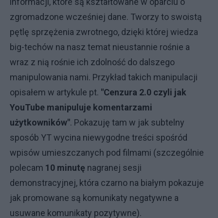
informacji, które są kształtowane w oparciu o
zgromadzone wcześniej dane. Tworzy to swoistą
pętlę sprzężenia zwrotnego, dzięki której wiedza
big-techów na nasz temat nieustannie rośnie a
wraz z nią rośnie ich zdolność do dalszego
manipulowania nami. Przykład takich manipulacji
opisałem w artykule pt.
"Cenzura 2.0 czyli jak
YouTube manipuluje komentarzami
użytkowników"
. Pokazuję tam w jak subtelny
sposób YT wycina niewygodne treści spośród
wpisów umieszczanych pod filmami (szczególnie
polecam
10 minutę
nagranej sesji
demonstracyjnej, która czarno na białym pokazuje
jak promowane są komunikaty negatywne a
usuwane komunikaty pozytywne).