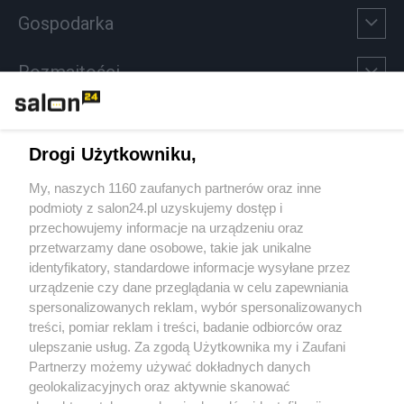
Gospodarka
Rozmaitości
Technologie
Drogi Użytkowniku,
Sport
My, naszych 1160 zaufanych partnerów oraz inne
podmioty z salon24.pl uzyskujemy dostęp i
Społeczeństwo
przechowujemy informacje na urządzeniu oraz
przetwarzamy dane osobowe, takie jak unikalne
Kultura
identyfikatory, standardowe informacje wysyłane przez
urządzenie czy dane przeglądania w celu zapewniania
spersonalizowanych reklam, wybór spersonalizowanych
treści, pomiar reklam i treści, badanie odbiorców oraz
ulepszanie usług. Za zgodą Użytkownika my i Zaufani
X
Facebook
Instagram
Youtube
Partnerzy możemy używać dokładnych danych
geolokalizacyjnych oraz aktywnie skanować