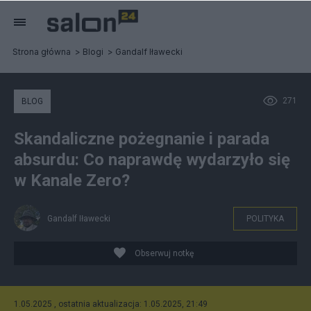
Strona główna
Blogi
Gandalf Iławecki
271
BLOG
Skandaliczne pożegnanie i parada
absurdu: Co naprawdę wydarzyło się
w Kanale Zero?
Gandalf Iławecki
POLITYKA
Obserwuj notkę
1.05.2025 , ostatnia aktualizacja: 1.05.2025, 21:49