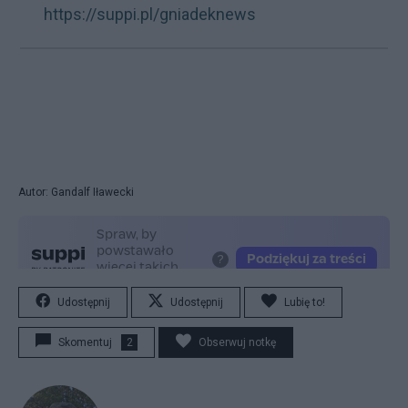
https://suppi.pl/gniadeknews
Autor: Gandalf Iławecki
Udostępnij
Udostępnij
Lubię to!
Skomentuj
2
Obserwuj notkę