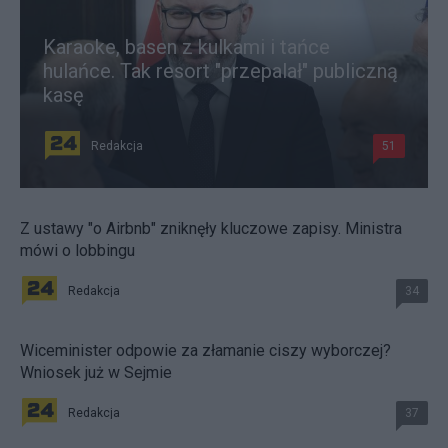
Karaoke, basen z kulkami i tańce
hulańce. Tak resort "przepalał" publiczną
kasę
Redakcja
51
Z ustawy "o Airbnb" zniknęły kluczowe zapisy. Ministra
mówi o lobbingu
Redakcja
34
Wiceminister odpowie za złamanie ciszy wyborczej?
Wniosek już w Sejmie
Redakcja
37