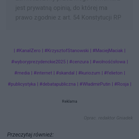
jest prywatną opinią, do której ma
prawo zgodnie z art. 54 Konstytucji RP
| #KanałZero | #KrzysztofStanowski | #MaciejMaciak |
#wyboryprezydenckie2025 | #cenzura | #wolnośćsłowa |
#media | #internet | #skandal | #kuriozum | #felieton |
#publicystyka | #debatapubliczna | #WładimirPutin | #Rosja |
Reklama
Oprac.
redaktor Gniadek
Przeczytaj również: