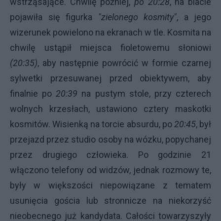
wstrząsające. Chwilę później,
po 20:28
, na blacie
pojawiła się figurka
"zielonego kosmity"
, a jego
wizerunek powielono na ekranach w tle. Kosmita na
chwilę ustąpił miejsca fioletowemu słoniowi
(20:35)
, aby następnie powrócić w formie czarnej
sylwetki przesuwanej przed obiektywem, aby
finalnie po
20:39
na pustym stole, przy czterech
wolnych krzesłach, ustawiono cztery maskotki
kosmitów. Wisienką na torcie absurdu, po
20:45
, był
przejazd przez studio osoby na wózku, popychanej
przez drugiego człowieka. Po godzinie 21
włączono telefony od widzów, jednak rozmowy te,
były w większości niepowiązane z tematem
usunięcia gościa lub stronnicze na niekorzyść
nieobecnego już kandydata. Całości towarzyszyły