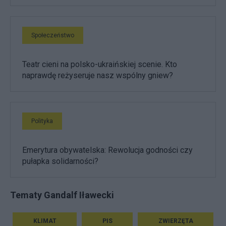
Społeczeństwo
Teatr cieni na polsko-ukraińskiej scenie. Kto
naprawdę reżyseruje nasz wspólny gniew?
Polityka
Emerytura obywatelska: Rewolucja godności czy
pułapka solidarności?
Tematy Gandalf Iławecki
KLIMAT
PIS
ZWIERZĘTA