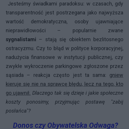
Jesteśmy świadkami paradoksu: w czasach, gdy
transparentność jest postrzegana jako najwyższa
wartość demokratyczna, osoby ujawniające
nieprawidłowości – popularnie zwane
sygnalistami
– stają się obiektem bezlitosnego
ostracyzmu. Czy to błąd w polityce korporacyjnej,
nadużycia finansowe w instytucji publicznej, czy
zwykłe wykroczenie parkingowe zgłoszone przez
sąsiada – reakcja często jest ta sama:
gniew
kieruje się nie na sprawcę błędu, lecz na tego, kto
go ujawnił.
Dlaczego tak się dzieje i jakie społeczne
koszty ponosimy, przyjmując postawę "zabij
posłańca"?
Donos czy Obywatelska Odwaga?