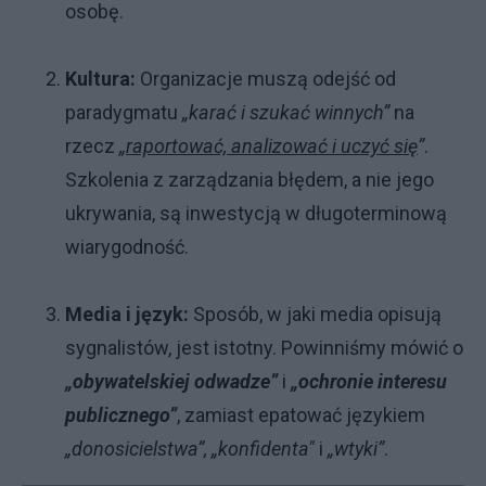
osobę.
Kultura:
Organizacje muszą odejść od
paradygmatu
„karać i szukać winnych”
na
rzecz
„
raportować, analizować i uczyć się
”
.
Szkolenia z zarządzania błędem, a nie jego
ukrywania, są inwestycją w długoterminową
wiarygodność.
Media i język:
Sposób, w jaki media opisują
sygnalistów, jest istotny. Powinniśmy mówić o
„obywatelskiej odwadze”
i
„ochronie interesu
publicznego”
, zamiast epatować językiem
„donosicielstwa”, „konfidenta"
i
„wtyki”
.