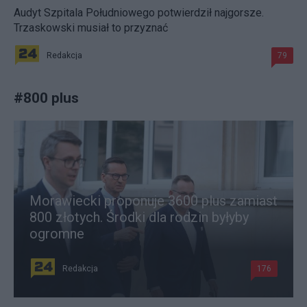
Audyt Szpitala Południowego potwierdził najgorsze.
Trzaskowski musiał to przyznać
Redakcja
79
#
800 plus
Morawiecki proponuje 3600 plus zamiast
800 złotych. Środki dla rodzin byłyby
ogromne
Redakcja
176