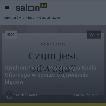
Strona główna
Blogi
Gandalf Iławecki
86
BLOG
Syndrom Gońca: Psychologia Kozła
Ofiarnego w sporze o ujawnianie
błędów
Gandalf Iławecki
SPOŁECZEŃSTWO
youtube.com