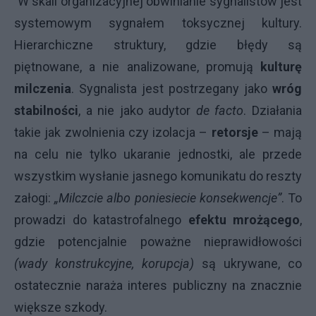
W skali organizacyjnej obwinianie sygnalistów jest
systemowym sygnałem toksycznej kultury.
Hierarchiczne struktury, gdzie błędy są
piętnowane, a nie analizowane, promują
kulturę
milczenia
. Sygnalista jest postrzegany jako
wróg
stabilności
, a nie jako audytor
de facto
. Działania
takie jak zwolnienia czy izolacja –
retorsje
– mają
na celu nie tylko ukaranie jednostki, ale przede
wszystkim wysłanie jasnego komunikatu do reszty
załogi:
„Milczcie albo poniesiecie konsekwencje”
. To
prowadzi do katastrofalnego
efektu mrożącego
,
gdzie potencjalnie poważne nieprawidłowości
(wady konstrukcyjne, korupcja)
są ukrywane, co
ostatecznie naraża interes publiczny na znacznie
większe szkody.