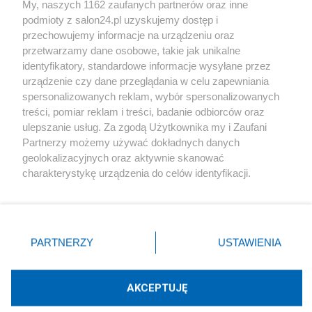
My, naszych 1162 zaufanych partnerów oraz inne
podmioty z salon24.pl uzyskujemy dostęp i
Społeczeństwo
przechowujemy informacje na urządzeniu oraz
przetwarzamy dane osobowe, takie jak unikalne
Kultura
identyfikatory, standardowe informacje wysyłane przez
urządzenie czy dane przeglądania w celu zapewniania
spersonalizowanych reklam, wybór spersonalizowanych
treści, pomiar reklam i treści, badanie odbiorców oraz
ulepszanie usług. Za zgodą Użytkownika my i Zaufani
X
Facebook
Instagram
Youtube
Partnerzy możemy używać dokładnych danych
geolokalizacyjnych oraz aktywnie skanować
charakterystykę urządzenia do celów identyfikacji.
Web Content Media sp. z o. o. © 2022
Ponieważ cenimy Twoją prywatność, prosimy o zgodę na
korzystanie z tych technologii poprzez kliknięcie
„Akceptuję”. Zgoda jest dobrowolna i zawsze możesz ją
Pomoc
O nas
Praca
Reklama
Kontakt
zmienić/wycofać klikając przycisk ustawień prywatności
PARTNERZY
USTAWIENIA
znajdujący się w lewym dolnym rogu strony
. Niektóre
rodzaje przetwarzania danych nie wymagają zgody
użytkownika, ale masz prawo sprzeciwić się takiemu
AKCEPTUJĘ
przetwarzaniu. Preferencje będą miały zastosowania tylko
Technologię dostarcza:
W3media.pl