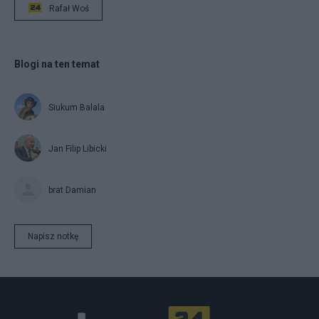
Rafał Woś
Blogi na ten temat
Siukum Balala
Jan Filip Libicki
brat Damian
Napisz notkę