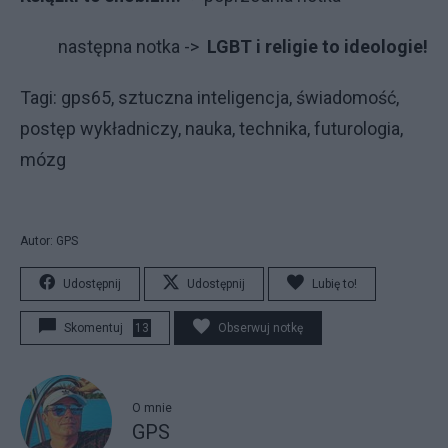
następna notka ->
LGBT i religie to ideologie!
Tagi: gps65, sztuczna inteligencja, świadomość,
postęp wykładniczy, nauka, technika, futurologia,
mózg
Autor: GPS
Udostępnij
Udostępnij
Lubię to!
Skomentuj
13
Obserwuj notkę
O mnie
GPS