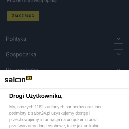
Podziel się swoją opinią
ZAŁÓŻ BLOG
Polityka
Gospodarka
Rozmaitości
Technologie
Drogi Użytkowniku,
Sport
My, naszych 1162 zaufanych partnerów oraz inne
podmioty z salon24.pl uzyskujemy dostęp i
Społeczeństwo
przechowujemy informacje na urządzeniu oraz
przetwarzamy dane osobowe, takie jak unikalne