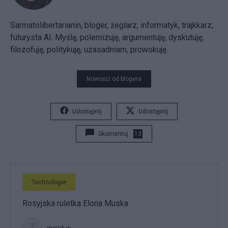
Sarmatolibertarianin, bloger, żeglarz, informatyk, trajkkarz,
futurysta AI. Myślę, polemizuję, argumentuję, dyskutuję,
filozofuję, politykuję, uzasadniam, prowokuję.
Nowości od blogera
Udostępnij
Udostępnij
Skomentuj
13
Technologie
Rosyjska ruletka Elona Muska
marek.w