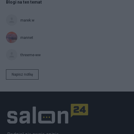
Blogi na ten temat
marek.w
mannet
threeme-ww
Napisz notkę