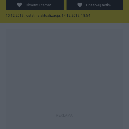
Obserwuj temat
Obserwuj notkę
10.12.2019 , ostatnia aktualizacja: 14.12.2019, 18:54