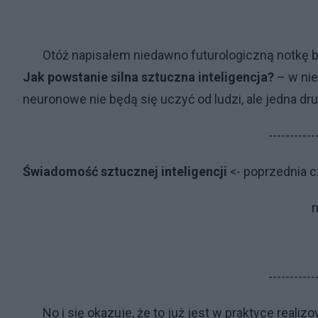
Otóż napisałem niedawno futurologiczną notkę blog
Jak powstanie silna sztuczna inteligencja?
– w nie
neuronowe nie będą się uczyć od ludzi, ale jedna dr
-----------
Świadomość sztucznej inteligencji
<- poprzednia c
n
-----------
No i się okazuje, że to już jest w praktyce realiz