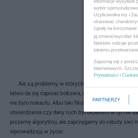
informacje wysyłane 
wybór spersonalizowan
Użytkownika my i Zau
skanować charakterys
zgodę na korzystanie 
ją zmienić/wycofać kl
Niektóre rodzaje prz
takiemu przetwarzaniu
Zapoznaj się z poniż
internetowych. Szcze
Prywatności
i
Cookie
Ale są problemy, w których stwierdzenie kto wygra
łatwo da się napisać boksera, ale napisać sędziego, k
PARTNERZY
nie było nokautu. Albo taki fikołek w tył. Jak nauczyć
stwierdzenia czy dany ruch był fikołkiem w tył nie da
piszemy algorytmu, ale zaprzęgamy do roboty sieć ne
wprowadzają w życie: