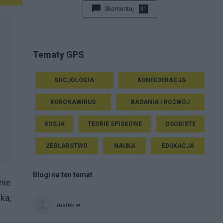
Skomentuj
31
Tematy GPS
SOCJOLOGIA
KONFEDERACJA
KORONAWIRUS
BADANIA I ROZWÓJ
ROSJA
TEORIE SPISKOWE
OSOBISTE
ŻEGLARSTWO
NAUKA
EDUKACJA
Blogi na ten temat
nie
ka,
marek.w