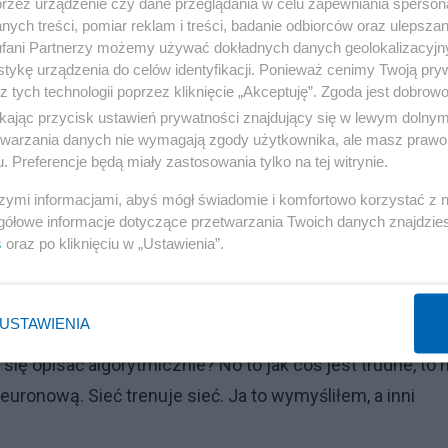
przez urządzenie czy dane przeglądania w celu zapewniania sperson
ych treści, pomiar reklam i treści, badanie odbiorców oraz ulepszan
fani Partnerzy możemy używać dokładnych danych geolokalizacyjn
tykę urządzenia do celów identyfikacji. Ponieważ cenimy Twoją pry
z tych technologii poprzez kliknięcie „Akceptuję”. Zgoda jest dobro
ikając przycisk ustawień prywatności znajdujący się w lewym dolny
etwarzania danych nie wymagają zgody użytkownika, ale masz prawo 
. Preferencje będą miały zastosowania tylko na tej witrynie.
szymi informacjami, abyś mógł świadomie i komfortowo korzystać z
gółowe informacje dotyczące przetwarzania Twoich danych znajdzi
s
oraz po kliknięciu w „Ustawienia”.
ł jest trudniejsze niż wygranie. Weźmy taki boks. W mi
tóry ma orzec, który bokser wygrał, to trudne zadanie, gd
USTAWIENIA
 sztuczną inteligencję robić fikołki w tył, gdy problem
 się opisać algorytmicznie? No to jak coś jest trudne, to 
uronową. Sieć trenuje sieć. Ja to wymyśliłem, a inni