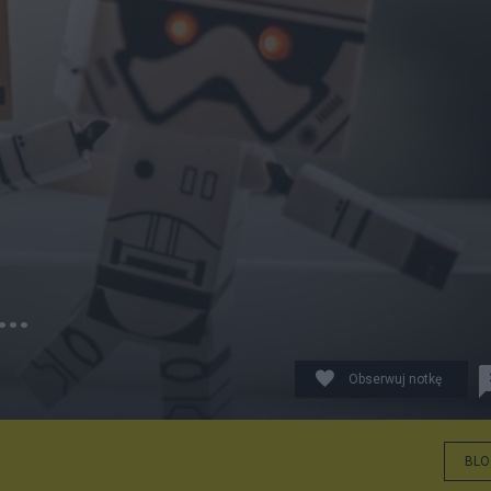
..
Obserwuj notkę
BLO