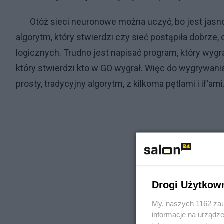
Otóż sieci neuronowe można uczyć, bo jest jasno o
algorytm, który stwierdzi czy sieć postąpiła dobrze,
logicznych. Trudno jest napisać program, który wyg
który stwierdzi kto w GO wygrał. Więc do wygrywani
prosty, tradycyjny algorytm, z kilkoma pętlami i if’ami
Drogi Użytkow
My, naszych 1162 zau
informacje na urządze