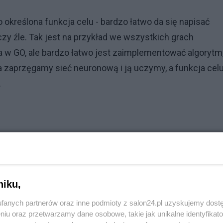
kreślona funkcja celu - bardzo łatwo da się napisać
 czy źle. Tak jest na przykład we wszystkich grach
ra w GO, ale bardzo łatwo jest zaimplementować algorytm
a zaprzęgamy sieć neuronową i ją uczymy, a funkcja celu
.
niku,
fanych partnerów oraz inne podmioty z salon24.pl uzyskujemy dost
niu oraz przetwarzamy dane osobowe, takie jak unikalne identyfikat