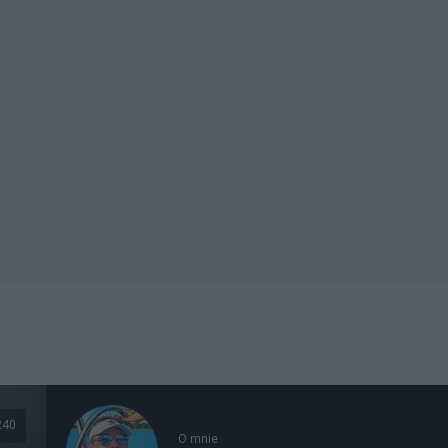
240
O mnie