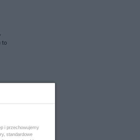
,
 to
ęp i przechowujemy
ory, standardowe