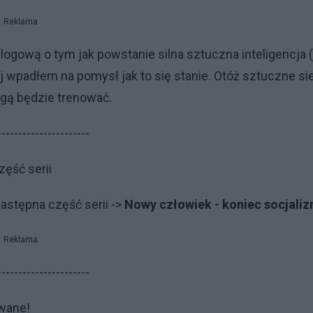
Reklama
ową o tym jak powstanie silna sztuczna inteligencja (
j wpadłem na pomysł jak to się stanie. Otóż sztuczne si
ugą będzie trenować.
----------------------
zęść serii
astępna część serii ->
Nowy człowiek - koniec socjaliz
Reklama
----------------------
owane!