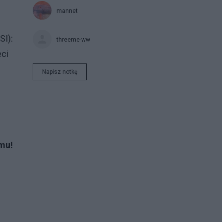
mannet
SI):
threeme-ww
eci
Napisz notkę
mu!