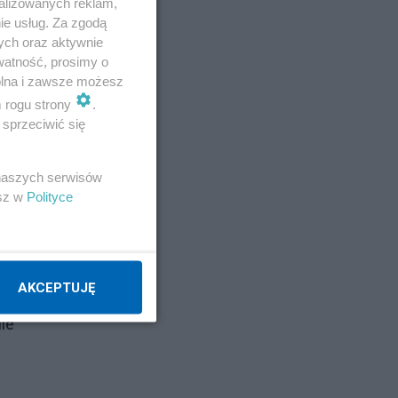
alizowanych reklam,
ie usług. Za zgodą
ych oraz aktywnie
watność, prosimy o
wolna i zawsze możesz
m rogu strony
.
sprzeciwić się
 naszych serwisów
esz w
Polityce
arę
y
AKCEPTUJĘ
nie