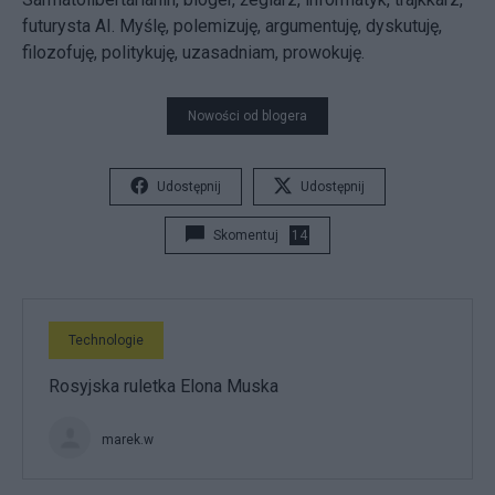
futurysta AI. Myślę, polemizuję, argumentuję, dyskutuję,
filozofuję, politykuję, uzasadniam, prowokuję.
Nowości od blogera
Udostępnij
Udostępnij
Skomentuj
14
Technologie
Rosyjska ruletka Elona Muska
marek.w