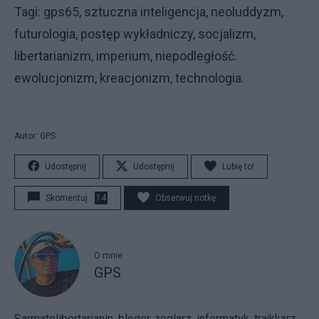
Tagi: gps65, sztuczna inteligencja, neoluddyzm,
futurologia, postęp wykładniczy, socjalizm,
libertarianizm, imperium, niepodległość.
ewolucjonizm, kreacjonizm, technologia.
Autor: GPS
Udostępnij
Udostępnij
Lubię to!
Skomentuj
14
Obserwuj notkę
O mnie
GPS
Sarmatolibertarianin, bloger, żeglarz, informatyk, trajkkarz,