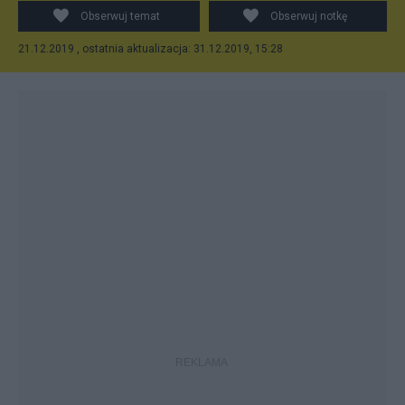
Obserwuj temat
Obserwuj notkę
21.12.2019 , ostatnia aktualizacja: 31.12.2019, 15:28