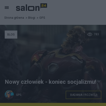
Strona główna
Blogi
GPS
783
BLOG
Nowy człowiek - koniec socjalizmu!
GPS
BADANIA I ROZWÓJ