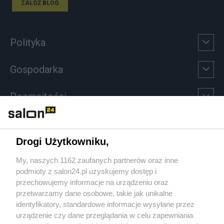
ZAŁÓŻ BLOG
Polityka
Gospodarka
Rozmaitości
Technologie
Drogi Użytkowniku,
Sport
My, naszych 1162 zaufanych partnerów oraz inne
podmioty z salon24.pl uzyskujemy dostęp i
Społeczeństwo
przechowujemy informacje na urządzeniu oraz
przetwarzamy dane osobowe, takie jak unikalne
Kultura
identyfikatory, standardowe informacje wysyłane przez
urządzenie czy dane przeglądania w celu zapewniania