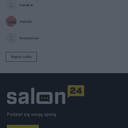
marek.w
mannet
threeme-ww
Napisz notkę
Podziel się swoją opinią