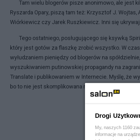
Tam wielu blogerów pisze anonimowo, ale jest kilku
Ryszarda Opary, piszą tam też: Krzysztof J. Wojtas,
Wiórkiewicz czy Jarek Ruszkiewicz. Inni się ukrywa
Tego ostatniego, posługującego się ksywką Spirito 
który jest gotów za flaszkę zrobić wszystko. W cz
wyłudzaniem pieniędzy od blogerów na spółdzielnie, k
wyszukiwaniem putinowskiej propagandy na zagrani
Translate i publikowaniem w Internecie. Myślę, że wyst
bo to nie jest skomplikowana robota. Artykuły do p
Drogi Użytkow
My, naszych 1160 zau
informacje na urządze