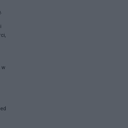
y
.
i
ci,
ż w
zed