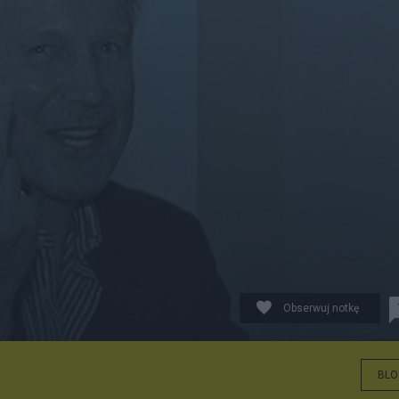
Obserwuj notkę
BLO