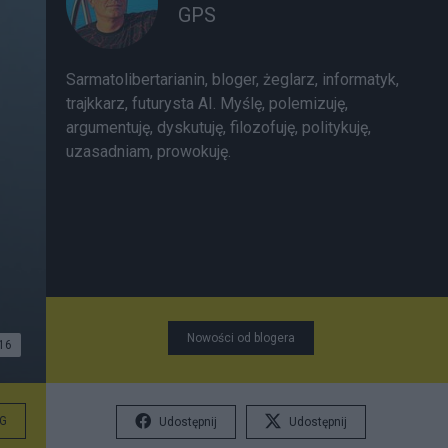
GPS
Sarmatolibertarianin, bloger, żeglarz, informatyk,
trajkkarz, futurysta AI. Myślę, polemizuję,
argumentuję, dyskutuję, filozofuję, politykuję,
uzasadniam, prowokuję.
Nowości od blogera
16
G
Udostępnij
Udostępnij