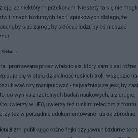
ieję, że niektórych przekonam. Niestety to się nie mogł
tw i innych bzdurnych teorii spiskowych dlatego, że
acani, by siać zamęt, by skłócać ludzi, by ośmieszać
dur.
Reklama
na i promowana przez właściciela, który sam pisał różne
wpisuje się w stałą działalność ruskich trolli wszędzie na
, oszukiwać czy manipulować - najważniejsze jest, by zas
w to, co wynika z rzetelnych badań naukowych, a z drugiej
Kto uwierzy w UFO, uwierzy też ruskim relacjom z frontu.
wierzy też w porządnie udokumentowane ruskie zbrodnie.
alizm, publikując różne fejki czy jawnie bzdurne teori