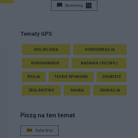
Skomentuj
16
Tematy GPS
SOCJOLOGIA
KONFEDERACJA
KORONAWIRUS
BADANIA I ROZWÓJ
ROSJA
TEORIE SPISKOWE
OSOBISTE
ŻEGLARSTWO
NAUKA
EDUKACJA
Piszą na ten temat
Rafał Woś