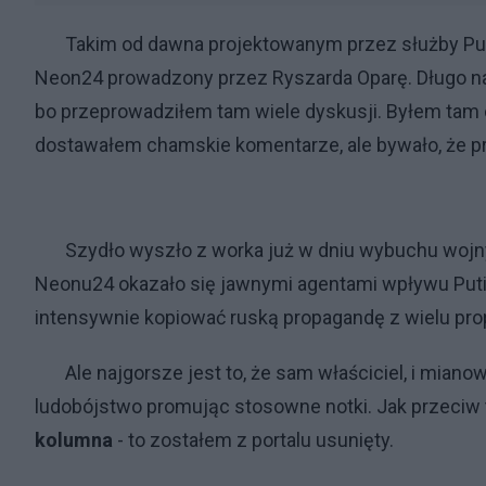
Takim od dawna projektowanym przez służby Putin
Neon24 prowadzony przez Ryszarda Oparę. Długo na 
bo przeprowadziłem tam wiele dyskusji. Byłem tam c
dostawałem chamskie komentarze, ale bywało, że p
Szydło wyszło z worka już w dniu wybuchu wojny 
Neonu24 okazało się jawnymi agentami wpływu Putina
intensywnie kopiować ruską propagandę z wielu proput
Ale najgorsze jest to, że sam właściciel, i mianowan
ludobójstwo promując stosowne notki. Jak przeciw
kolumna
- to zostałem z portalu usunięty.