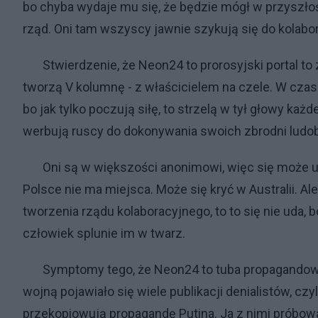
bo chyba wydaje mu się, że będzie mógł w przyszłoś
rząd. Oni tam wszyscy jawnie szykują się do kolabor
Stwierdzenie, że Neon24 to prorosyjski portal to z
tworzą V kolumnę - z właścicielem na czele. W czasi
bo jak tylko poczują siłę, to strzelą w tył głowy każd
werbują ruscy do dokonywania swoich zbrodni ludob
Oni są w większości anonimowi, więc się może ukryj
Polsce nie ma miejsca. Może się kryć w Australii. Ale
tworzenia rządu kolaboracyjnego, to to się nie uda, 
człowiek splunie im w twarz.
Symptomy tego, że Neon24 to tuba propagandowa ja
wojną pojawiało się wiele publikacji denialistów, czy
przekopiowują propagandę Putina. Ja z nimi próbow