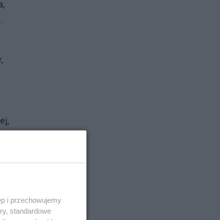
a,
.
,
ej,
ęp i przechowujemy
ory, standardowe