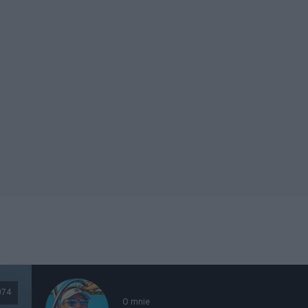
074
O mnie