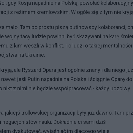
ci, gdy Rosja napadnie na Polskę, powołać kolaboracyjn
acji z reżimem kremlowskim. W ogóle się z tym nie kryją
a mało. Tam po prostu piszą putinowscy kolaboranci, on
e wojny tacy ludzie powinni być skazywani na karę śmier
emu z kim weszli w konflikt. To ludzi o takiej mentalności
ójstwa na Ukrainie.
ą, ale Ryszard Opara jest ogólnie znany i dla niego ju
 nawet jeśli Putin napadnie na Polskę i ściągnie Oparę do
bo nikt z nimi nie będzie współpracować - każdy uczciwy
kiejś trollowskiej organizacji były już dawno. Tam pr
li negacjonistów nauki. Dokładnie ci sami dziś
ałem dyskutować, wyjaśniać im dlaczego wiele