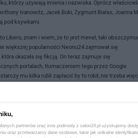
, którzy używają imienia i nazwiska. Oprócz właściciel
 Anthony Ivanowitz, Jacek Boki, Zygmunt Białas, Joanna M
ją pod ksywkami.
Libero, znam i wiem, że to jest menel, taki obszczymur
asie większej popularności Neonu24 zajmował się
tóra okazała się fikcją. On teraz zajmuje się
cznych portalach, tłumaczeniem tego przez Google
arczy mu kilka rubli zapłacić by to robił, nie trzeba więc
ublikacji może mu wskazywać oficer prowadzący.
niku,
fanych partnerów oraz inne podmioty z salon24.pl uzyskujemy dost
niu oraz przetwarzamy dane osobowe, takie jak unikalne identyfikat