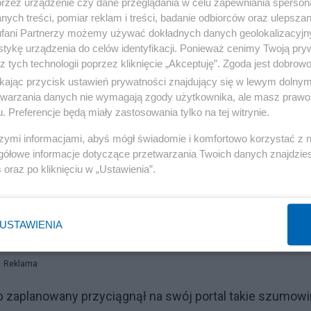
przez urządzenie czy dane przeglądania w celu zapewniania sperson
ych treści, pomiar reklam i treści, badanie odbiorców oraz ulepszan
fani Partnerzy możemy używać dokładnych danych geolokalizacyjn
tykę urządzenia do celów identyfikacji. Ponieważ cenimy Twoją pry
z tych technologii poprzez kliknięcie „Akceptuję”. Zgoda jest dobro
ikając przycisk ustawień prywatności znajdujący się w lewym dolny
etwarzania danych nie wymagają zgody użytkownika, ale masz prawo 
. Preferencje będą miały zastosowania tylko na tej witrynie.
szymi informacjami, abyś mógł świadomie i komfortowo korzystać z
gółowe informacje dotyczące przetwarzania Twoich danych znajdzi
s
oraz po kliknięciu w „Ustawienia”.
USTAWIENIA
Reklama
aplanowany przyciągnął na swój portal takie szumowi