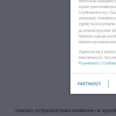
informacje wysyłane 
wybór spersonalizowan
Użytkownika my i Zau
skanować charakterys
zgodę na korzystanie 
ją zmienić/wycofać kl
Niektóre rodzaje prz
takiemu przetwarzaniu
Zapoznaj się z poniż
internetowych. Szcze
Prywatności
i
Cookie
PARTNERZY
Uważam, że Ryszard Opara świadomie i w sposób z