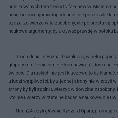
publikowanych tam treści to fakenewsy. Miałem nadz
udać, bo oni najprawdopodobniej nie puszczali kłams
szczerze wierzą w te zabobony, ale po prostu są opł
naukowe argumenty, by ukrywać prawdę w potoku bz
Ta ich denialistyczna działalność, w pełni popiera
głupoty (np. że nie istnieje koronawirus), doskonale 
świecie. Dla ruskich nie jest kluczowe to by kłamać
u ludzi wątpliwości, by z jednej strony nie wierzyli 
strony by byli zdolni uwierzyć w dowolne zabobony. 
Kto nie uwierzy w rzetelne badania naukowe, nie u
Neon24, czyli głównie Ryszard Opara, promując deni