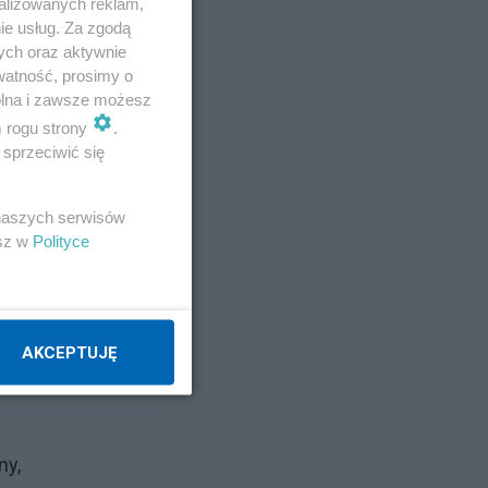
alizowanych reklam,
ie usług. Za zgodą
ych oraz aktywnie
watność, prosimy o
wolna i zawsze możesz
m rogu strony
.
sprzeciwić się
 naszych serwisów
esz w
Polityce
AKCEPTUJĘ
ny,