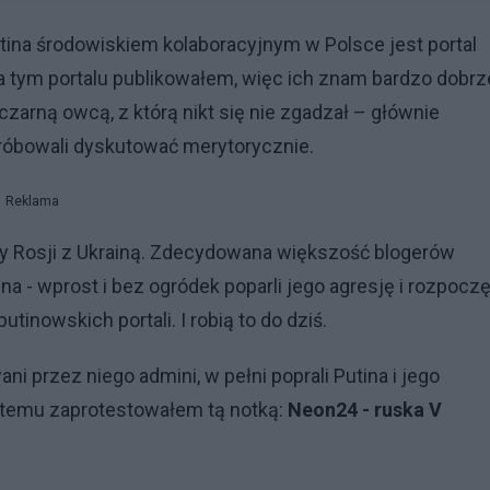
a środowiskiem kolaboracyjnym w Polsce jest portal
tym portalu publikowałem, więc ich znam bardzo dobrz
zarną owcą, z którą nikt się nie zgadzał – głównie
róbowali dyskutować merytorycznie.
Reklama
Rosji z Ukrainą. Zdecydowana większość blogerów
 - wprost i bez ogródek poparli jego agresję i rozpoczę
inowskich portali. I robią to do dziś.
i przez niego admini, w pełni poprali Putina i jego
 temu zaprotestowałem tą notką:
Neon24 - ruska V