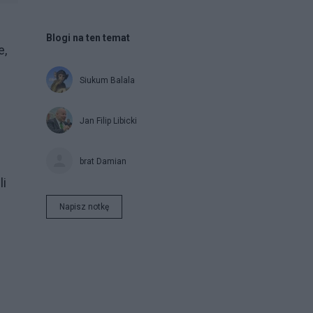
Blogi na ten temat
e,
Siukum Balala
Jan Filip Libicki
brat Damian
li
Napisz notkę