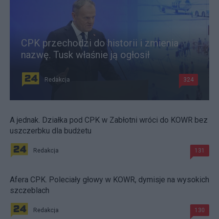
CPK przechodzi do historii i zmienia
nazwę. Tusk właśnie ją ogłosił
Redakcja
324
A jednak. Działka pod CPK w Zabłotni wróci do KOWR bez
uszczerbku dla budżetu
Redakcja
131
Afera CPK. Poleciały głowy w KOWR, dymisje na wysokich
szczeblach
Redakcja
130