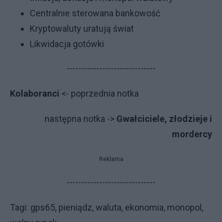
Centralnie sterowana bankowość
Kryptowaluty uratują świat
Likwidacja gotówki
------------------------------
Kolaboranci
<- poprzednia notka
następna notka ->
Gwałciciele, złodzieje i
mordercy
Reklama
------------------------------
Tagi: gps65, pieniądz, waluta, ekonomia, monopol,