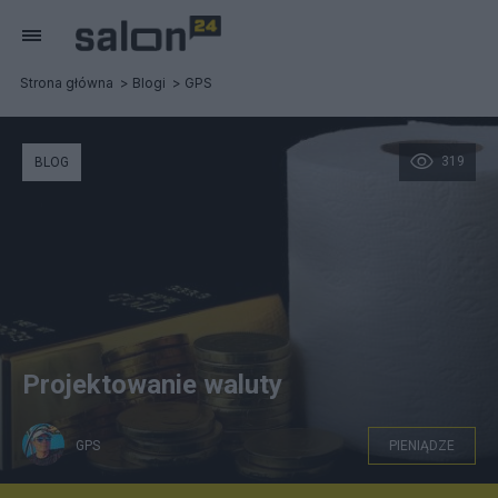
Strona główna
Blogi
GPS
319
BLOG
Projektowanie waluty
GPS
PIENIĄDZE