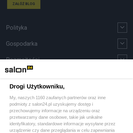
ZAŁÓŻ BLOG
Polityka
Gospodarka
Rozmaitości
Technologie
Drogi Użytkowniku,
Sport
My, naszych 1160 zaufanych partnerów oraz inne
podmioty z salon24.pl uzyskujemy dostęp i
Społeczeństwo
przechowujemy informacje na urządzeniu oraz
przetwarzamy dane osobowe, takie jak unikalne
Kultura
identyfikatory, standardowe informacje wysyłane przez
urządzenie czy dane przeglądania w celu zapewniania