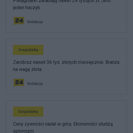
Pielęgniarki zarabiają nawet 24 tysiące zł. Jest
jeden haczyk
Redakcja
Gospodarka
Zarobisz nawet 36 tys. złotych miesięcznie. Branża
na wagę złota
Redakcja
Gospodarka
Ceny żywności nadal w górę. Ekonomiści studzą
optymizm