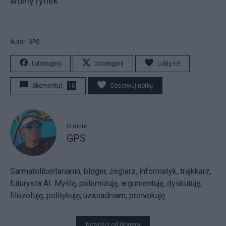
wolny rynek
Autor: GPS
Udostępnij
Udostępnij
Lubię to!
Skomentuj
16
Obserwuj notkę
O mnie
GPS
Sarmatolibertarianin, bloger, żeglarz, informatyk, trajkkarz,
futurysta AI. Myślę, polemizuję, argumentuję, dyskutuję,
filozofuję, politykuję, uzasadniam, prowokuję.
Nowości od blogera