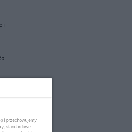
o i
ób
Nikt
ne
ęp i przechowujemy
ory, standardowe