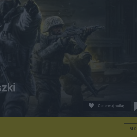
szki
Obserwuj notkę
BLO