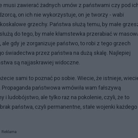
ie musi zawierać żadnych umów z państwami czy pod ic
dzorcą, on ich nie wykorzystuje, on je tworzy - wabi
elkoskalowe grzechy. Państwa służą temu, by małe grzes
a służą do tego, by małe kłamstewka przerabiać w masow
le gdy je zorganizuje państwo, to robi z tego grzech
go świadectwa przez państwa na dużą skalę. Najlepiej
aństwa są najjaskrawiej widoczne.
e sami to poznać po sobie. Wiecie, że istnieje, wiecie
egacie. Propaganda państwowa wmówiła wam fałszywą
i ludobójstwo, ale tylko raz na pokolenie, czyli, że to
 brak państwa, czyli permanentne, stałe wojenki każdego
Reklama