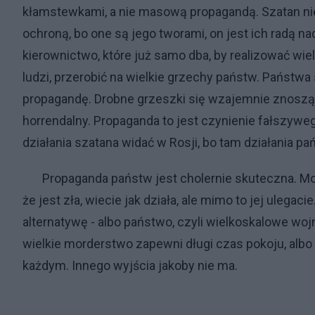
kłamstewkami, a nie masową propagandą. Szatan n
ochroną, bo one są jego tworami, on jest ich radą na
kierownictwo, które już samo dba, by realizować wi
ludzi, przerobić na wielkie grzechy państw. Państw
propagandę. Drobne grzeszki się wzajemnie znoszą, a
horrendalny. Propaganda to jest czynienie fałszywe
działania szatana widać w Rosji, bo tam działania p
Propaganda państw jest cholernie skuteczna. Możeci
że jest zła, wiecie jak działa, ale mimo to jej ul
alternatywę - albo państwo, czyli wielkoskalowe wojny 
wielkie morderstwo zapewni długi czas pokoju, albo
każdym. Innego wyjścia jakoby nie ma.