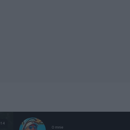
314
O mnie