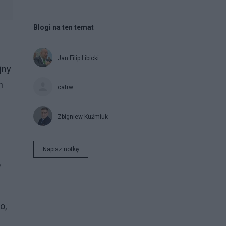
Blogi na ten temat
Jan Filip Libicki
jny
m
catrw
Zbigniew Kuźmiuk
Napisz notkę
o
o,