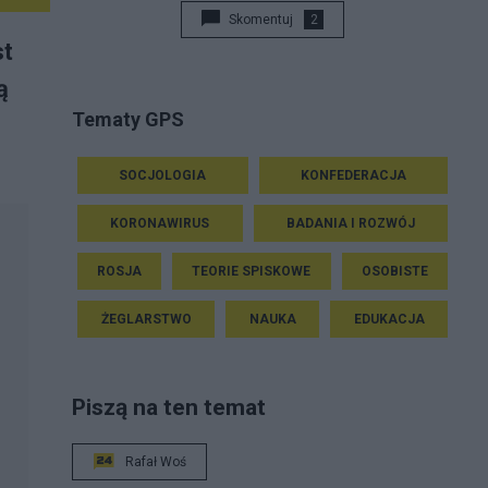
Skomentuj
2
st
ą
Tematy GPS
SOCJOLOGIA
KONFEDERACJA
KORONAWIRUS
BADANIA I ROZWÓJ
ROSJA
TEORIE SPISKOWE
OSOBISTE
ŻEGLARSTWO
NAUKA
EDUKACJA
Piszą na ten temat
Rafał Woś