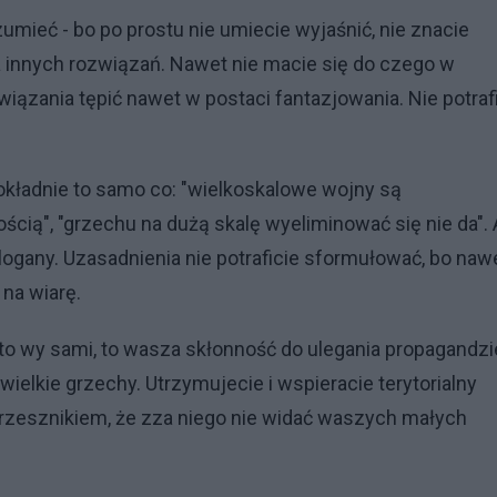
mieć - bo po prostu nie umiecie wyjaśnić, nie znacie
ma innych rozwiązań. Nawet nie macie się do czego w
wiązania tępić nawet w postaci fantazjowania. Nie potraf
kładnie to samo co: "wielkoskalowe wojny są
cią", "grzechu na dużą skalę wyeliminować się nie da". 
slogany. Uzasadnienia nie potraficie sformułować, bo naw
 na wiarę.
wy sami, to wasza skłonność do ulegania propagandzi
elkie grzechy. Utrzymujecie i wspieracie terytorialny
 grzesznikiem, że zza niego nie widać waszych małych