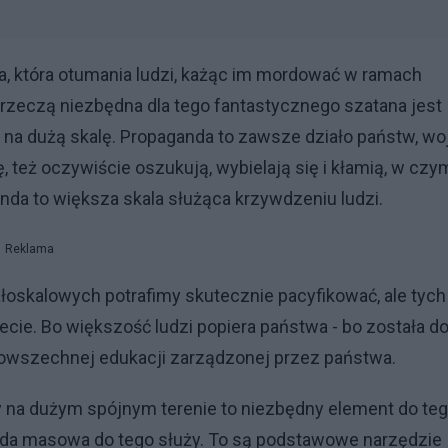
, która otumania ludzi, każąc im mordować w ramach
że rzeczą niezbędna dla tego fantastycznego szatana jest
 na dużą skalę. Propaganda to zawsze działo państw, wo
, też oczywiście oszukują, wybielają się i kłamią, w czy
anda to większa skala służąca krzywdzeniu ludzi.
Reklama
oskalowych potrafimy skutecznie pacyfikować, ale tych
ie. Bo większość ludzi popiera państwa - bo została d
owszechnej edukacji zarządzonej przez państwa.
a dużym spójnym terenie to niezbędny element do teg
anda masowa do tego służy. To są podstawowe narzędzie