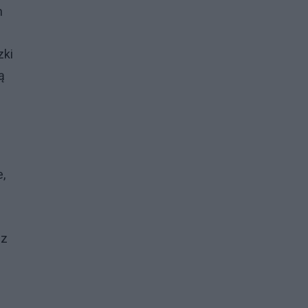
h
zki
ą
,
 z