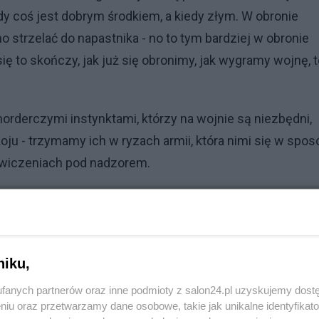
edy coś jest dobrym środkiem, a kiedy złym. W obronie
o strzelać do napastnika - no to tym bardziej w obronie
ię to skończy, jak już się obronimy, jak wygramy wojnę, t
orderczymi instynktami, którzy na wojnie są niezbędni,
oju - trzymamy ich w ryzach armii, która nimi się w spos
 ćwiczeniach pod nadzorem.
iennikarzy znających do perfekcji fach oszukiwania,
niezbędni, nie potrafimy spacyfikować w czasie pokoju. 
lityka to przedłużenie wojny, bo wojna wciąż trwa w
niku,
icza, a co gorsze używana jest też w wojnie domowej.
m nadzorem i to co piszą powinno być wyraźnie oznakowa
fanych partnerów oraz inne podmioty z salon24.pl uzyskujemy dost
niu oraz przetwarzamy dane osobowe, takie jak unikalne identyfikat