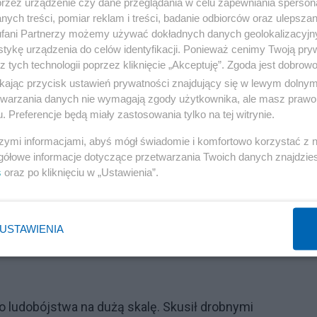
przez urządzenie czy dane przeglądania w celu zapewniania sperson
ych treści, pomiar reklam i treści, badanie odbiorców oraz ulepszan
Reklama
fani Partnerzy możemy używać dokładnych danych geolokalizacyjn
tykę urządzenia do celów identyfikacji. Ponieważ cenimy Twoją pry
wojny się już nie opłacają - nie tylko zniewalanie prze
z tych technologii poprzez kliknięcie „Akceptuję”. Zgoda jest dobro
z propagandę. Tak samo jak sterroryzowany niewolnik nie
ikając przycisk ustawień prywatności znajdujący się w lewym dolny
etwarzania danych nie wymagają zgody użytkownika, ale masz prawo 
t dobry. Ale nie od zawsze tak było - wynika to ze
. Preferencje będą miały zastosowania tylko na tej witrynie.
chnologicznemu. Pisałem o tym w poprzednich notkach.
szymi informacjami, abyś mógł świadomie i komfortowo korzystać z
gółowe informacje dotyczące przetwarzania Twoich danych znajdzi
ęc i masowa propaganda zaniknie. Największym wrog
s
oraz po kliknięciu w „Ustawienia”.
zestaje się opłacać. Ale to jeszcze musi potrwać - jedyne
zagłady poprzez wielkoskalowy konflikt jądrowy, do któ
 ciągu najbliższego ćwierćwiecza - albo ludzkość ulegni
USTAWIENIA
ńskich państw - innej drogi już nie ma. Jak się uda, to
 ludobójstwa na dużą skalę. Skusił drobnymi