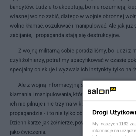
bandytów. Ludzie to akceptują, bo nie rozumieją, ki
własnej wolno zabić, dlatego w wojnie obronnej woln
wolno kłamać, oszukiwać i manipulować. Ale jak już s
zabijanie, i propaganda stają się destrukcyjne.
Z wojną militarną sobie poradziliśmy, bo ludzi z m
czyli żołnierzy, potrafimy spacyfikować w czasie pok
specjalny opiekuje i wyzwala ich instynkty tylko na
Ale z wojną informacyjną sobie nie radzimy, bo dz
kłamania i manipulowania, którzy w czasie wojny są 
ich nie pilnuje i nie trzyma w koszarach. Dlatego po
Drogi Użytkow
propagandzie - i to nie tylko obronna, ale i napastn
Dziennikarze jak żołnierze, powinni być pod ścisły
My, naszych 1162 zau
informacje na urządze
jako ćwiczenia.