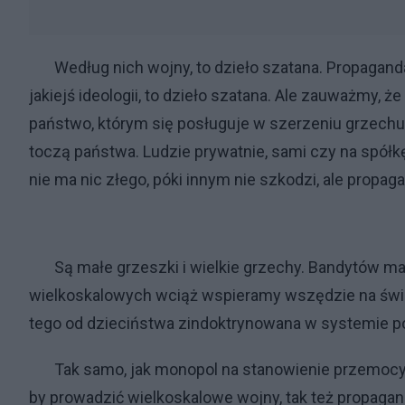
Według nich wojny, to dzieło szatana. Propaganda
jakiejś ideologii, to dzieło szatana. Ale zauważmy, 
państwo, którym się posługuje w szerzeniu grzechu
toczą państwa. Ludzie prywatnie, sami czy na spółkę
nie ma nic złego, póki innym nie szkodzi, ale propag
Są małe grzeszki i wielkie grzechy. Bandytów mał
wielkoskalowych wciąż wspieramy wszędzie na świec
tego od dzieciństwa zindoktrynowana w systemie p
Tak samo, jak monopol na stanowienie przemocy n
by prowadzić wielkoskalowe wojny, tak też propag