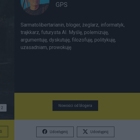
GPS
Sarmatolibertarianin, bloger, żeglarz, informatyk,
trajkkarz, futurysta AI. Myślę, polemizuję,
argumentuję, dyskutuję, filozofuję, politykuję,
uzasadniam, prowokuję.
Nowości od blogera
2
G
Udostępnij
Udostępnij