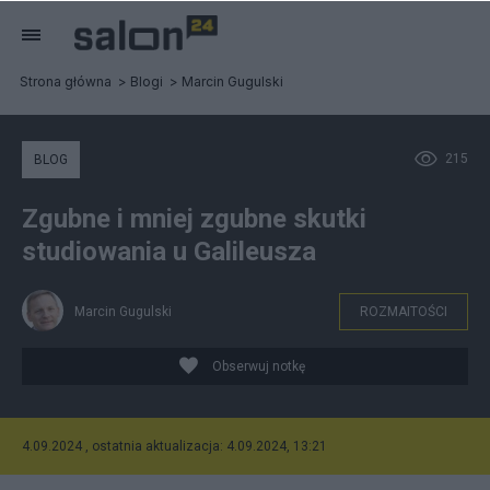
Strona główna
Blogi
Marcin Gugulski
215
BLOG
Zgubne i mniej zgubne skutki
studiowania u Galileusza
Marcin Gugulski
ROZMAITOŚCI
Obserwuj notkę
4.09.2024 , ostatnia aktualizacja: 4.09.2024, 13:21