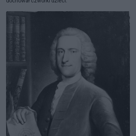
dochował czwórki dzieci.