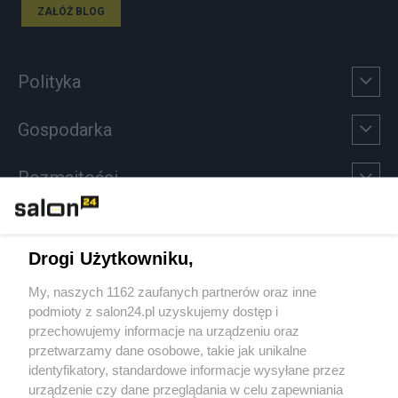
ZAŁÓŻ BLOG
Polityka
Gospodarka
Rozmaitości
Technologie
Drogi Użytkowniku,
Sport
My, naszych 1162 zaufanych partnerów oraz inne
podmioty z salon24.pl uzyskujemy dostęp i
Społeczeństwo
przechowujemy informacje na urządzeniu oraz
przetwarzamy dane osobowe, takie jak unikalne
Kultura
identyfikatory, standardowe informacje wysyłane przez
urządzenie czy dane przeglądania w celu zapewniania