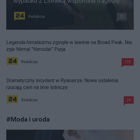
wypadku z Litewką wspomina tragedię
Redakcja
22
Legenda himalaizmu zginęła w lawinie na Broad Peak. Nie
żyje Nirmal "Nimsdai” Purja
Redakcja
132
Dramatyczny incydent w Ryanairze. Nowe ustalenia
rzucają cień na linie lotnicze
Redakcja
29
#
Moda i uroda