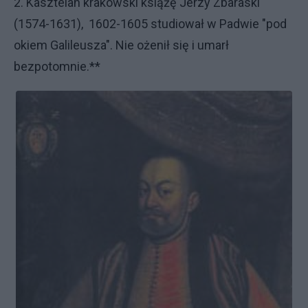
2. Kasztelan krakowski książę Jerzy Zbaraski
(1574-1631), 1602-1605 studiował w Padwie "pod
okiem Galileusza". Nie ożenił się i umarł
bezpotomnie.**