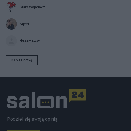
Stary Wyjadacz
report
threeme-ww
Napisz notkę
Podziel się swoją opinią