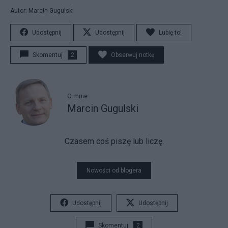
Autor: Marcin Gugulski
Udostępnij
Udostępnij
Lubię to!
Skomentuj
2
Obserwuj notkę
O mnie
Marcin Gugulski
Czasem coś piszę lub liczę.
Nowości od blogera
Udostępnij
Udostępnij
Skomentuj
2