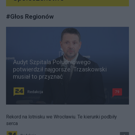
#
Głos Regionów
Audyt Szpitala Południowego
potwierdził najgorsze. Trzaskowski
musiał to przyznać
Redakcja
79
Rekord na lotnisku we Wrocławiu. Te kierunki podbiły
serca