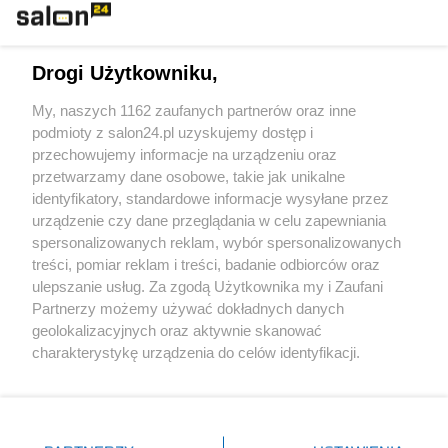
Technologie
Drogi Użytkowniku,
Sport
My, naszych 1162 zaufanych partnerów oraz inne
podmioty z salon24.pl uzyskujemy dostęp i
Społeczeństwo
przechowujemy informacje na urządzeniu oraz
przetwarzamy dane osobowe, takie jak unikalne
Kultura
identyfikatory, standardowe informacje wysyłane przez
urządzenie czy dane przeglądania w celu zapewniania
spersonalizowanych reklam, wybór spersonalizowanych
treści, pomiar reklam i treści, badanie odbiorców oraz
ulepszanie usług. Za zgodą Użytkownika my i Zaufani
X
Facebook
Instagram
Youtube
Partnerzy możemy używać dokładnych danych
geolokalizacyjnych oraz aktywnie skanować
charakterystykę urządzenia do celów identyfikacji.
Web Content Media sp. z o. o. © 2022
Ponieważ cenimy Twoją prywatność, prosimy o zgodę na
korzystanie z tych technologii poprzez kliknięcie
„Akceptuję”. Zgoda jest dobrowolna i zawsze możesz ją
Pomoc
O nas
Praca
Reklama
Kontakt
zmienić/wycofać klikając przycisk ustawień prywatności