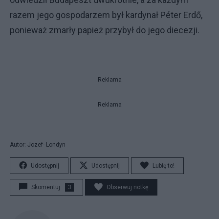
razem jego gospodarzem był kardynał Péter Erdő,
ponieważ zmarły papież przybył do jego diecezji.
Reklama
Reklama
Autor: Jozef- Londyn
Udostępnij
Udostępnij
Lubię to!
Skomentuj
3
Obserwuj notkę