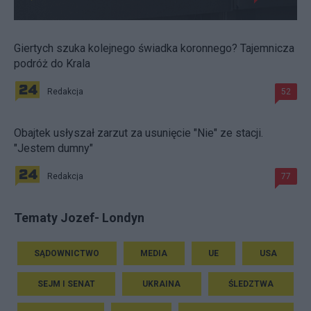
Giertych szuka kolejnego świadka koronnego? Tajemnicza
podróż do Krala
Redakcja
52
Obajtek usłyszał zarzut za usunięcie "Nie" ze stacji.
"Jestem dumny"
Redakcja
77
Tematy Jozef- Londyn
SĄDOWNICTWO
MEDIA
UE
USA
SEJM I SENAT
UKRAINA
ŚLEDZTWA