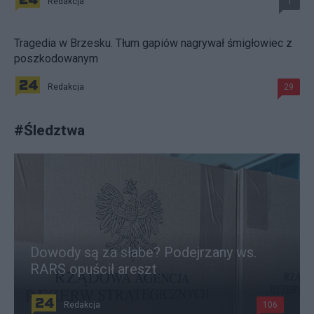
Redakcja
1
Tragedia w Brzesku. Tłum gapiów nagrywał śmigłowiec z
poszkodowanym
Redakcja
29
#
Śledztwa
Dowody są za słabe? Podejrzany ws.
RARS opuścił areszt
Redakcja
106