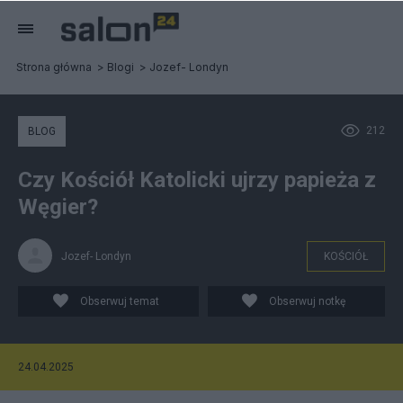
Strona główna
Blogi
Jozef- Londyn
212
BLOG
Czy Kościół Katolicki ujrzy papieża z
Węgier?
Jozef- Londyn
KOŚCIÓŁ
Obserwuj temat
Obserwuj notkę
24.04.2025