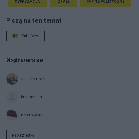
CYFRYZACJA
IZRAEL
PARTIE POLITYCZNE
Piszą na ten temat
Rafał Woś
Blogi na ten temat
Jan Filip Libicki
brat Damian
Beret w akcji
Napisz notkę