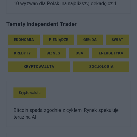
10 wyzwań dla Polski na najbliższą dekadę cz.1
Tematy Independent Trader
EKONOMIA
PIENIĄDZE
GIEŁDA
ŚWIAT
KREDYTY
BIZNES
USA
ENERGETYKA
KRYPTOWALUTA
SOCJOLOGIA
Kryptowaluta
Bitcoin spada zgodnie z cyklem. Rynek spekuluje
teraz na AI