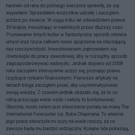
harówki od rana do późnego wieczora sprawiły, że się
wypaliłem. Sprzedałem wszystkie udziały i zacząłem
jeździć po świecie. W ciągu kilku lat odwiedziłem prawie
30 krajów, mieszkając w niektórych przez dłuższy czas.
Poznawanie innych kultur w fantastyczny sposób otwiera
umysł oraz rzuca całkiem nowe spojrzenie na otaczającą
nas rzeczywistość. Inwestowaniem zajmowałem się
równolegle do pracy zawodowej, aby w rozsądny sposób
zagospodarowywać nadwyżki. Jednak dopiero od 2008
roku zacząłem intensywnie uczyć się, poznając prawa
rządzące rynkami finansowymi. Pierwsze artykuły na
łamach bloga zacząłem pisać, aby usystematyzować
swoją wiedzę. Z czasem jednak okazało się, że to co
robię przyciąga wiele osób i należy to kontynuować.
Obecnie, moim celem jest stworzenie portalu na miarę The
International Forecaster ś.p. Boba Chapmana. To właśnie
jego praca otworzyła mi oczy na wiele rzeczy, za co
zawsze będę mu bardzo wdzięczny. Kolejne lata pokazują,