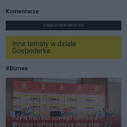
Komentarze
POKAŻ KOMENTARZE (10)
Inne tematy w dziale
Gospodarka
#
Biznes
PZPN traci kluczowego sponsora.
Brzoska i InPost kończą długi etap