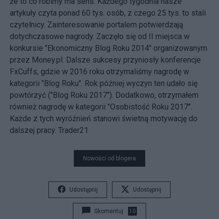
że to co robimy ma sens. Każdego tygodnia nasze
artykuły czyta ponad 60 tys. osób, z czego 25 tys. to stali
czytelnicy. Zainteresowanie portalem potwierdzają
dotychczasowe nagrody. Zaczęło się od II miejsca w
konkursie "Ekonomiczny Blog Roku 2014" organizowanym
przez Money.pl. Dalsze sukcesy przyniosły konferencje
FxCuffs, gdzie w 2016 roku otrzymaliśmy nagrodę w
kategorii "Blog Roku". Rok później wyczyn ten udało się
powtórzyć ("Blog Roku 2017"). Dodatkowo, otrzymałem
również nagrodę w kategorii "Osobistość Roku 2017".
Każde z tych wyróźnień stanowi świetną motywację do
dalszej pracy. Trader21
Nowości od blogera
Udostępnij
Udostępnij
Skomentuj
10