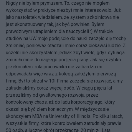
Nigdy nie byłem prymusem. To, czego nie mogłem
wykorzystać w praktyce niezbyt mnie interesowało. Już
jako nastolatek wiedziałem, że system szkolnictwa nie
jest skonstruowany tak, jak być powinien. Byłem
prawdziwym utrapieniem dla nauczycieli :) W trakcie
studiów na UW moje podejście do nauki zaczęło się trochę
zmieniać, ponieważ otaczali mnie coraz ciekawsi ludzie. Z
uczelni nie skorzystałem jednak zbyt wiele, gdyż sytuacja
zmusiła mnie do nagłego podjęcia pracy. Jak się szybko
przekonałem, rola pracownika nie za bardzo mi
odpowiadała więc wraz z kolegą założyłem pierwszą
firmę. Był to strzał w 10! Firma zaczęła się rozwijać, a my
zatrudnialiśmy coraz więcej osób. W ciągu pięciu lat
przeszliśmy od gwałtownego rozwoju, przez
kontrolowany chaos, aż do ładu korporacyjnego, który
okazał się być złem koniecznym. W międzyczasie
ukończyłem MBA na University of Illinois. Po kilku latach,
wszystkie firmy, które kontrolowałem zatrudniały prawie
50 osób, a łączny obrót przekraczał 20 mln zł. Lata