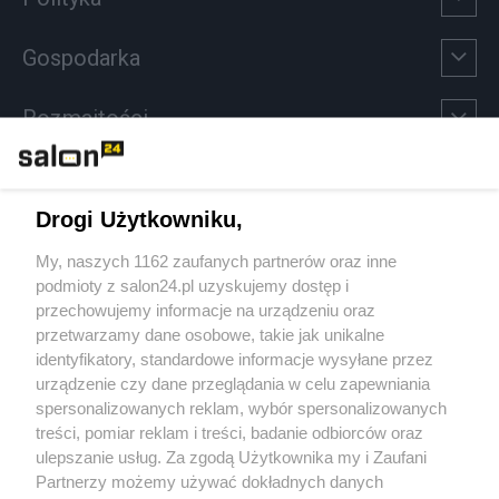
Gospodarka
Rozmaitości
Technologie
Drogi Użytkowniku,
Sport
My, naszych 1162 zaufanych partnerów oraz inne
podmioty z salon24.pl uzyskujemy dostęp i
Społeczeństwo
przechowujemy informacje na urządzeniu oraz
przetwarzamy dane osobowe, takie jak unikalne
Kultura
identyfikatory, standardowe informacje wysyłane przez
urządzenie czy dane przeglądania w celu zapewniania
spersonalizowanych reklam, wybór spersonalizowanych
treści, pomiar reklam i treści, badanie odbiorców oraz
ulepszanie usług. Za zgodą Użytkownika my i Zaufani
X
Facebook
Instagram
Youtube
Partnerzy możemy używać dokładnych danych