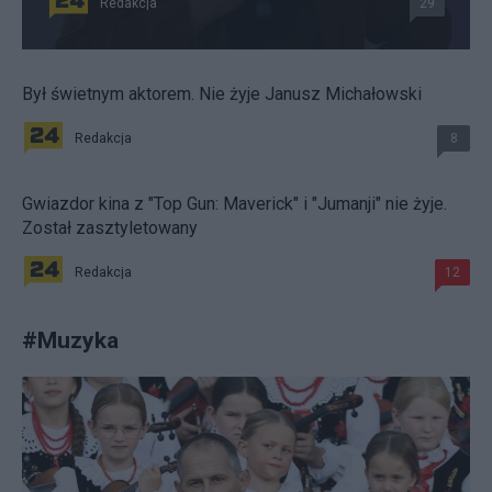
Redakcja
29
Był świetnym aktorem. Nie żyje Janusz Michałowski
Redakcja
8
Gwiazdor kina z "Top Gun: Maverick" i "Jumanji" nie żyje.
Został zasztyletowany
Redakcja
12
#
Muzyka