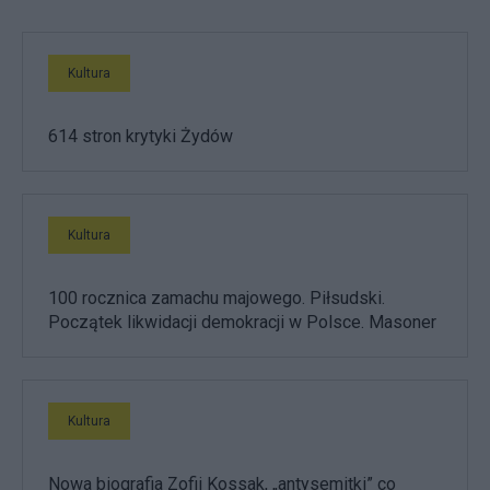
Kultura
614 stron krytyki Żydów
Kultura
100 rocznica zamachu majowego. Piłsudski.
Początek likwidacji demokracji w Polsce. Masoner
Kultura
Nowa biografia Zofii Kossak, „antysemitki” co