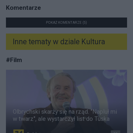
Komentarze
POKAŻ KOMENTARZE (5)
Inne tematy w dziale
Kultura
#
Film
Olbrychski skarży się na rząd. "Napluł mi
w twarz", ale wystarczył list do Tuska