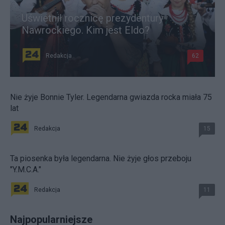
Uświetnił rocznicę prezydentury
Nawrockiego. Kim jest Eldo?
Redakcja
62
Nie żyje Bonnie Tyler. Legendarna gwiazda rocka miała 75
lat
Redakcja
15
Ta piosenka była legendarna. Nie żyje głos przeboju
"Y.M.C.A."
Redakcja
11
Najpopularniejsze