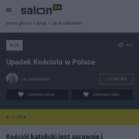
Strona główna
Blogi
Jan Bodakowski
423
BLOG
Upadek Kościoła w Polsce
Jan Bodakowski
LITERATURA
Obserwuj temat
Obserwuj notkę
21.11.2024
Kościół katolicki jest sprawnie i