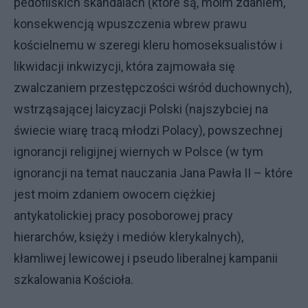
pedofilskich skandalach (które są, moim zdaniem,
konsekwencją wpuszczenia wbrew prawu
kościelnemu w szeregi kleru homoseksualistów i
likwidacji inkwizycji, która zajmowała się
zwalczaniem przestępczości wśród duchownych),
wstrząsającej laicyzacji Polski (najszybciej na
świecie wiarę tracą młodzi Polacy), powszechnej
ignorancji religijnej wiernych w Polsce (w tym
ignorancji na temat nauczania Jana Pawła II – które
jest moim zdaniem owocem ciężkiej
antykatolickiej pracy posoborowej pracy
hierarchów, księży i mediów klerykalnych),
kłamliwej lewicowej i pseudo liberalnej kampanii
szkalowania Kościoła.