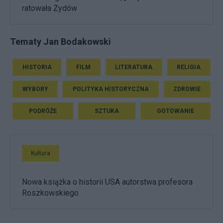
ratowała Żydów
Tematy Jan Bodakowski
HISTORIA
FILM
LITERATURA
RELIGIA
WYBORY
POLITYKA HISTORYCZNA
ZDROWIE
PODRÓŻE
SZTUKA
GOTOWANIE
Kultura
Nowa książka o historii USA autorstwa profesora
Roszkowskiego