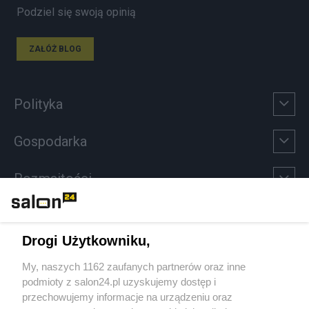
Podziel się swoją opinią
ZAŁÓŻ BLOG
Polityka
Gospodarka
Rozmaitości
Technologie
Drogi Użytkowniku,
Sport
My, naszych 1162 zaufanych partnerów oraz inne
podmioty z salon24.pl uzyskujemy dostęp i
Społeczeństwo
przechowujemy informacje na urządzeniu oraz