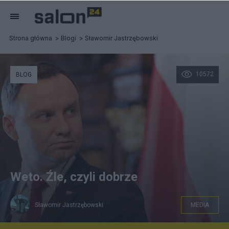
Strona główna
Blogi
Sławomir Jastrzębowski
10572
BLOG
Weto. Źle, czyli dobrze
Sławomir Jastrzębowski
MEDIA
Andrzej Duda, prezydent. Fot. KPRP