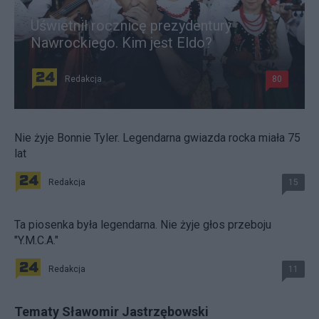
Uświetnił rocznicę prezydentury
Nawrockiego. Kim jest Eldo?
Redakcja
80
Nie żyje Bonnie Tyler. Legendarna gwiazda rocka miała 75
lat
Redakcja
15
Ta piosenka była legendarna. Nie żyje głos przeboju
"Y.M.C.A."
Redakcja
11
Tematy Sławomir Jastrzębowski