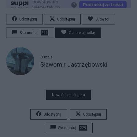
Udostępnij
Udostępnij
Lubię to!
Skomentuj
229
Obserwuj notkę
O mnie
Sławomir Jastrzębowski
Nowości od blogera
Udostępnij
Udostępnij
Skomentuj
229