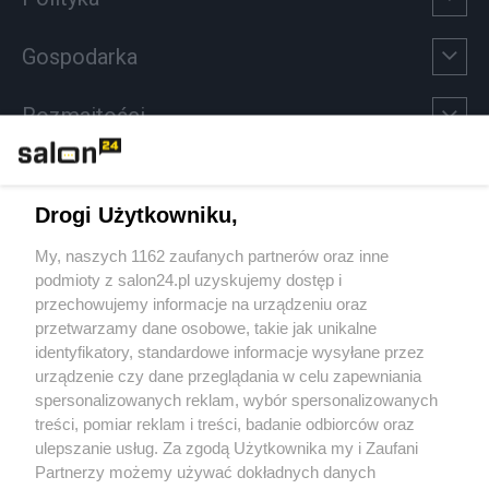
Gospodarka
Rozmaitości
Technologie
Drogi Użytkowniku,
Sport
My, naszych 1162 zaufanych partnerów oraz inne
podmioty z salon24.pl uzyskujemy dostęp i
Społeczeństwo
przechowujemy informacje na urządzeniu oraz
przetwarzamy dane osobowe, takie jak unikalne
Kultura
identyfikatory, standardowe informacje wysyłane przez
urządzenie czy dane przeglądania w celu zapewniania
spersonalizowanych reklam, wybór spersonalizowanych
treści, pomiar reklam i treści, badanie odbiorców oraz
ulepszanie usług. Za zgodą Użytkownika my i Zaufani
X
Facebook
Instagram
Youtube
Partnerzy możemy używać dokładnych danych