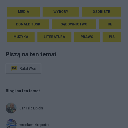
MEDIA
WYBORY
OSOBISTE
DONALD TUSK
SĄDOWNICTWO
UE
MUZYKA
LITERATURA
PRAWO
PIS
Piszą na ten temat
Rafał Woś
Blogi na ten temat
Jan Filip Libicki
wroclawskireporter