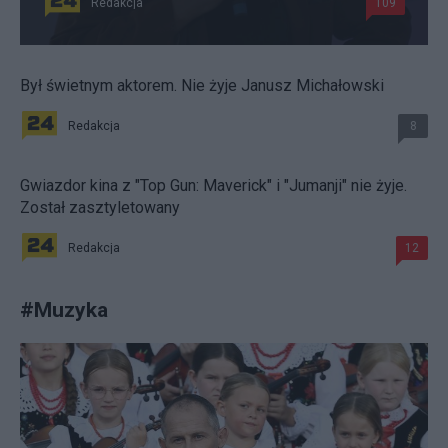
Redakcja
109
Był świetnym aktorem. Nie żyje Janusz Michałowski
Redakcja
8
Gwiazdor kina z "Top Gun: Maverick" i "Jumanji" nie żyje.
Został zasztyletowany
Redakcja
12
#
Muzyka