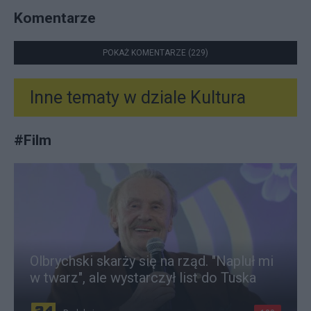
Komentarze
POKAŻ KOMENTARZE (229)
Inne tematy w dziale
Kultura
#
Film
Olbrychski skarży się na rząd. "Napluł mi
w twarz", ale wystarczył list do Tuska