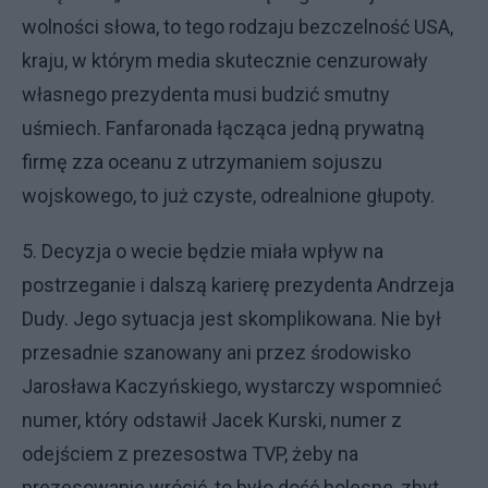
wolności słowa, to tego rodzaju bezczelność USA,
kraju, w którym media skutecznie cenzurowały
własnego prezydenta musi budzić smutny
uśmiech. Fanfaronada łącząca jedną prywatną
firmę zza oceanu z utrzymaniem sojuszu
wojskowego, to już czyste, odrealnione głupoty.
5. Decyzja o wecie będzie miała wpływ na
postrzeganie i dalszą karierę prezydenta Andrzeja
Dudy. Jego sytuacja jest skomplikowana. Nie był
przesadnie szanowany ani przez środowisko
Jarosława Kaczyńskiego, wystarczy wspomnieć
numer, który odstawił Jacek Kurski, numer z
odejściem z prezesostwa TVP, żeby na
prezesowanie wrócić, to było dość bolesne, zbyt