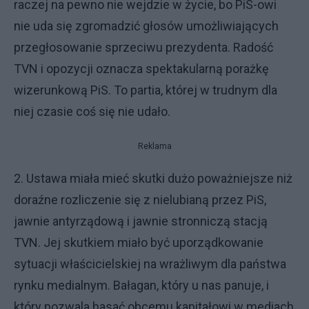
raczej na pewno nie wejdzie w życie, bo PiS-owi
nie uda się zgromadzić głosów umożliwiających
przegłosowanie sprzeciwu prezydenta. Radość
TVN i opozycji oznacza spektakularną porażkę
wizerunkową PiS. To partia, której w trudnym dla
niej czasie coś się nie udało.
Reklama
2. Ustawa miała mieć skutki dużo poważniejsze niż
doraźne rozliczenie się z nielubianą przez PiS,
jawnie antyrządową i jawnie stronniczą stacją
TVN. Jej skutkiem miało być uporządkowanie
sytuacji właścicielskiej na wrażliwym dla państwa
rynku medialnym. Bałagan, który u nas panuje, i
który pozwala hasać obcemu kapitałowi w mediach