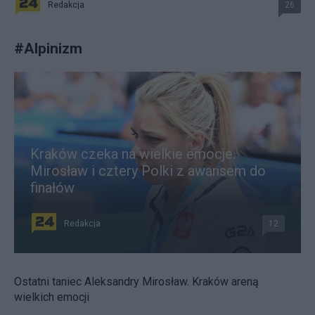
Redakcja
26
#
Alpinizm
Kraków czeka na wielkie emocje.
Mirosław i cztery Polki z awansem do
finałów
Redakcja
12
Ostatni taniec Aleksandry Mirosław. Kraków areną
wielkich emocji