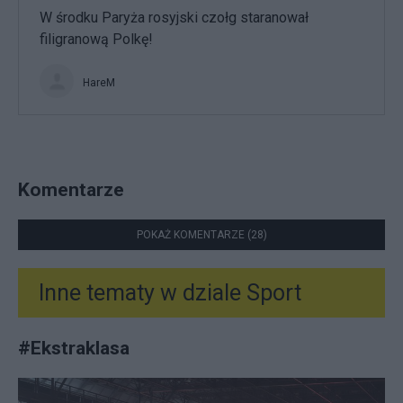
W środku Paryża rosyjski czołg staranował
filigranową Polkę!
HareM
Komentarze
POKAŻ KOMENTARZE (28)
Inne tematy w dziale
Sport
#
Ekstraklasa