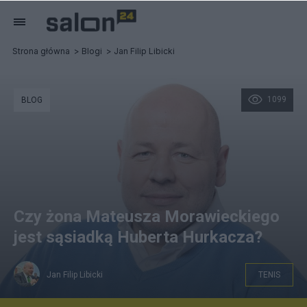
Strona główna
Blogi
Jan Filip Libicki
1099
BLOG
Czy żona Mateusza Morawieckiego
jest sąsiadką Huberta Hurkacza?
Jan Filip Libicki
TENIS
fot. Piotr Łysakowski