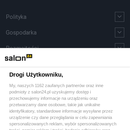
Polityka
Gospodarka
Rozmaitości
Technologie
Drogi Użytkowniku,
Sport
My, naszych 1162 zaufanych partnerów oraz inne
podmioty z salon24.pl uzyskujemy dostęp i
Społeczeństwo
przechowujemy informacje na urządzeniu oraz
przetwarzamy dane osobowe, takie jak unikalne
Kultura
identyfikatory, standardowe informacje wysyłane przez
urządzenie czy dane przeglądania w celu zapewniania
spersonalizowanych reklam, wybór spersonalizowanych
treści, pomiar reklam i treści, badanie odbiorców oraz