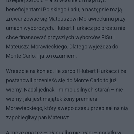
to lepiej zarobić – a to właśnie ci mają być
beneficjentami Polskiego Ładu, a następnie mają
zrewanżować się Mateuszowi Morawieckimu przy
urnach wyborczych. Hubert Hurkacz po prostu nie
chce finansować przyszłych wyborców PiSu i
Mateusza Morawieckiego. Dlatego wyjeżdża do
Monte Carlo. I ja to rozumiem.
Wreszcie na koniec. Ile zarobił Hubert Hurkacz i że
postanowił przenieść się do Monte Carlo to już
wiemy. Nadal jednak - mimo usilnych starań – nie
wiemy jaki jest majątek żony premiera
Morawieckiego, który swego czasu przepisał na nią
zapobiegliwy pan Mateusz.
A może ona też – płaci, albo nie płaci – podatki w