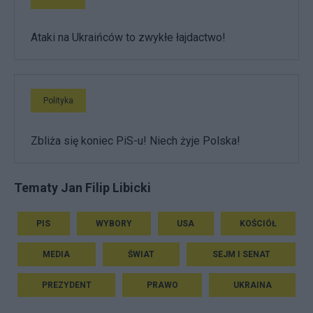
Ataki na Ukraińców to zwykłe łajdactwo!
Polityka
Zbliża się koniec PiS-u! Niech żyje Polska!
Tematy Jan Filip Libicki
PIS
WYBORY
USA
KOŚCIÓŁ
MEDIA
ŚWIAT
SEJM I SENAT
PREZYDENT
PRAWO
UKRAINA