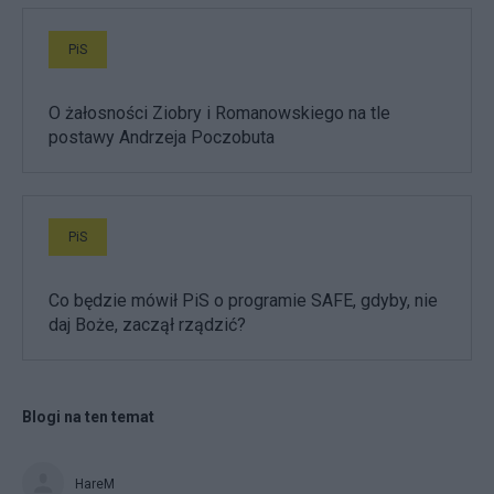
PiS
O żałosności Ziobry i Romanowskiego na tle
postawy Andrzeja Poczobuta
PiS
Co będzie mówił PiS o programie SAFE, gdyby, nie
daj Boże, zaczął rządzić?
Blogi na ten temat
HareM