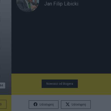
Jan Filip Libicki
Nowości od blogera
44
G
Udostępnij
Udostępnij