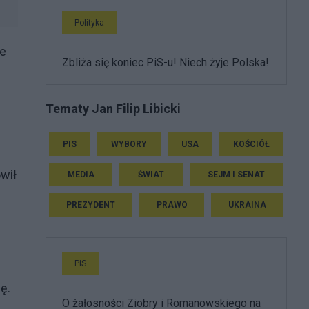
Polityka
le
Zbliża się koniec PiS-u! Niech żyje Polska!
Tematy Jan Filip Libicki
PIS
WYBORY
USA
KOŚCIÓŁ
wił
MEDIA
ŚWIAT
SEJM I SENAT
PREZYDENT
PRAWO
UKRAINA
PiS
ę.
O żałosności Ziobry i Romanowskiego na