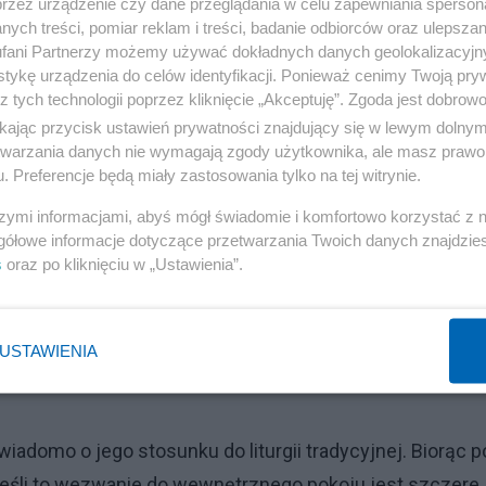
przez urządzenie czy dane przeglądania w celu zapewniania sperson
tórym wyszedł na balkon bazyliki świętego Piotra. Wśród
ych treści, pomiar reklam i treści, badanie odbiorców oraz ulepszan
fani Partnerzy możemy używać dokładnych danych geolokalizacyjn
udzały przez lata buty papieża Franciszka. Tradycyjnie
tykę urządzenia do celów identyfikacji. Ponieważ cenimy Twoją pry
zwyczajne, rozdeptane. Miał je nawet w trumnie. Więc
z tych technologii poprzez kliknięcie „Akceptuję”. Zgoda jest dobro
ką czy będzie to otwarcie na świat, ale z poszanowani
ikając przycisk ustawień prywatności znajdujący się w lewym dolny
etwarzania danych nie wymagają zgody użytkownika, ale masz prawo 
i papież Leon XIV?
. Preferencje będą miały zastosowania tylko na tej witrynie.
Reklama
szymi informacjami, abyś mógł świadomie i komfortowo korzystać z
gółowe informacje dotyczące przetwarzania Twoich danych znajdzi
em. Mógł więc przecież robić karierę w spokojnym,
s
oraz po kliknięciu w „Ustawienia”.
. Jeśli dołożyć do tego, wiele ciepłych słów o papieżu
pieniu, to to jest z kolei wskazówka na ową ciągłość z
USTAWIENIA
jaśnić, czym tak naprawdę jest synodalność, a potem ow
iadomo o jego stosunku do liturgii tradycyjnej. Biorąc p
e jeśli to wezwanie do wewnętrznego pokoju jest szczere,