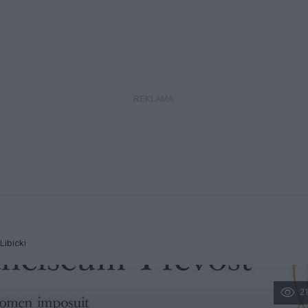
 Libicki
2