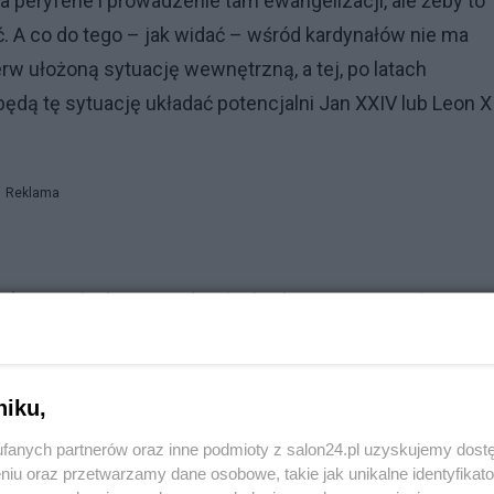
peryferie i prowadzenie tam ewangelizacji, ale żeby to
ć. A co do tego – jak widać – wśród kardynałów nie ma
erw ułożoną sytuację wewnętrzną, a tej, po latach
k będą tę sytuację układać potencjalni Jan XXIV lub Leon X
Reklama
w) to trzeba by powiedzieć tak: chcemy otwartości
o stylu rządzenia i eksperymentów doktrynalnych”.
uloza-kosciol-jan-xxiv-albo-leon-xiv).
niku,
iat, na współczesność, ale bez kwestionowania jego
fanych partnerów oraz inne podmioty z salon24.pl uzyskujemy dost
jest Franciszkiem II tylko Leonem XIV właśnie.
niu oraz przetwarzamy dane osobowe, takie jak unikalne identyfikat