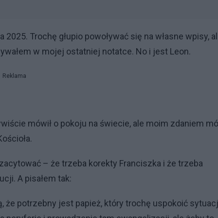
 2025. Trochę głupio powoływać się na własne wpisy, a
ywałem w mojej ostatniej notatce. No i jest Leon.
Reklama
zywiście mówił o pokoju na świecie, ale moim zdaniem mó
Kościoła.
acytować – że trzeba korekty Franciszka i że trzeba
cji. A pisałem tak:
 że potrzebny jest papież, który trochę uspokoić sytuacj