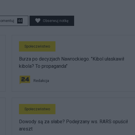
komentuj
44
Obserwuj notkę
Społeczeństwo
Burza po decyzjach Nawrockiego. "Kibol ułaskawił
kibola? To propaganda"
Redakcja
Społeczeństwo
Dowody są za słabe? Podejrzany ws. RARS opuścił
areszt