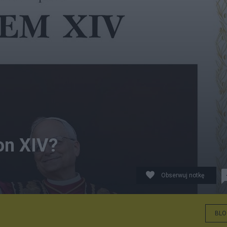
on XIV?
Obserwuj notkę
BLO