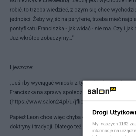
Bo niezwykle chwalebną rzeczą jest wychodzenie na 
robić, to trzeba wiedzieć, z czym się chce wychodzi
jedności. Żeby wyjść na peryferie, trzeba mieć najpi
pontyfikatu Franciszka - jak widać - nie ma. Czy i ja
Już wkrótce zobaczymy…”
I jeszcze:
„Jeśli by wyciągać wnioski z tych głosów (kardynałó
Franciszka na sprawy społeczne, ale nie chcemy jeg
(https://www.salon24.pl/u/jflibicki/1441402,jak-nam-
Drogi Użytkow
Papież Leon chce więc chyba otwierać Kościół na św
My, naszych 1162 zau
doktryny i tradycji. Dlatego też prawdopodobnie nie 
informacje na urządze