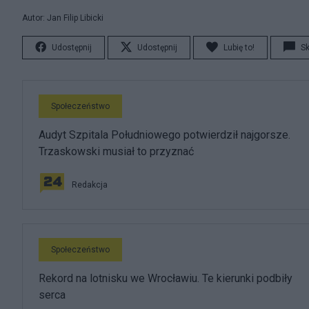
Autor: Jan Filip Libicki
Udostępnij
Udostępnij
Lubię to!
S
Społeczeństwo
Audyt Szpitala Południowego potwierdził najgorsze.
Trzaskowski musiał to przyznać
Redakcja
Społeczeństwo
Rekord na lotnisku we Wrocławiu. Te kierunki podbiły
serca