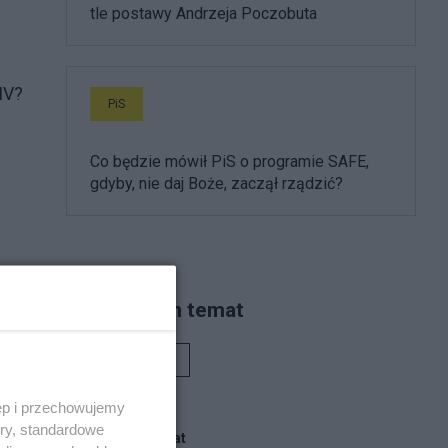
tle postawy Andrzeja Poczobuta
IV?
PiS
Co będzie mówił PiS o programie SAFE,
gdyby, nie daj Boże, zaczął rządzić?
Piszą na ten temat
Rafał Woś
ęp i przechowujemy
ory, standardowe
Blogi na ten temat