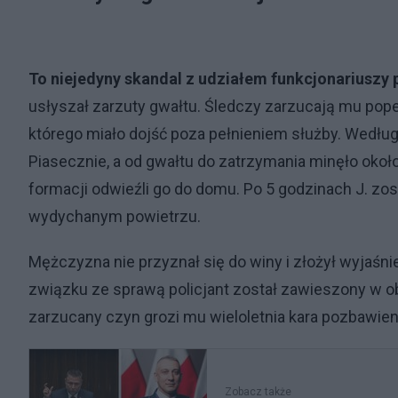
To niejedyny skandal z udziałem funkcjonariuszy p
usłyszał zarzuty gwałtu. Śledczy zarzucają mu pop
którego miało dojść poza pełnieniem służby. Według Re
Piasecznie, a od gwałtu do zatrzymania minęło około
formacji odwieźli go do domu. Po 5 godzinach J. zos
wydychanym powietrzu.
Mężczyzna nie przyznał się do winy i złożył wyjaśni
związku ze sprawą policjant został zawieszony w 
zarzucany czyn grozi mu wieloletnia kara pozbawien
Zobacz także