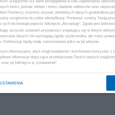
przez urządzenie czy dane przeglądania w celu zapewniania sperson
ych treści, pomiar reklam i treści, badanie odbiorców oraz ulepszan
fani Partnerzy możemy używać dokładnych danych geolokalizacyjn
tykę urządzenia do celów identyfikacji. Ponieważ cenimy Twoją pry
z tych technologii poprzez kliknięcie „Akceptuję”. Zgoda jest dobro
ikając przycisk ustawień prywatności znajdujący się w lewym dolny
etwarzania danych nie wymagają zgody użytkownika, ale masz prawo 
. Preferencje będą miały zastosowania tylko na tej witrynie.
szymi informacjami, abyś mógł świadomie i komfortowo korzystać z
gółowe informacje dotyczące przetwarzania Twoich danych znajdzi
s
oraz po kliknięciu w „Ustawienia”.
USTAWIENIA