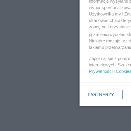
informacje wysyłane 
wybór spersonalizowan
Użytkownika my i Zau
skanować charakterys
zgodę na korzystanie 
ją zmienić/wycofać kl
Niektóre rodzaje prz
takiemu przetwarzaniu
Zapoznaj się z poniż
internetowych. Szcze
Prywatności
i
Cookie
PARTNERZY