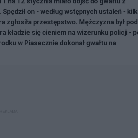
1 na 12 stycznia miało dojść do gwałtu z
 Spędził on - według wstępnych ustaleń - kil
ra zgłosiła przestępstwo. Mężczyzna był pod
a kładzie się cieniem na wizerunku policji - p
środku w Piasecznie dokonał gwałtu na