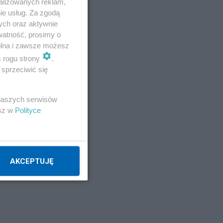
alizowanych reklam,
ie usług. Za zgodą
ych oraz aktywnie
watność, prosimy o
wolna i zawsze możesz
m rogu strony
.
sprzeciwić się
 naszych serwisów
esz w
Polityce
AKCEPTUJĘ