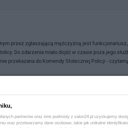
azanym przez zgłaszającą mężczyzną jest funkcjonariusz,
tolicy. Do zdarzenia miało dojść w czasie poza jego służ
nie przekazana do Komendy Stołecznej Policji - czytam
toringiem funkcjonującym na terenie hotelu, wynika, że 
 przed drzwiami pokoju przekazała mężczyźnie kartę
razem weszli do środka. Mężczyzna opuścił pokój po
niku,
fanych partnerów oraz inne podmioty z salon24.pl uzyskujemy dost
niu oraz przetwarzamy dane osobowe, takie jak unikalne identyfikat