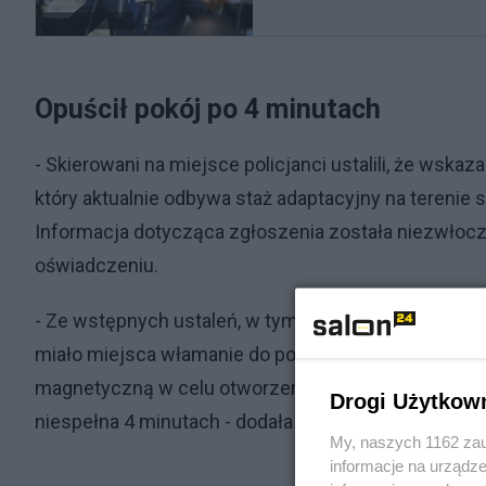
Opuścił pokój po 4 minutach
- Skierowani na miejsce policjanci ustalili, że wsk
który aktualnie odbywa staż adaptacyjny na terenie s
Informacja dotycząca zgłoszenia została niezwłocz
oświadczeniu.
- Ze wstępnych ustaleń, w tym zapoznania się z moni
miało miejsca włamanie do pokoju. Kobieta stojąca
magnetyczną w celu otworzenia drzwi, a następnie 
Drogi Użytkow
niespełna 4 minutach - dodała stołeczna komenda.
My, naszych 1162 zau
informacje na urządze