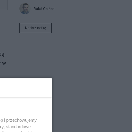
Rafał Osiński
Napisz notkę
bą.
y w
nie
ęp i przechowujemy
ory, standardowe