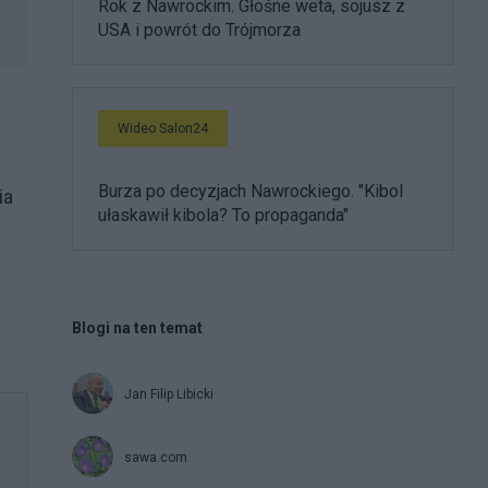
Rok z Nawrockim. Głośne weta, sojusz z
USA i powrót do Trójmorza
Wideo Salon24
Burza po decyzjach Nawrockiego. "Kibol
ia
ułaskawił kibola? To propaganda"
Blogi na ten temat
Jan Filip Libicki
sawa.com