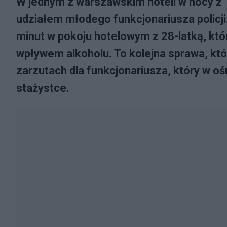
W jednym z warszawskim hoteli w nocy z 1
udziałem młodego funkcjonariusza policji.
minut w pokoju hotelowym z 28-latką, któ
wpływem alkoholu. To kolejna sprawa, któr
zarzutach dla funkcjonariusza, który w o
stażystce.