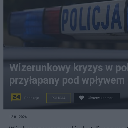
Wizerunkowy kryzys w poli
przyłapany pod wpływem 
Redakcja
POLICJA
Obserwuj temat
12.01.2026