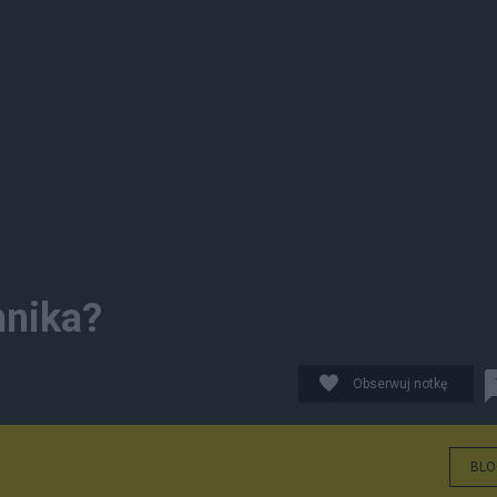
nika?
Obserwuj notkę
BLO