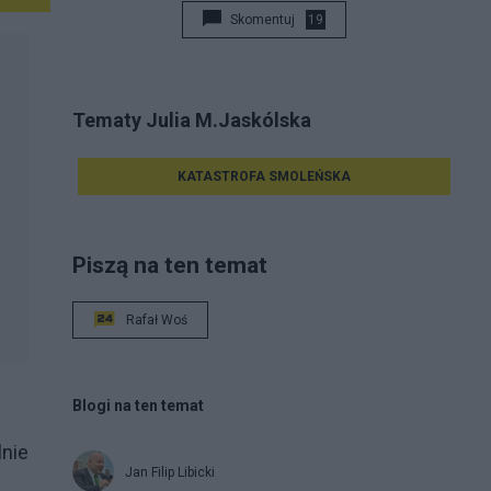
Skomentuj
19
Tematy Julia M.Jaskólska
KATASTROFA SMOLEŃSKA
Piszą na ten temat
Rafał Woś
Blogi na ten temat
nie
Jan Filip Libicki