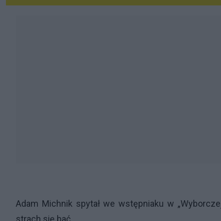
Adam Michnik spytał we wstępniaku w „Wyborczej”
strach się bać…