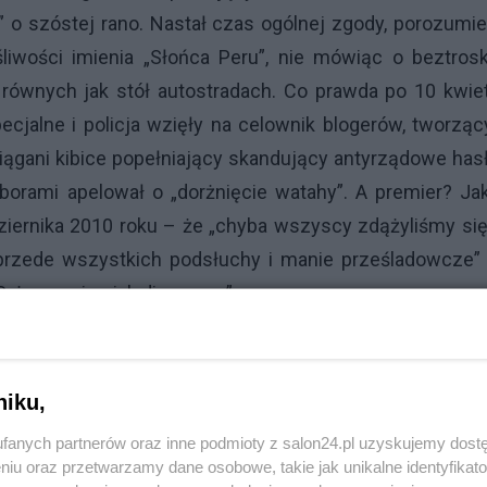
” o szóstej rano. Nastał czas ogólnej zgody, porozumie
iwości imienia „Słońca Peru”, nie mówiąc o beztrosk
 równych jak stół autostradach. Co prawda po 10 kwie
cjalne i policja wzięły na celownik blogerów, tworzą
ciągani kibice popełniający skandujący antyrządowe has
yborami apelował o „dorżnięcie watahy”. A premier? Ja
ziernika 2010 roku – że „chyba wszyscy zdążyliśmy si
o przede wszystkich podsłuchy i manie prześladowcze”
że „wyginą jak dinozaury”.
niku,
fanych partnerów oraz inne podmioty z salon24.pl uzyskujemy dost
niu oraz przetwarzamy dane osobowe, takie jak unikalne identyfikat