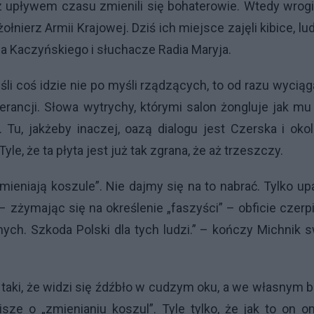
 z upływem czasu zmienili się bohaterowie. Wtedy wro
żołnierz Armii Krajowej. Dziś ich miejsce zajęli kibice, lu
a Kaczyńskiego i słuchacze Radia Maryja.
eśli coś idzie nie po myśli rządzących, to od razu wycią
rancji. Słowa wytrychy, którymi salon żongluje jak mu
 Tu, jakżeby inaczej, oazą dialogu jest Czerska i okol
le, że ta płyta jest już tak zgrana, że aż trzeszczy.
zmieniają koszule”. Nie dajmy się na to nabrać. Tylko up
– zżymając się na określenie „faszyści” – obficie czerp
ych. Szkoda Polski dla tych ludzi.” – kończy Michnik 
 taki, że widzi się źdźbło w cudzym oku, a we własnym b
sze o „zmienianiu koszul”. Tyle tylko, że jak to on o