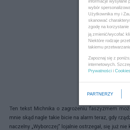
informacje wysyłane 
wybór spersonalizowan
Użytkownika my i Zau
skanować charakterys
zgodę na korzystanie 
ją zmienić/wycofać kl
Niektóre rodzaje prz
takiemu przetwarzaniu
Zapoznaj się z poniż
internetowych. Szcze
Prywatności
i
Cookie
PARTNERZY
Ten tekst Michnika o zagrożeniu faszyzmem może
mnie skąd nagle takie bicie na alarm teraz, gdy rzą
naczelny „Wyborczej” lojalnie ostrzegał, się już nie