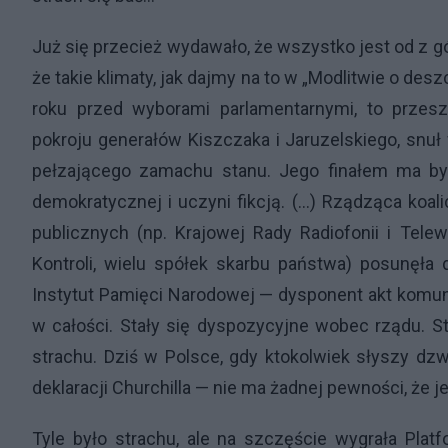
Już się przecież wydawało, że wszystko jest od z górą
że takie klimaty, jak dajmy na to w „Modlitwie o d
roku przed wyborami parlamentarnymi, to przeszło
pokroju generałów Kiszczaka i Jaruzelskiego, snuł
pełzającego zamachu stanu. Jego finałem ma być 
demokratycznej i uczyni fikcją. (…) Rządząca koali
publicznych (np. Krajowej Rady Radiofonii i Tele
Kontroli, wielu spółek skarbu państwa) posunęła do
Instytut Pamięci Narodowej — dysponent akt komu
w całości. Stały się dyspozycyjne wobec rządu. S
strachu. Dziś w Polsce, gdy ktokolwiek słyszy dzw
deklaracji Churchilla — nie ma żadnej pewności, że je
Tyle było strachu, ale na szczęście wygrała Pla