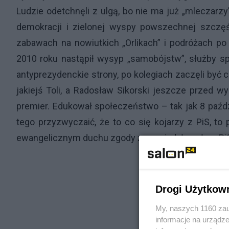
Ludzie odetchnęli z ulgą, bo nie ma już „mleczarzy
demokracji i zielonej wyspy powszechnej szczęśl
zabawach na nowiutkich „Orlikach” i podróżach po
2010 roku nastąpił wysyp „samobójstw”, służby spe
antyprezydenckie strony, po kolegiach zaczęli być 
jakiejś Toli, a Radosław Sikorski jeszcze przed w
premier. Edukował społeczeństwo – tak jak 8 paźd
tego przyzwyczaić, że to co się kojarzy z PiS, t
ewangelicznym duchu zgody zapowiadał posłom PiS, 
Drogi Użytkow
My, naszych 1160 zau
informacje na urządze