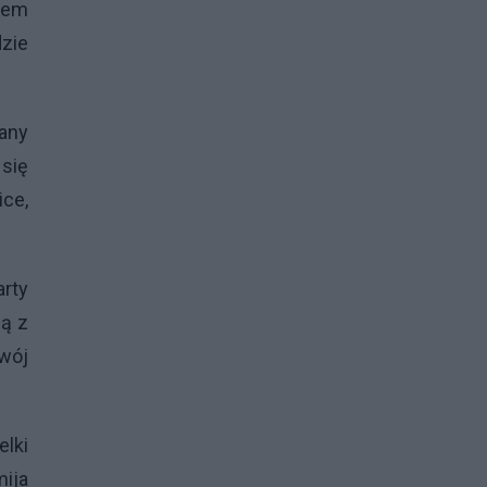
giem
dzie
gany
 się
ice,
arty
ią z
swój
elki
mija