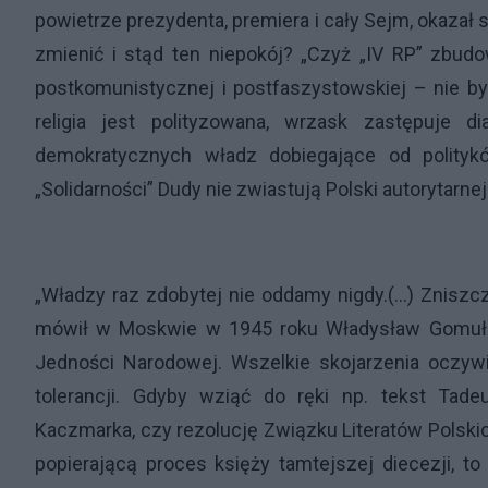
powietrze prezydenta, premiera i cały Sejm, okazał
zmienić i stąd ten niepokój? „Czyż „IV RP” zbudo
postkomunistycznej i postfaszystowskiej – nie był
religia jest polityzowana, wrzask zastępuje
demokratycznych władz dobiegające od politykó
„Solidarności” Dudy nie zwiastują Polski autorytarnej
„Władzy raz zdobytej nie oddamy nigdy.(…) Znisz
mówił w Moskwie w 1945 roku Władysław Gomuł
Jedności Narodowej. Wszelkie skojarzenia oczywi
tolerancji. Gdyby wziąć do ręki np. tekst Ta
Kaczmarka, czy rezolucję Związku Literatów Polski
popierającą proces księży tamtejszej diecezji, 