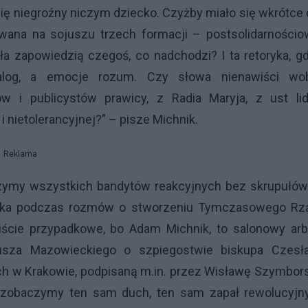
 się niegroźny niczym dziecko. Czyżby miało się wkrótce
wana na sojuszu trzech formacji – postsolidarnościo
a zapowiedzią czegoś, co nadchodzi? I ta retoryka, g
 dialog, a emocje rozum. Czy słowa nienawiści wo
w i publicystów prawicy, z Radia Maryja, z ust lid
 i nietolerancyjnej?” – pisze Michnik.
Reklama
czymy wszystkich bandytów reakcyjnych bez skrupułów.
ka podczas rozmów o stworzeniu Tymczasowego Rz
ście przypadkowe, bo Adam Michnik, to salonowy arbi
deusza Mazowieckiego o szpiegostwie biskupa Czesł
ch w Krakowie, podpisaną m.in. przez Wisławę Szymbor
to zobaczymy ten sam duch, ten sam zapał rewolucyjn