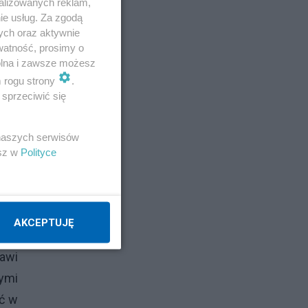
alizowanych reklam,
ie usług. Za zgodą
ych oraz aktywnie
watność, prosimy o
wolna i zawsze możesz
m rogu strony
.
sprzeciwić się
 naszych serwisów
esz w
Polityce
AKCEPTUJĘ
awi
rymi
ić w