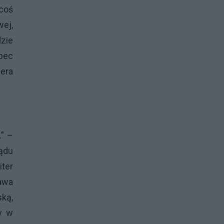
 coś
wej,
dzie
bec
era
” –
ądu
ter
awa
ską,
y w