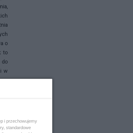
nia,
ich
tnia
cych
ła o
k to
ę do
 i w
ęp i przechowujemy
ory, standardowe