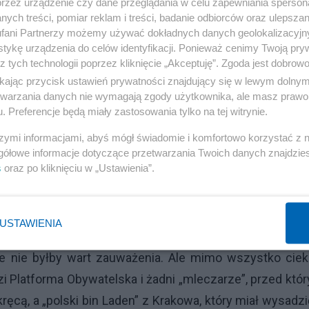
przez urządzenie czy dane przeglądania w celu zapewniania sperson
ych treści, pomiar reklam i treści, badanie odbiorców oraz ulepszan
fani Partnerzy możemy używać dokładnych danych geolokalizacyjn
tykę urządzenia do celów identyfikacji. Ponieważ cenimy Twoją pry
z tych technologii poprzez kliknięcie „Akceptuję”. Zgoda jest dobro
ikając przycisk ustawień prywatności znajdujący się w lewym dolny
etwarzania danych nie wymagają zgody użytkownika, ale masz prawo 
. Preferencje będą miały zastosowania tylko na tej witrynie.
szymi informacjami, abyś mógł świadomie i komfortowo korzystać z
gółowe informacje dotyczące przetwarzania Twoich danych znajdzi
s
oraz po kliknięciu w „Ustawienia”.
USTAWIENIA
 nie byłby wart zauważenia. Ale mimo wszystko ciek
dzi Platforma Obywatelska i żadni „mleczarze”, przed któ
 kręcą, a „polski bin Laden” z Krakowa, który miał wysadz