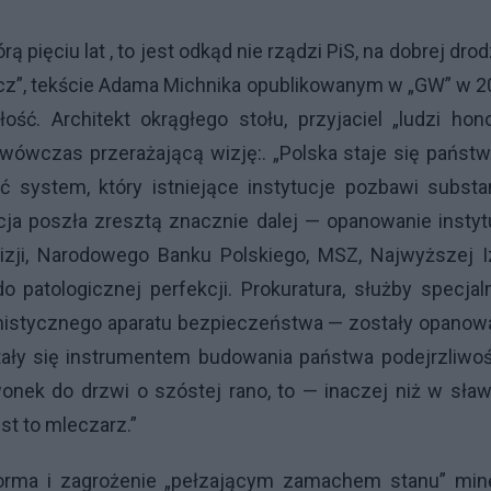
 pięciu lat , to jest odkąd nie rządzi PiS, na dobrej drod
eszcz”, tekście Adama Michnika opublikowanym w „GW” w 
ść. Architekt okrągłego stołu, przyjaciel „ludzi hon
 wówczas przerażającą wizję:. „Polska staje się pańs
system, który istniejące instytucje pozbawi substan
cja poszła zresztą znacznie dalej — opanowanie instyt
wizji, Narodowego Banku Polskiego, MSZ, Najwyższej 
 patologicznej perfekcji. Prokuratura, służby specjal
nistycznego aparatu bezpieczeństwa — zostały opanow
tały się instrumentem budowania państwa podejrzliwoś
onek do drzwi o szóstej rano, to — inaczej niż w sła
st to mleczarz.”
tforma i zagrożenie „pełzającym zamachem stanu” minę