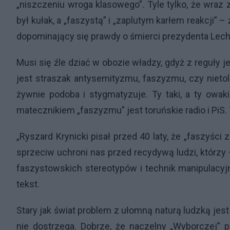
„niszczeniu wroga klasowego”. Tyle tylko, że wraz
był kułak, a „faszystą” i „zaplutym karłem reakcji” – 
dopominający się prawdy o śmierci prezydenta Lech
Musi się źle dziać w obozie władzy, gdyż z reguły j
jest straszak antysemityzmu, faszyzmu, czy nietole
żywnie podoba i stygmatyzuje. Ty taki, a ty owaki.
matecznikiem „faszyzmu” jest toruńskie radio i PiS. Ty
„Ryszard Krynicki pisał przed 40 laty, że „faszyści 
sprzeciw uchroni nas przed recydywą ludzi, którzy 
faszystowskich stereotypów i technik manipulacyjn
tekst.
Stary jak świat problem z ułomną naturą ludzką jest
nie dostrzega. Dobrze, że naczelny „Wyborczej” pi