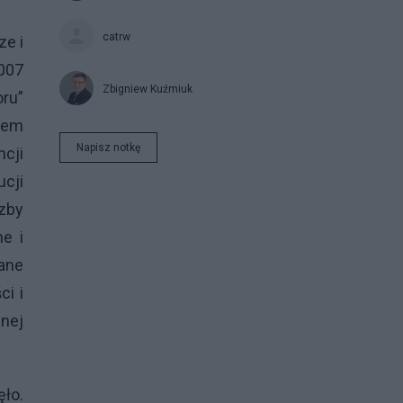
catrw
ze i
2007
Zbigniew Kuźmiuk
oru”
twem
Napisz notkę
cji
ucji
Izby
ne i
ane
ci i
wnej
ło.