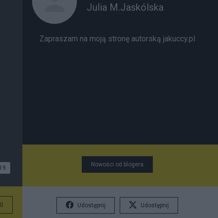
Julia M.Jaskólska
Zapraszam na moją stronę autorską
jakuccy.pl
Nowości od blogera
19
G
Udostępnij
Udostępnij