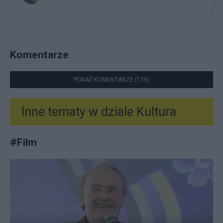
Komentarze
POKAŻ KOMENTARZE (136)
Inne tematy w dziale
Kultura
#
Film