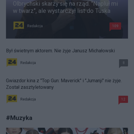
Olbrychski skarży się na rząd. "Napluł mi
w twarz", ale wystarczył list do Tuska
Redakcja
109
Był świetnym aktorem. Nie żyje Janusz Michałowski
Redakcja
8
Gwiazdor kina z "Top Gun: Maverick" i "Jumanji" nie żyje.
Został zasztyletowany
Redakcja
12
#
Muzyka