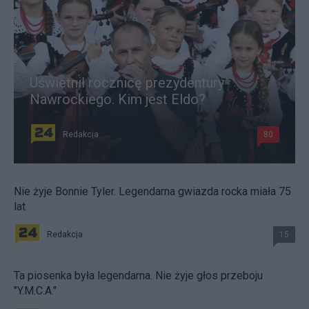
Uświetnił rocznicę prezydentury
Nawrockiego. Kim jest Eldo?
Redakcja
80
Nie żyje Bonnie Tyler. Legendarna gwiazda rocka miała 75
lat
Redakcja
15
Ta piosenka była legendarna. Nie żyje głos przeboju
"Y.M.C.A."