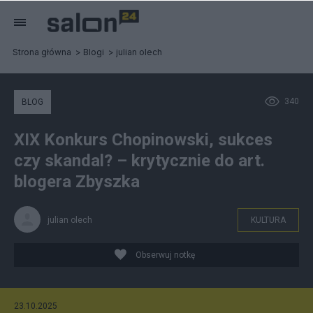
Strona główna
Blogi
julian olech
340
BLOG
XIX Konkurs Chopinowski, sukces
czy skandal? – krytycznie do art.
blogera Zbyszka
julian olech
KULTURA
Obserwuj notkę
23.10.2025