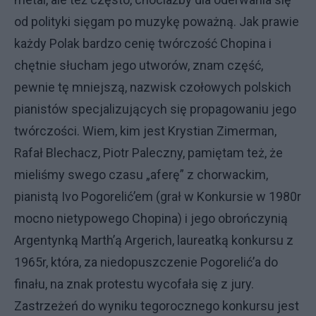
od polityki sięgam po muzykę poważną. Jak prawie
każdy Polak bardzo cenię twórczość Chopina i
chętnie słucham jego utworów, znam część,
pewnie tę mniejszą, nazwisk czołowych polskich
pianistów specjalizujących się propagowaniu jego
twórczości. Wiem, kim jest Krystian Zimerman,
Rafał Blechacz, Piotr Paleczny, pamiętam też, że
mieliśmy swego czasu „aferę” z chorwackim,
pianistą Ivo Pogorelić’em (grał w Konkursie w 1980r
mocno nietypowego Chopina) i jego obrończynią
Argentynką Marth’ą Argerich, laureatką konkursu z
1965r, która, za niedopuszczenie Pogorelić’a do
finału, na znak protestu wycofała się z jury.
Zastrzeżeń do wyniku tegorocznego konkursu jest