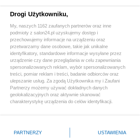
Technologie
Drogi Użytkowniku,
Sport
My, naszych 1162 zaufanych partnerów oraz inne
podmioty z salon24.pl uzyskujemy dostęp i
Społeczeństwo
przechowujemy informacje na urządzeniu oraz
przetwarzamy dane osobowe, takie jak unikalne
Kultura
identyfikatory, standardowe informacje wysyłane przez
urządzenie czy dane przeglądania w celu zapewniania
spersonalizowanych reklam, wybór spersonalizowanych
treści, pomiar reklam i treści, badanie odbiorców oraz
ulepszanie usług. Za zgodą Użytkownika my i Zaufani
X
Facebook
Instagram
Youtube
Partnerzy możemy używać dokładnych danych
geolokalizacyjnych oraz aktywnie skanować
charakterystykę urządzenia do celów identyfikacji.
Web Content Media sp. z o. o. © 2022
Ponieważ cenimy Twoją prywatność, prosimy o zgodę na
korzystanie z tych technologii poprzez kliknięcie
„Akceptuję”. Zgoda jest dobrowolna i zawsze możesz ją
Pomoc
O nas
Praca
Reklama
Kontakt
zmienić/wycofać klikając przycisk ustawień prywatności
PARTNERZY
USTAWIENIA
znajdujący się w lewym dolnym rogu strony
. Niektóre