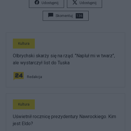
Udostępnij
Udostępnij
Skomentuj
136
Kultura
Olbrychski skarży się na rząd. "Napluł mi w twarz",
ale wystarczył list do Tuska
Redakcja
Kultura
Uświetnił rocznicę prezydentury Nawrockiego. Kim
jest Eldo?