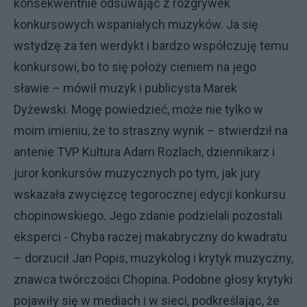
konsekwentnie odsuwając z rozgrywek
konkursowych wspaniałych muzyków. Ja się
wstydzę za ten werdykt i bardzo współczuję temu
konkursowi, bo to się położy cieniem na jego
sławie – mówił muzyk i publicysta Marek
Dyżewski. Mogę powiedzieć, może nie tylko w
moim imieniu, że to straszny wynik – stwierdził na
antenie TVP Kultura Adam Rozlach, dziennikarz i
juror konkursów muzycznych po tym, jak jury
wskazała zwycięzcę tegorocznej edycji konkursu
chopinowskiego. Jego zdanie podzielali pozostali
eksperci - Chyba raczej makabryczny do kwadratu
– dorzucił Jan Popis, muzykolog i krytyk muzyczny,
znawca twórczości Chopina. Podobne głosy krytyki
pojawiły się w mediach i w sieci, podkreślając, że