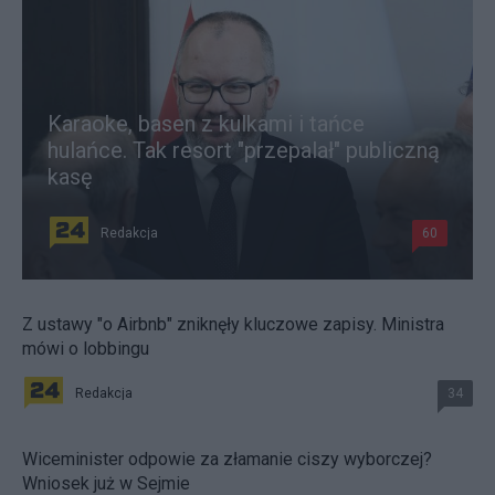
Karaoke, basen z kulkami i tańce
hulańce. Tak resort "przepalał" publiczną
kasę
Redakcja
60
Z ustawy "o Airbnb" zniknęły kluczowe zapisy. Ministra
mówi o lobbingu
Redakcja
34
Wiceminister odpowie za złamanie ciszy wyborczej?
Wniosek już w Sejmie