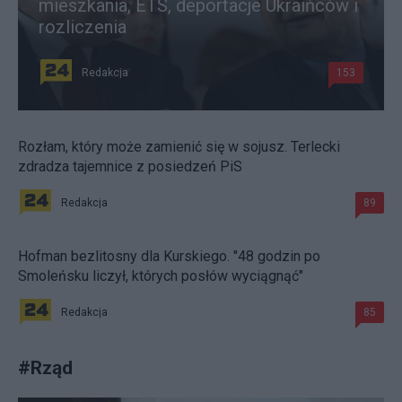
mieszkania, ETS, deportacje Ukraińców i
rozliczenia
Redakcja
153
Rozłam, który może zamienić się w sojusz. Terlecki
zdradza tajemnice z posiedzeń PiS
Redakcja
89
Hofman bezlitosny dla Kurskiego. "48 godzin po
Smoleńsku liczył, których posłów wyciągnąć"
Redakcja
85
#
Rząd