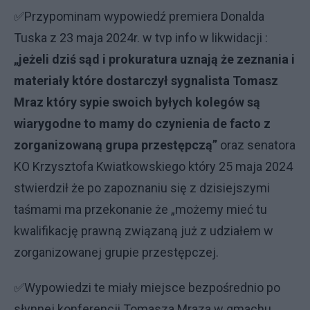
✅Przypominam wypowiedź premiera Donalda
Tuska z 23 maja 2024r. w tvp info w likwidacji :
„jeżeli dziś sąd i prokuratura uznają że zeznania i
materiały które dostarczył sygnalista Tomasz
Mraz który sypie swoich byłych kolegów są
wiarygodne to mamy do czynienia de facto z
zorganizowaną grupa przestępczą”
oraz senatora
KO Krzysztofa Kwiatkowskiego który 25 maja 2024
stwierdził że po zapoznaniu się z dzisiejszymi
taśmami ma przekonanie że „możemy mieć tu
kwalifikację prawną związaną już z udziałem w
zorganizowanej grupie przestępczej.
✅Wypowiedzi te miały miejsce bezpośrednio po
słynnej konferencji Tomasza Mraza w gmachu