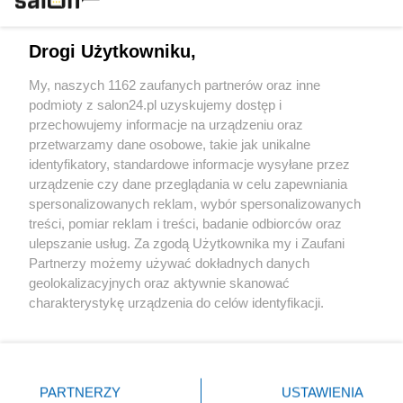
Technologie
Drogi Użytkowniku,
Sport
My, naszych 1162 zaufanych partnerów oraz inne
podmioty z salon24.pl uzyskujemy dostęp i
Społeczeństwo
przechowujemy informacje na urządzeniu oraz
przetwarzamy dane osobowe, takie jak unikalne
Kultura
identyfikatory, standardowe informacje wysyłane przez
urządzenie czy dane przeglądania w celu zapewniania
spersonalizowanych reklam, wybór spersonalizowanych
treści, pomiar reklam i treści, badanie odbiorców oraz
ulepszanie usług. Za zgodą Użytkownika my i Zaufani
X
Facebook
Instagram
Youtube
Partnerzy możemy używać dokładnych danych
geolokalizacyjnych oraz aktywnie skanować
charakterystykę urządzenia do celów identyfikacji.
Web Content Media sp. z o. o. © 2022
Ponieważ cenimy Twoją prywatność, prosimy o zgodę na
korzystanie z tych technologii poprzez kliknięcie
„Akceptuję”. Zgoda jest dobrowolna i zawsze możesz ją
Pomoc
O nas
Praca
Reklama
Kontakt
zmienić/wycofać klikając przycisk ustawień prywatności
PARTNERZY
USTAWIENIA