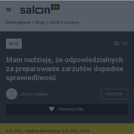
Strona główna
Blogi
Józef z Londynu
231
BLOG
Mam nadzieję, że odpowiedzialnych
za preparowanie zarzutów dopadnie
sprawiedliwość
Józef z Londynu
POLITYKA
Obserwuj notkę
3.06.2026 , ostatnia aktualizacja: 3.06.2026, 19:33