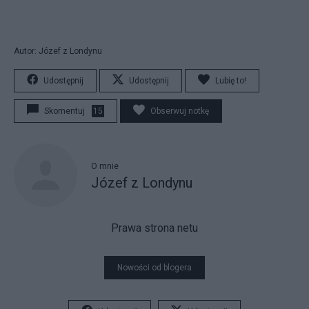
Autor: Józef z Londynu
Udostępnij
Udostępnij
Lubię to!
Skomentuj
15
Obserwuj notkę
O mnie
Józef z Londynu
Prawa strona netu
Nowości od blogera