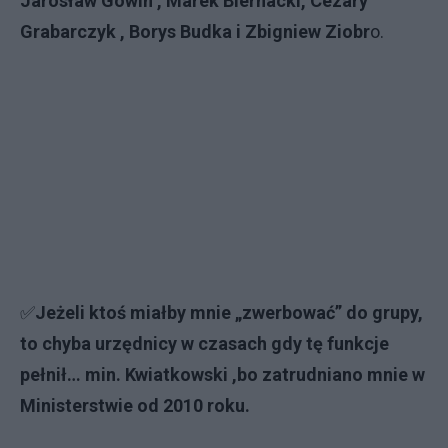
Jarosław Gowin , Marek Biernacki, Cezary
Grabarczyk , Borys Budka i Zbigniew Ziobr
o.
✅
Jeżeli ktoś miałby mnie „zwerbować” do grupy,
to chyba urzędnicy w czasach gdy tę funkcje
pełnił… min. Kwiatkowski ,bo zatrudniano mnie w
Ministerstwie od 2010 roku.