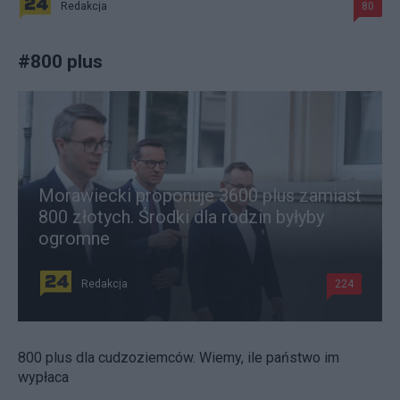
Redakcja
80
#
800 plus
Morawiecki proponuje 3600 plus zamiast
800 złotych. Środki dla rodzin byłyby
ogromne
Redakcja
224
800 plus dla cudzoziemców. Wiemy, ile państwo im
wypłaca