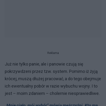
Reklama
Już nie tylko panie, ale i panowie czują się
pokrzywdzeni przez tzw. system. Pomimo iż żyją
krócej, muszą dłużej pracować, a do tego obejmuje
ich ewentualny pobór w razie wybuchu wojny. I to
jest – moim zdaniem – cholernie niesprawiedliwe.
„Moje ciało, mój wybór” mówią mężczyźni. Kto ma