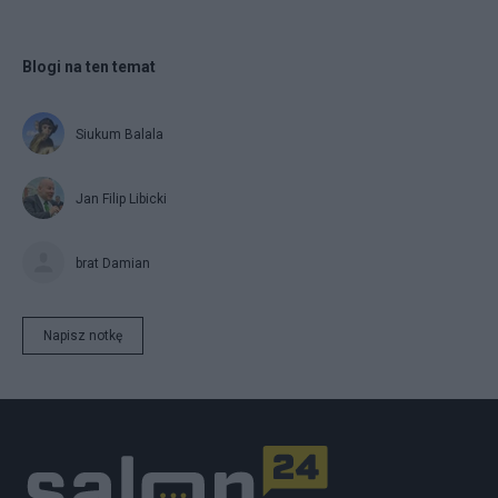
Blogi na ten temat
Siukum Balala
Jan Filip Libicki
brat Damian
Napisz notkę