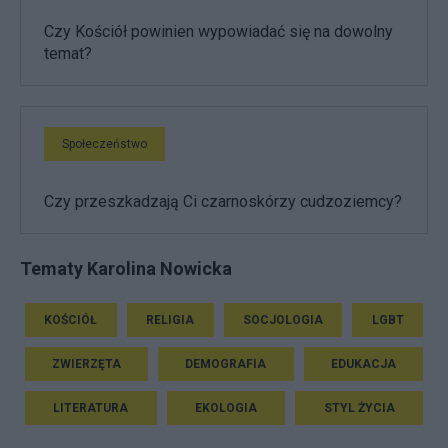
Czy Kościół powinien wypowiadać się na dowolny
temat?
Społeczeństwo
Czy przeszkadzają Ci czarnoskórzy cudzoziemcy?
Tematy Karolina Nowicka
KOŚCIÓŁ
RELIGIA
SOCJOLOGIA
LGBT
ZWIERZĘTA
DEMOGRAFIA
EDUKACJA
LITERATURA
EKOLOGIA
STYL ŻYCIA