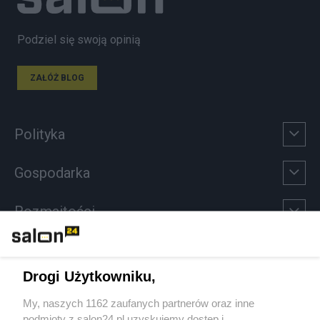
Podziel się swoją opinią
ZAŁÓŻ BLOG
Polityka
Gospodarka
Rozmaitości
Technologie
Drogi Użytkowniku,
Sport
My, naszych 1162 zaufanych partnerów oraz inne
podmioty z salon24.pl uzyskujemy dostęp i