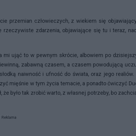
cie przemian człowieczych, z wiekiem się objawiając
zeczywiste zdarzenia, objawiające się tu i teraz, na
 mi ująć to w pewnym skrócie, albowiem po dzisiejsz
ą niewinną, zabawną czasem, a czasem powodującą uczu
łodką naiwność i ufność do świata, oraz jego realiów.
czyć mięśnie w tym życia temacie, a ponadto ćwiczyć D
, że było tak zrobić warto, z własnej potrzeby, bo zachci
Reklama