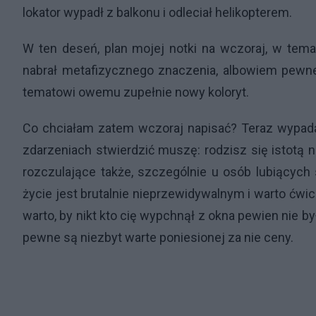
lokator wypadł z balkonu i odleciał helikopterem.
W ten deseń, plan mojej notki na wczoraj, w tema
nabrał metafizycznego znaczenia, albowiem pewne r
tematowi owemu zupełnie nowy koloryt.
Co chciałam zatem wczoraj napisać? Teraz wypada
zdarzeniach stwierdzić muszę: rodzisz się istot
rozczulające także, szczególnie u osób lubiących s
życie jest brutalnie nieprzewidywalnym i warto ćwi
warto, by nikt kto cię wypchnął z okna pewien nie był
pewne są niezbyt warte poniesionej za nie ceny.