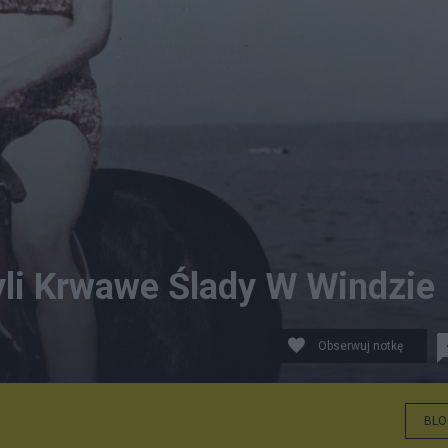
yli Krwawe Ślady W Windzie
Obserwuj notkę
BLO