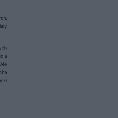
ych,
dały
ych
cia
 Ale
ucha
anki