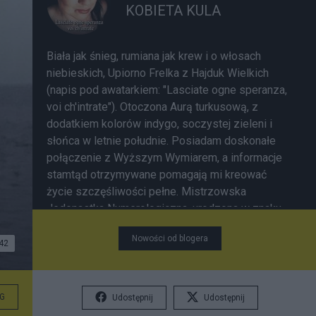
KOBIETA KULA
Biała jak śnieg, rumiana jak krew i o włosach
niebieskich, Upiorno Frelka z Hajduk Wielkich
(napis pod awatarkiem: "Lasciate ogne speranza,
voi ch'intrate"). Otoczona Aurą turkusową, z
dodatkiem kolorów indygo, soczystej zieleni i
słońca w letnie południe. Posiadam doskonałe
połączenie z Wyższym Wymiarem, a informacje
stamtąd otrzymywane pomagają mi kreować
życie szczęśliwości pełne. Mistrzowska
Jedenastka Numerologiczna, urodzona w znaku
błyskotliwych Bliźniąt, obdarzona
Nowości od blogera
ponadprzeciętną umysłowością i ostrym jak
42
brzytwa językiem, nieprzewidywalna i zmienna.
Zakochana najpierw zdrowo we własnej swej
osobie, choć miłość do Bliźniego jest we mnie
G
Udostępnij
Udostępnij
bardzo wielka. Lubię bowiem, oczami chabrowemi