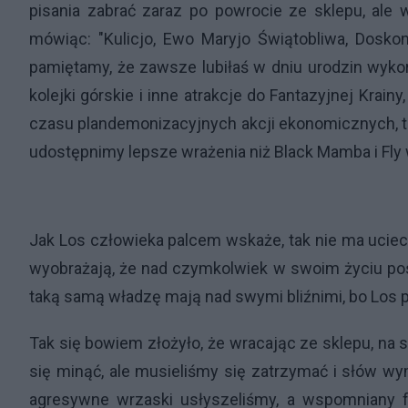
pisania zabrać zaraz po powrocie ze sklepu, ale
mówiąc: "Kulicjo, Ewo Maryjo Świątobliwa, Dosko
pamiętamy, że zawsze lubiłaś w dniu urodzin wykor
kolejki górskie i inne atrakcje do Fantazyjnej Krai
czasu plandemonizacyjnych akcji ekonomicznych, t
udostępnimy lepsze wrażenia niż Black Mamba i Fly
Jak Los człowieka palcem wskaże, tak nie ma uciecz
wyobrażają, że nad czymkolwiek w swoim życiu posi
taką samą władzę mają nad swymi bliźnimi, bo Los pa
Tak się bowiem złożyło, że wracając ze sklepu, na 
się minąć, ale musieliśmy się zatrzymać i słów 
agresywne wrzaski usłyszeliśmy, a wspomniany fa