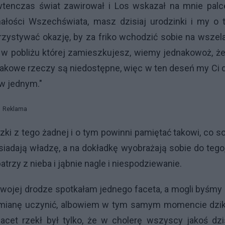
 wtenczas świat zawirował i Los wskazał na mnie palc
nałości Wszechświata, masz dzisiaj urodzinki i my o 
zystywać okazję, by za friko wchodzić sobie na wszel
ny, w pobliżu której zamieszkujesz, wiemy jednakowoż, ż
akowe rzeczy są niedostępne, więc w ten deseń my Ci 
 w jednym."
Reklama
ki z tego żadnej i o tym powinni pamiętać takowi, co s
adają władzę, a na dokładkę wyobrażają sobie do tego
trzy z nieba i jąbnie nagle i niespodziewanie.
swojej drodze spotkałam jednego faceta, a mogli byśmy 
wymianę uczynić, albowiem w tym samym momencie dziki
cet rzekł był tylko, że w cholerę wszyscy jakoś dzis