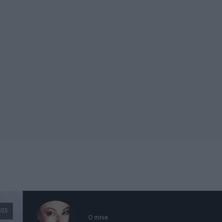
305
O mnie