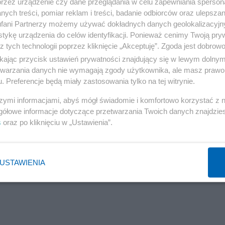
przez urządzenie czy dane przeglądania w celu zapewniania sperson
ych treści, pomiar reklam i treści, badanie odbiorców oraz ulepszan
Reklama
fani Partnerzy możemy używać dokładnych danych geolokalizacyjn
tykę urządzenia do celów identyfikacji. Ponieważ cenimy Twoją pry
szcze helikopter, który wylądował malowniczo po drug
z tych technologii poprzez kliknięcie „Akceptuję”. Zgoda jest dobro
mieszkanie poprzez swoje okno, nie wiadomo jeszcze c
ikając przycisk ustawień prywatności znajdujący się w lewym dolny
etwarzania danych nie wymagają zgody użytkownika, ale masz prawo 
o z nim pragnął kontaktu bezpośredniego, został o
. Preferencje będą miały zastosowania tylko na tej witrynie.
sywny na skutek ran zadanych sobie, albo Polizei mu
szymi informacjami, abyś mógł świadomie i komfortowo korzystać z
ślady zostawił w windzie, co przeraziło moją, dopier
gółowe informacje dotyczące przetwarzania Twoich danych znajdzi
tała, co się tutaj dzisiaj odpier#ala.
s
oraz po kliknięciu w „Ustawienia”.
USTAWIENIA