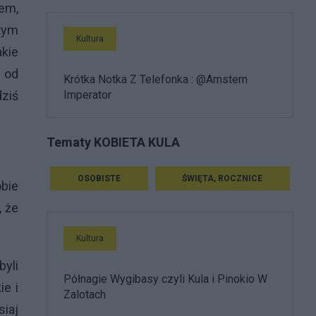
em,
tym
Kultura
akie
e od
Krótka Notka Z Telefonka : @Amstern
dziś
Imperator
Tematy KOBIETA KULA
OSOBISTE
ŚWIĘTA, ROCZNICE
obie
, że
Kultura
byli
Półnagie Wygibasy czyli Kula i Pinokio W
e i
Zalotach
iaj