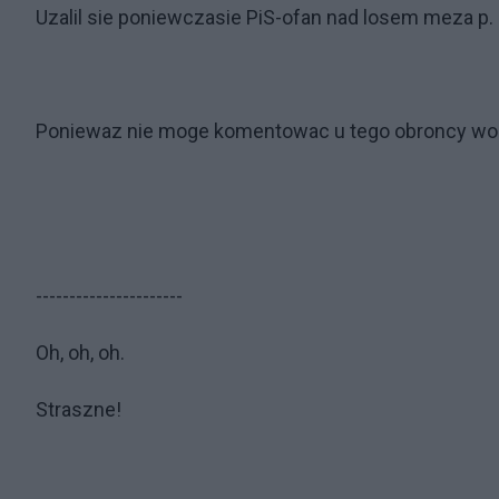
Uzalil sie poniewczasie PiS-ofan nad losem meza p.
Poniewaz nie moge komentowac u tego obroncy woln
----------------------
Oh, oh, oh.
Straszne!