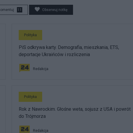
komentuj
11
Obserwuj notkę
Polityka
PiS odkrywa karty. Demografia, mieszkania, ETS,
deportacje Ukraińców i rozliczenia
Redakcja
Polityka
Rok z Nawrockim. Głośne weta, sojusz z USA i powrót
do Trójmorza
Redakcja