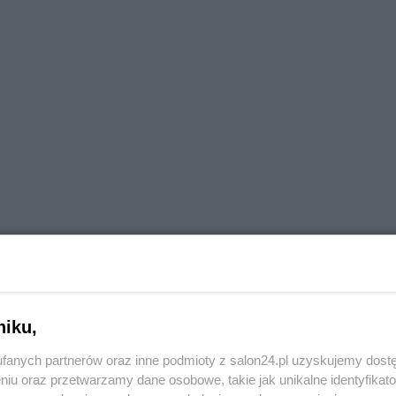
niku,
fanych partnerów oraz inne podmioty z salon24.pl uzyskujemy dost
niu oraz przetwarzamy dane osobowe, takie jak unikalne identyfikat