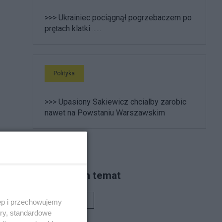
>>> Ukrainiec pociągnął pogrzebaczem po
prętach klatki ......
Polityka
>>> Upasiony Sakiewicz chcialby zarobic
nawet na Powstaniu Warszawskim
Piszą na ten temat
Rafał Woś
ęp i przechowujemy
ory, standardowe