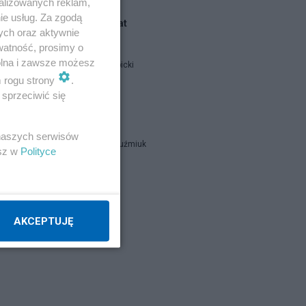
alizowanych reklam,
ie usług. Za zgodą
Blogi na ten temat
ych oraz aktywnie
watność, prosimy o
wolna i zawsze możesz
Jan Filip Libicki
m rogu strony
.
.
sprzeciwić się
catrw
 naszych serwisów
Zbigniew Kuźmiuk
esz w
Polityce
tkac
Napisz notkę
AKCEPTUJĘ