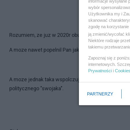
informacje wysyłane 
wybór spersonalizowan
Użytkownika my i Zau
skanować charakterys
zgodę na korzystanie 
ją zmienić/wycofać kl
Rozumiem, ze juz w 2020r oburzal sie Pan losem z
Niektóre rodzaje prz
takiemu przetwarzaniu
A moze nawet popelnil Pan jakas notke na ten temat
Zapoznaj się z poniż
internetowych. Szcze
Prywatności
i
Cookie
A moze jednak taka wspolczujaca refleksja naszla P
politycznego "swojaka".
PARTNERZY