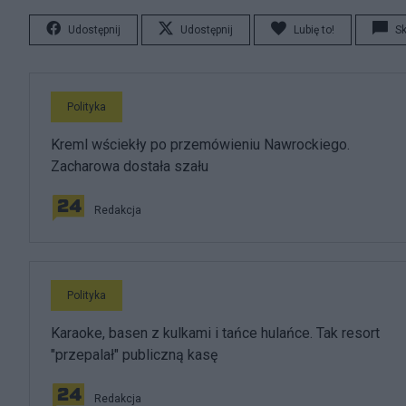
Udostępnij
Udostępnij
Lubię to!
S
Polityka
Kreml wściekły po przemówieniu Nawrockiego.
Zacharowa dostała szału
Redakcja
Polityka
Karaoke, basen z kulkami i tańce hulańce. Tak resort
"przepalał" publiczną kasę
Redakcja