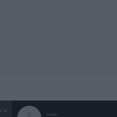
78
O mnie