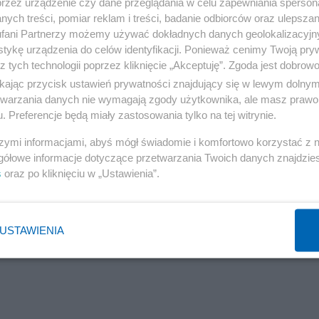
przez urządzenie czy dane przeglądania w celu zapewniania sperson
ych treści, pomiar reklam i treści, badanie odbiorców oraz ulepszan
fani Partnerzy możemy używać dokładnych danych geolokalizacyjn
tykę urządzenia do celów identyfikacji. Ponieważ cenimy Twoją pry
Reklama
z tych technologii poprzez kliknięcie „Akceptuję”. Zgoda jest dobro
ikając przycisk ustawień prywatności znajdujący się w lewym dolny
gotowanym przez PiS-iacka prokurature mezow p. Ogorek
etwarzania danych nie wymagają zgody użytkownika, ale masz prawo 
. Preferencje będą miały zastosowania tylko na tej witrynie.
!
szymi informacjami, abyś mógł świadomie i komfortowo korzystać z
gółowe informacje dotyczące przetwarzania Twoich danych znajdzi
s
oraz po kliknięciu w „Ustawienia”.
ana dopiero wtedy, gdy podobna "przygoda" mialaby spo
USTAWIENIA
Reklama