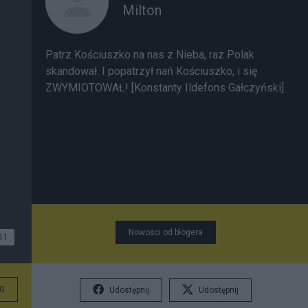
Milton
Patrz Kościuszko na nas z Nieba, raz Polak
skandował. I popatrzył nań Kościuszko, i się
ZWYMIOTOWAŁ! [Konstanty Ildefons Gałczyński]
Nowości od blogera
11
G
Udostępnij
Udostępnij