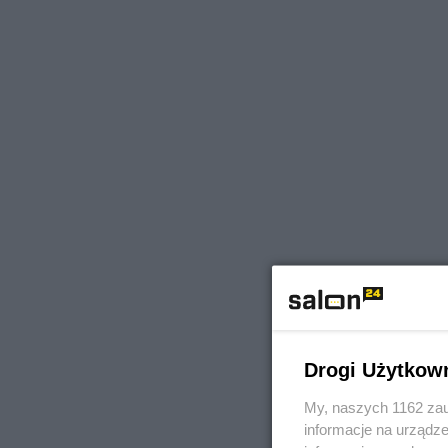
Drogi Użytkow
My, naszych 1162 zau
informacje na urządze