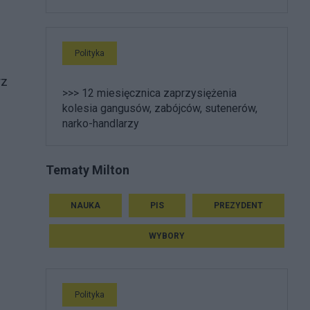
Polityka
rz
>>> 12 miesięcznica zaprzysiężenia
kolesia gangusów, zabójców, sutenerów,
narko-handlarzy
Tematy Milton
NAUKA
PIS
PREZYDENT
WYBORY
Polityka