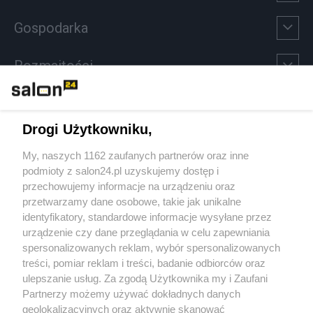
Gospodarka
Rozmaitości
Technologie
Drogi Użytkowniku,
Sport
My, naszych 1162 zaufanych partnerów oraz inne
podmioty z salon24.pl uzyskujemy dostęp i
Społeczeństwo
przechowujemy informacje na urządzeniu oraz
przetwarzamy dane osobowe, takie jak unikalne
Kultura
identyfikatory, standardowe informacje wysyłane przez
urządzenie czy dane przeglądania w celu zapewniania
spersonalizowanych reklam, wybór spersonalizowanych
treści, pomiar reklam i treści, badanie odbiorców oraz
ulepszanie usług. Za zgodą Użytkownika my i Zaufani
X
Facebook
Instagram
Youtube
Partnerzy możemy używać dokładnych danych
geolokalizacyjnych oraz aktywnie skanować