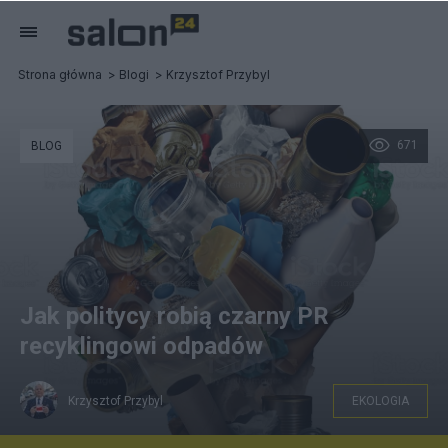
Strona główna
Blogi
Krzysztof Przybyl
671
BLOG
Jak politycy robią czarny PR
recyklingowi odpadów
Krzysztof Przybyl
EKOLOGIA
iStock