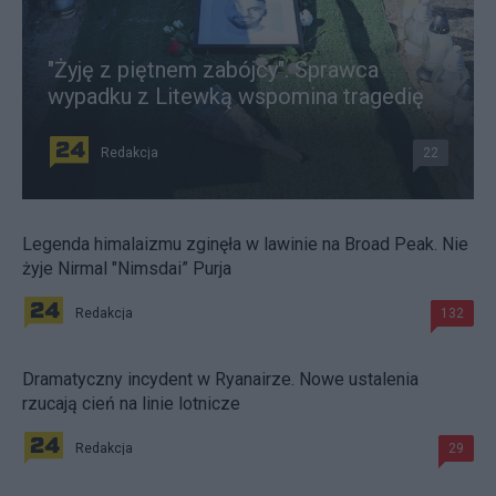
"Żyję z piętnem zabójcy". Sprawca
wypadku z Litewką wspomina tragedię
Redakcja
22
Legenda himalaizmu zginęła w lawinie na Broad Peak. Nie
żyje Nirmal "Nimsdai” Purja
Redakcja
132
Dramatyczny incydent w Ryanairze. Nowe ustalenia
rzucają cień na linie lotnicze
Redakcja
29