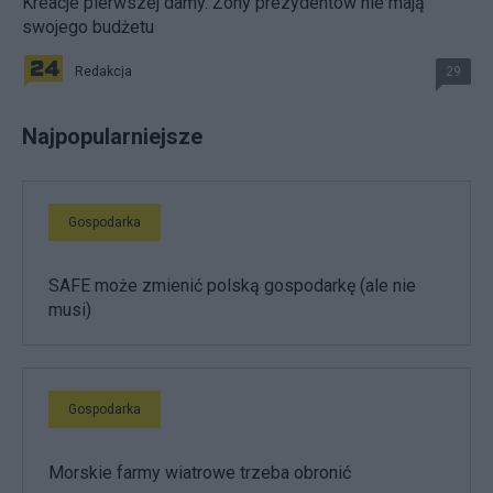
Kreacje pierwszej damy. Żony prezydentów nie mają
swojego budżetu
Redakcja
29
Najpopularniejsze
Gospodarka
SAFE może zmienić polską gospodarkę (ale nie
musi)
Gospodarka
Morskie farmy wiatrowe trzeba obronić